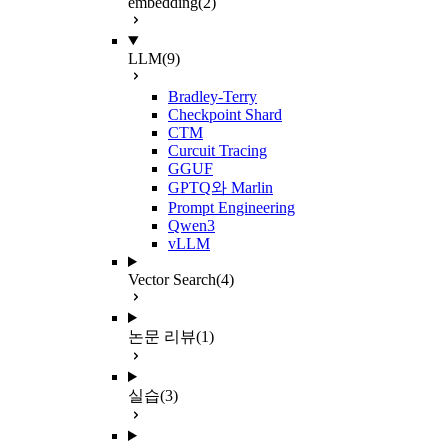
embedding
(2)
LLM
(9)
Bradley-Terry
Checkpoint Shard
CTM
Curcuit Tracing
GGUF
GPTQ와 Marlin
Prompt Engineering
Qwen3
vLLM
Vector Search
(4)
논문 리뷰
(1)
실습
(3)