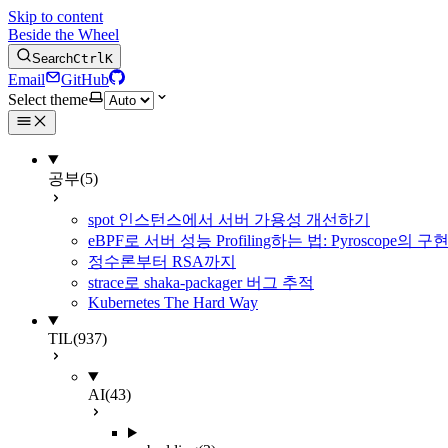
Skip to content
Beside the Wheel
Search
Ctrl
K
Email
GitHub
Select theme
공부
(5)
spot 인스턴스에서 서버 가용성 개선하기
eBPF로 서버 성능 Profiling하는 법: Pyroscope의
정수론부터 RSA까지
strace로 shaka-packager 버그 추적
Kubernetes The Hard Way
TIL
(937)
AI
(43)