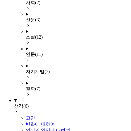
사회
(2)
산문
(3)
소설
(12)
인문
(11)
자기계발
(7)
철학
(7)
생각
(6)
고민
변화에 대하여
의식의 영역에 대하여