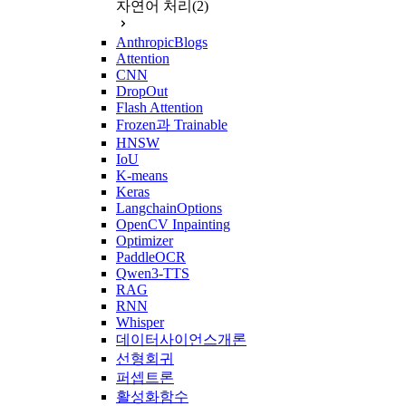
자연어 처리
(2)
AnthropicBlogs
Attention
CNN
DropOut
Flash Attention
Frozen과 Trainable
HNSW
IoU
K-means
Keras
LangchainOptions
OpenCV Inpainting
Optimizer
PaddleOCR
Qwen3-TTS
RAG
RNN
Whisper
데이터사이언스개론
선형회귀
퍼셉트론
활성화함수