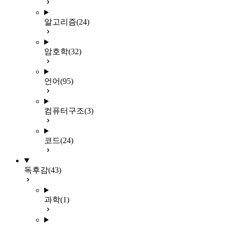
알고리즘
(24)
암호학
(32)
언어
(95)
컴퓨터구조
(3)
코드
(24)
독후감
(43)
과학
(1)