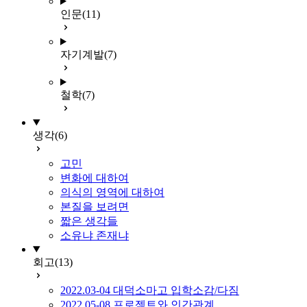
인문
(11)
자기계발
(7)
철학
(7)
생각
(6)
고민
변화에 대하여
의식의 영역에 대하여
본질을 보려면
짧은 생각들
소유냐 존재냐
회고
(13)
2022.03-04 대덕소마고 입학소감/다짐
2022.05-08 프로젝트와 인간관계