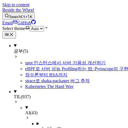
Skip to content
Beside the Wheel
Search
Ctrl
K
Email
GitHub
Select theme
공부
(5)
spot 인스턴스에서 서버 가용성 개선하기
eBPF로 서버 성능 Profiling하는 법: Pyroscope의
정수론부터 RSA까지
strace로 shaka-packager 버그 추적
Kubernetes The Hard Way
TIL
(937)
AI
(43)