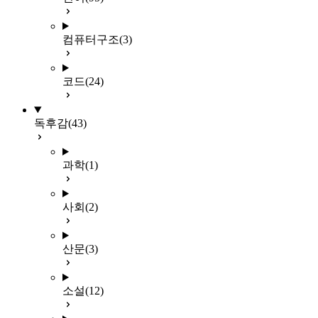
컴퓨터구조
(3)
코드
(24)
독후감
(43)
과학
(1)
사회
(2)
산문
(3)
소설
(12)