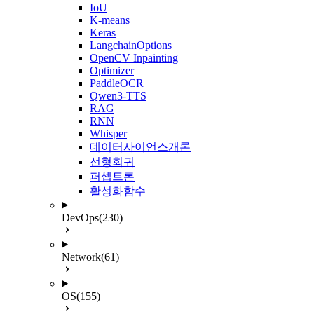
IoU
K-means
Keras
LangchainOptions
OpenCV Inpainting
Optimizer
PaddleOCR
Qwen3-TTS
RAG
RNN
Whisper
데이터사이언스개론
선형회귀
퍼셉트론
활성화함수
DevOps
(230)
Network
(61)
OS
(155)