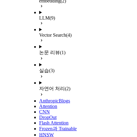
embedding
(2)
LLM
(9)
Vector Search
(4)
논문 리뷰
(1)
실습
(3)
자연어 처리
(2)
AnthropicBlogs
Attention
CNN
DropOut
Flash Attention
Frozen과 Trainable
HNSW