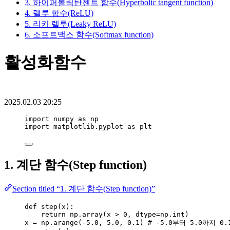
3. 하이퍼볼릭탄젠트 함수(Hyperbolic tangent function)
4. 렐루 함수(ReLU)
5. 리키 렐루(Leaky ReLU)
6. 소프트맥스 함수(Softmax function)
활성화함수
2025.02.03 20:25
import
 numpy 
as
 np
import
 matplotlib.pyplot 
as
 plt
1. 계단 함수(Step function)
Section titled “1. 계단 함수(Step function)”
def
step
(
x
)
:
return
 np.
array
(
x 
>
0
,
dtype
=
np.int
)
x 
=
 np.
arange
(
-
5.0
,
5.0
,
0.1
) 
# -5.0부터 5.0까지 0