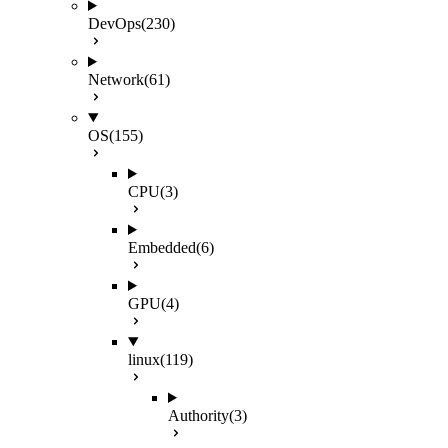
DevOps
(230)
Network
(61)
OS
(155)
CPU
(3)
Embedded
(6)
GPU
(4)
linux
(119)
Authority
(3)