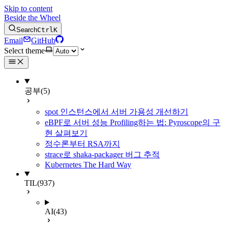
Skip to content
Beside the Wheel
Search
Ctrl
K
Email
GitHub
Select theme
공부
(5)
spot 인스턴스에서 서버 가용성 개선하기
eBPF로 서버 성능 Profiling하는 법: Pyroscope의 구
현 살펴보기
정수론부터 RSA까지
strace로 shaka-packager 버그 추적
Kubernetes The Hard Way
TIL
(937)
AI
(43)