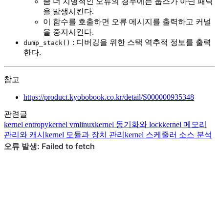
좀 더 치명적인 오류의 경우에는 웁스가 아닌 패닉
을 발생시킨다.
이 함수를 호출하면 오류 메시지를 출력하고 커널
을 중지시킨다.
: 디버깅을 위한 스택 역추적 정보를 출력
dump_stack()
한다.
참고
https://product.kyobobook.co.kr/detail/S000000935348
관련글
kernel
entropy
kernel
vmlinux
kernel
동기화와 lock
kernel
메모리
관리와 캐시
kernel
모듈과 장치 관리
kernel
스케줄러 소스 분석