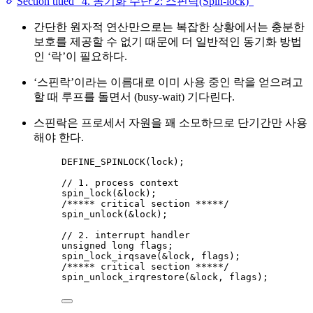
Section titled “4. 동기화 수단 2: 스핀락(Spin-lock)”
간단한 원자적 연산만으로는 복잡한 상황에서는 충분한
보호를 제공할 수 없기 때문에 더 일반적인 동기화 방법
인 ‘락’이 필요하다.
‘스핀락’이라는 이름대로 이미 사용 중인 락을 얻으려고
할 때 루프를 돌면서 (busy-wait) 기다린다.
스핀락은 프로세서 자원을 꽤 소모하므로 단기간만 사용
해야 한다.
DEFINE_SPINLOCK
(lock);
// 1. process context
spin_lock
(
&
lock
);
/***** critical section *****/
spin_unlock
(
&
lock
);
// 2. interrupt handler
unsigned
long
 flags;
spin_lock_irqsave
(
&
lock
, flags);
/***** critical section *****/
spin_unlock_irqrestore
(
&
lock
, flags);