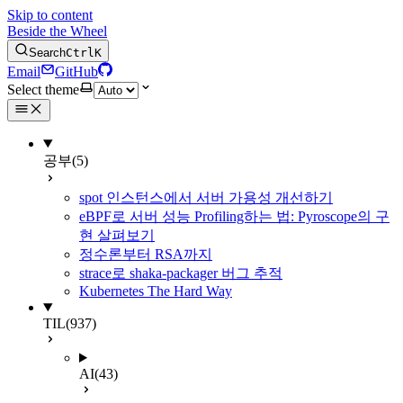
Skip to content
Beside the Wheel
Search
Ctrl
K
Email
GitHub
Select theme
공부
(5)
spot 인스턴스에서 서버 가용성 개선하기
eBPF로 서버 성능 Profiling하는 법: Pyroscope의 구
현 살펴보기
정수론부터 RSA까지
strace로 shaka-packager 버그 추적
Kubernetes The Hard Way
TIL
(937)
AI
(43)