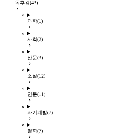
독후감
(43)
과학
(1)
사회
(2)
산문
(3)
소설
(12)
인문
(11)
자기계발
(7)
철학
(7)