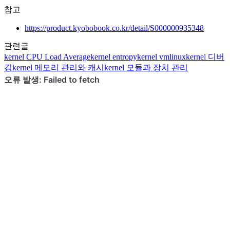
참고
https://product.kyobobook.co.kr/detail/S000000935348
관련글
kernel
CPU Load Average
kernel
entropy
kernel
vmlinux
kernel
디버
깅
kernel
메모리 관리와 캐시
kernel
모듈과 장치 관리