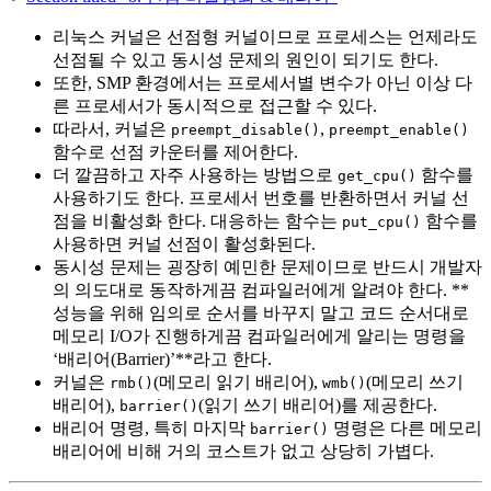
리눅스 커널은 선점형 커널이므로 프로세스는 언제라도
선점될 수 있고 동시성 문제의 원인이 되기도 한다.
또한, SMP 환경에서는 프로세서별 변수가 아닌 이상 다
른 프로세서가 동시적으로 접근할 수 있다.
따라서, 커널은
,
preempt_disable()
preempt_enable()
함수로 선점 카운터를 제어한다.
더 깔끔하고 자주 사용하는 방법으로
함수를
get_cpu()
사용하기도 한다. 프로세서 번호를 반환하면서 커널 선
점을 비활성화 한다. 대응하는 함수는
함수를
put_cpu()
사용하면 커널 선점이 활성화된다.
동시성 문제는 굉장히 예민한 문제이므로 반드시 개발자
의 의도대로 동작하게끔 컴파일러에게 알려야 한다. **
성능을 위해 임의로 순서를 바꾸지 말고 코드 순서대로
메모리 I/O가 진행하게끔 컴파일러에게 알리는 명령을
‘배리어(Barrier)’**라고 한다.
커널은
(메모리 읽기 배리어),
(메모리 쓰기
rmb()
wmb()
배리어),
(읽기 쓰기 배리어)를 제공한다.
barrier()
배리어 명령, 특히 마지막
명령은 다른 메모리
barrier()
배리어에 비해 거의 코스트가 없고 상당히 가볍다.