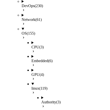
DevOps
(230)
Network
(61)
OS
(155)
CPU
(3)
Embedded
(6)
GPU
(4)
linux
(119)
Authority
(3)