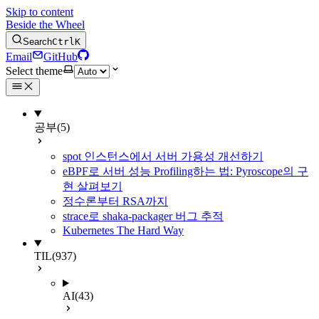
Skip to content
Beside the Wheel
Search
Ctrl
K
Email
GitHub
Select theme
공부
(5)
spot 인스턴스에서 서버 가용성 개선하기
eBPF로 서버 성능 Profiling하는 법: Pyroscope의 구
현 살펴보기
정수론부터 RSA까지
strace로 shaka-packager 버그 추적
Kubernetes The Hard Way
TIL
(937)
AI
(43)