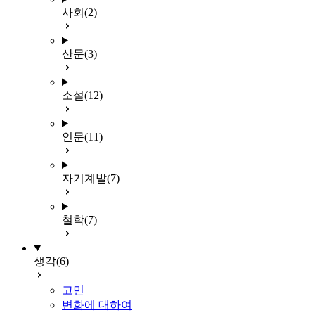
사회
(2)
산문
(3)
소설
(12)
인문
(11)
자기계발
(7)
철학
(7)
생각
(6)
고민
변화에 대하여