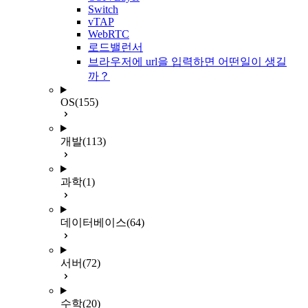
Switch
vTAP
WebRTC
로드밸런서
브라우저에 url을 입력하면 어떤일이 생길
까？
OS
(155)
개발
(113)
과학
(1)
데이터베이스
(64)
서버
(72)
수학
(20)