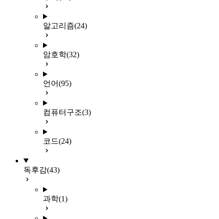
알고리즘
(24)
암호학
(32)
언어
(95)
컴퓨터구조
(3)
코드
(24)
독후감
(43)
과학
(1)