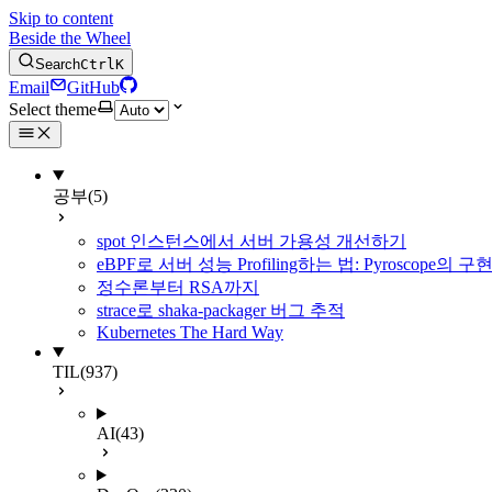
Skip to content
Beside the Wheel
Search
Ctrl
K
Email
GitHub
Select theme
공부
(5)
spot 인스턴스에서 서버 가용성 개선하기
eBPF로 서버 성능 Profiling하는 법: Pyroscope의
정수론부터 RSA까지
strace로 shaka-packager 버그 추적
Kubernetes The Hard Way
TIL
(937)
AI
(43)