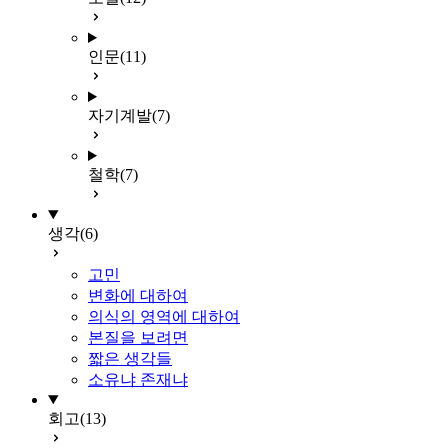
인문
(11)
자기계발
(7)
철학
(7)
생각
(6)
고민
변화에 대하여
의식의 영역에 대하여
본질을 보려면
짧은 생각들
소유냐 존재냐
회고
(13)