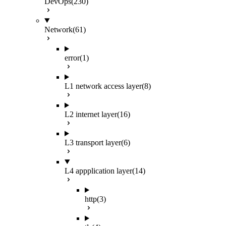
DevOps
(230)
Network
(61)
error
(1)
L1 network access layer
(8)
L2 internet layer
(16)
L3 transport layer
(6)
L4 appplication layer
(14)
http
(3)