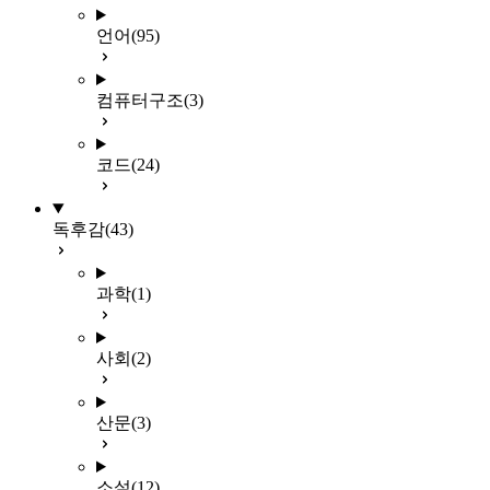
언어
(95)
컴퓨터구조
(3)
코드
(24)
독후감
(43)
과학
(1)
사회
(2)
산문
(3)
소설
(12)