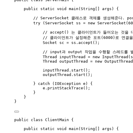
public
static
void
main
(
String
[] 
args
)
 {
// ServerSocket 클래스로 객체를 생성해준다. p
try
 (
ServerSocket
ss
=
new
ServerSocket
(
60
// accept() 는 클라이언트가 들어오는 것을
// 클라이언트가 설정해준 포트(6000)로 연결
Socket
sc
=
ss
.
accept
()
;
// input과 output 작업을 수행할 스레드
Thread
inputThread
=
new
InputThread
(
s
Thread
outputThread
=
new
OutputThread
inputThread
.
start
()
;
outputThread
.
start
()
;
} 
catch
(
IOException
e
)
 {
e
.
printStackTrace
()
;
}
}
}
public
class
ClientMain
 {
public
static
void
main
(
String
[] 
args
)
 {