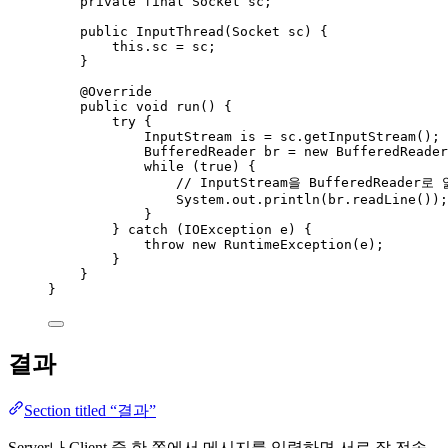
private
final
Socket
sc
;
public
InputThread
(
Socket
sc
)
 {
this
.
sc
=
 sc;
}
@
Override
public
void
run
()
 {
try
 {
InputStream
is
=
sc
.
getInputStream
()
;
BufferedReader
br
=
new
BufferedReader
while
 (
true
) {
// InputStream을 BufferedReade
System
.
out
.
println
(
br
.
readLine
())
;
}
} 
catch
(
IOException
e
)
 {
throw
new
RuntimeException
(
e
)
;
}
}
}
결과
Section titled “결과”
Server나 Client 중 한 쪽에서 메시지를 입력하면 서로 잘 전송