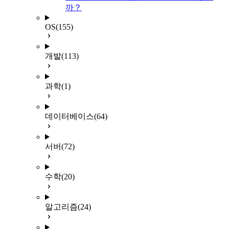
까？
OS
(155)
개발
(113)
과학
(1)
데이터베이스
(64)
서버
(72)
수학
(20)
알고리즘
(24)