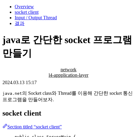
Overview
socket client
Input / Output Thread
결과
java로 간단한 socket 프로그램
만들기
network
l4-appplication-layer
2024.03.13 15:17
의 Socket class와 Thread를 이용해 간단한 socket 통신
java.net
프로그램을 만들어보자.
socket client
Section titled “socket client”
public
class
ServerMain
 {