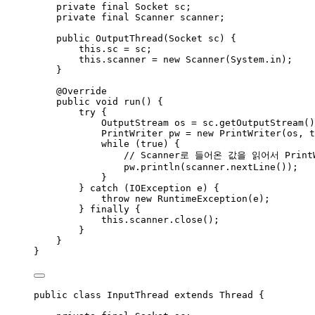
private
final
Socket
sc
;
private
final
Scanner
scanner
;
public
OutputThread
(
Socket
sc
)
 {
this
.
sc
=
 sc;
this
.
scanner
=
new
Scanner
(
System
.
in
)
;
}
@
Override
public
void
run
()
 {
try
 {
OutputStream
os
=
sc
.
getOutputStream
()
PrintWriter
pw
=
new
PrintWriter
(
os, t
while
 (
true
) {
// Scanner로 들어온 값을 읽어서 Print
pw
.
println
(
scanner
.
nextLine
())
;
}
} 
catch
(
IOException
e
)
 {
throw
new
RuntimeException
(
e
)
;
} 
finally
 {
this
.
scanner
.
close
()
;
}
}
}
public
class
InputThread
extends
Thread
 {