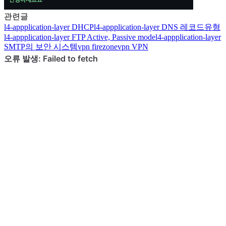
관련글
l4-appplication-layer
DHCP
l4-appplication-layer
DNS 레코드유형
l4-appplication-layer
FTP Active, Passive mode
l4-appplication-layer
SMTP의 보안 시스템
vpn
firezone
vpn
VPN