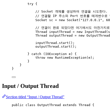
try
 {
// Socket 객체를 생성하여 연결을 시도한다.
// 연결할 IP 주소와 Port 번호를 매개변수
Socket
sc
=
new
Socket
(
"
127.0.0.1
"
, 
60
// 연결이 완료 되었다면 여기에서도 마찬가지로 
Thread
inputThread
=
new
InputThread
(
s
Thread
outputThread
=
new
OutputThread
inputThread
.
start
()
;
outputThread
.
start
()
;
} 
catch
(
IOException
e
)
 {
throw
new
RuntimeException
(
e
)
;
}
}
}
Input / Output Thread
Section titled “Input / Output Thread”
public
class
OutputThread
extends
Thread
 {