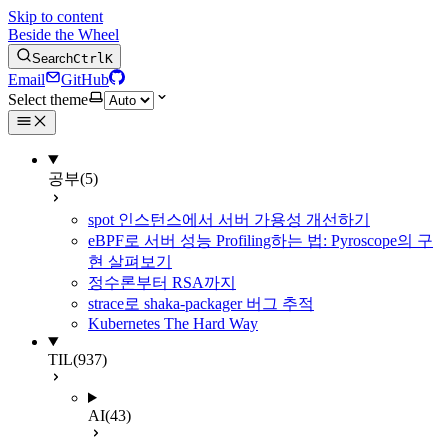
Skip to content
Beside the Wheel
Search
Ctrl
K
Email
GitHub
Select theme
공부
(5)
spot 인스턴스에서 서버 가용성 개선하기
eBPF로 서버 성능 Profiling하는 법: Pyroscope의 구
현 살펴보기
정수론부터 RSA까지
strace로 shaka-packager 버그 추적
Kubernetes The Hard Way
TIL
(937)
AI
(43)