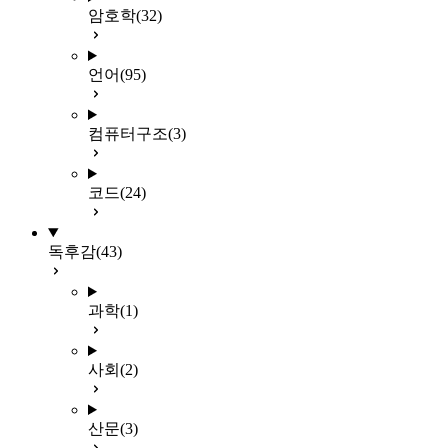
암호학
(32)
언어
(95)
컴퓨터구조
(3)
코드
(24)
독후감
(43)
과학
(1)
사회
(2)
산문
(3)