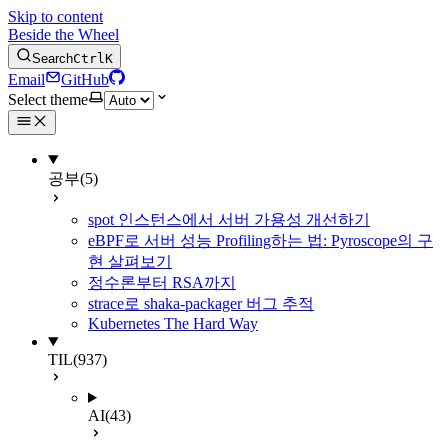
Skip to content
Beside the Wheel
Search
Ctrl
K
Email
GitHub
Select theme
공부
(5)
spot 인스턴스에서 서버 가용성 개선하기
eBPF로 서버 성능 Profiling하는 법: Pyroscope의 구
현 살펴보기
정수론부터 RSA까지
strace로 shaka-packager 버그 추적
Kubernetes The Hard Way
TIL
(937)
AI
(43)