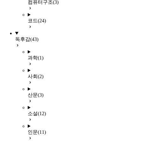
컴퓨터구조
(3)
코드
(24)
독후감
(43)
과학
(1)
사회
(2)
산문
(3)
소설
(12)
인문
(11)