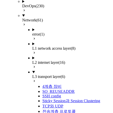
DevOps
(230)
Network
(61)
error
(1)
L1 network access layer
(8)
L2 internet layer
(16)
L3 transport layer
(6)
4계층 장비
SO_REUSEADDR
SSH config
Sticky Session과 Session Clustering
TCP와 UDP
전송계층 프로토콜