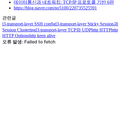
데이터통신과 네트워킹: TCP/IP 프로토콜 기반 6판
https://blog.naver.com/no5100/220735525591
관련글
l3-transport-layer
SSH config
l3-transport-layer
Sticky Session과
Session Clustering
l3-transport-layer
TCP와 UDP
http
HTTP
http
HTTP Options
http
keep alive