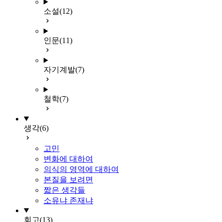
소설
(12)
인문
(11)
자기계발
(7)
철학
(7)
생각
(6)
고민
변화에 대하여
의식의 영역에 대하여
본질을 보려면
짧은 생각들
소유냐 존재냐
회고
(13)