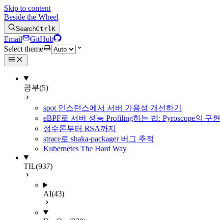
Skip to content
Beside the Wheel
Search
Ctrl
K
Email
GitHub
Select theme
공부
(5)
spot 인스턴스에서 서버 가용성 개선하기
eBPF로 서버 성능 Profiling하는 법: Pyroscope의
정수론부터 RSA까지
strace로 shaka-packager 버그 추적
Kubernetes The Hard Way
TIL
(937)
AI
(43)