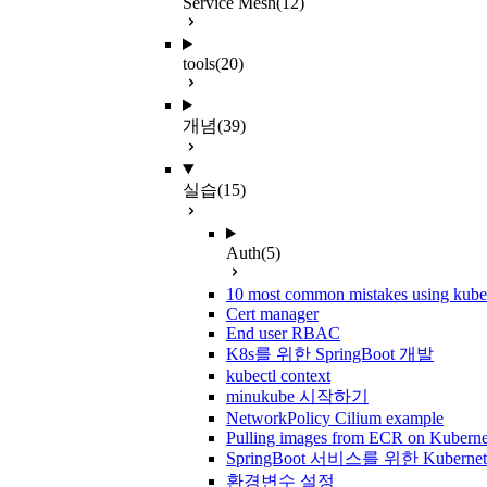
Service Mesh
(12)
tools
(20)
개념
(39)
실습
(15)
Auth
(5)
10 most common mistakes using kube
Cert manager
End user RBAC
K8s를 위한 SpringBoot 개발
kubectl context
minukube 시작하기
NetworkPolicy Cilium example
Pulling images from ECR on Kuberne
SpringBoot 서비스를 위한 Kuberne
환경변수 설정