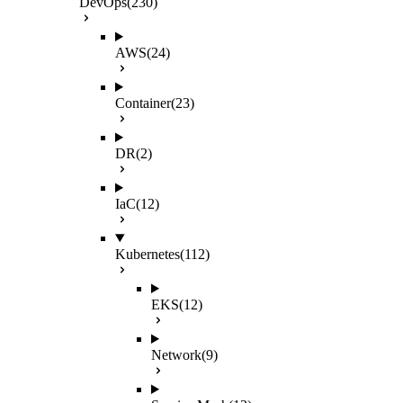
DevOps
(230)
AWS
(24)
Container
(23)
DR
(2)
IaC
(12)
Kubernetes
(112)
EKS
(12)
Network
(9)