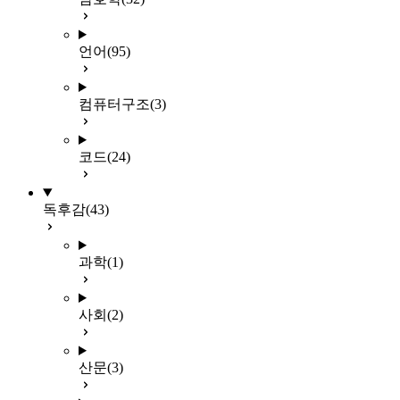
언어
(95)
컴퓨터구조
(3)
코드
(24)
독후감
(43)
과학
(1)
사회
(2)
산문
(3)