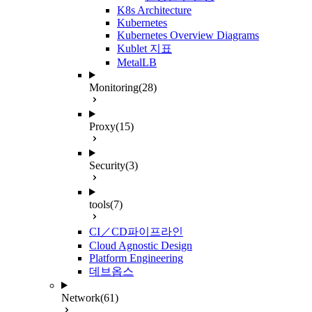
K8s Architecture
Kubernetes
Kubernetes Overview Diagrams
Kublet 지표
MetalLB
Monitoring
(28)
Proxy
(15)
Security
(3)
tools
(7)
CI／CD파이프라인
Cloud Agnostic Design
Platform Engineering
데브옵스
Network
(61)