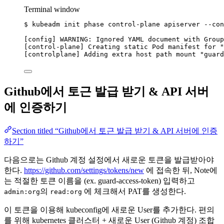
Terminal window
$
kubeadm
init
phase
control-plane
apiserver
--con
[config] WARNING: Ignored YAML document with Group
[control-plane] Creating static Pod manifest 
for
"
[controlplane] Adding extra host path mount 
"
guard
Github에서 토근 발급 받기 & API 서버
에 인증하기
Section titled “Github에서 토근 발급 받기 & API 서버에 인증
하기”
다음으로는 Github 계정 설정에서 새로운 토큰을 발급받아야
한다.
https://github.com/settings/tokens/new
에 접속한 뒤, Note에
는 적절한 토큰 이름을 (ex. guard-access-token) 입력하고
의
에 체크해서 PAT를 생성한다.
admin:org
read:org
이 토큰을 이용해 kubeconfig에 새로운 User를 추가한다. 편의
를 위해 kubernetes 클러스터 + 새로운 User (Github 계정) 조합