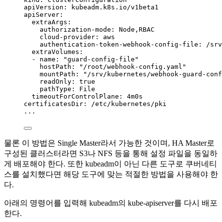
apiVersion
: 
kubeadm.k8s.io/v1beta1
apiServer
:
extraArgs
:
authorization-mode
: 
Node,RBAC
cloud-provider
: 
aws
authentication-token-webhook-config-file
: 
/srv
extraVolumes
:
- 
name
: 
"
guard-config-file
"
hostPath
: 
"
/root/webhook-config.yaml
"
mountPath
: 
"
/srv/kubernetes/webhook-guard-conf
readOnly
: 
true
pathType
: 
File
timeoutForControlPlane
: 
4m0s
certificatesDir
: 
/etc/kubernetes/pki
...
물론 이 방법은 Single Master라서 가능한 것이며, HA Master로
구성된 클러스터라면 S3나 NFS 등을 통해 설정 파일을 동일하
게 배포해야 한다. 또한 kubeadm이 아닌 다른 도구로 쿠버네티
스를 설치했다면 해당 도구에 맞는 적절한 방법을 사용해야 한
다.
아래의 명령어를 입력해 kubeadm의 kube-apiserver를 다시 배포
한다.