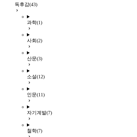
독후감
(43)
과학
(1)
사회
(2)
산문
(3)
소설
(12)
인문
(11)
자기계발
(7)
철학
(7)