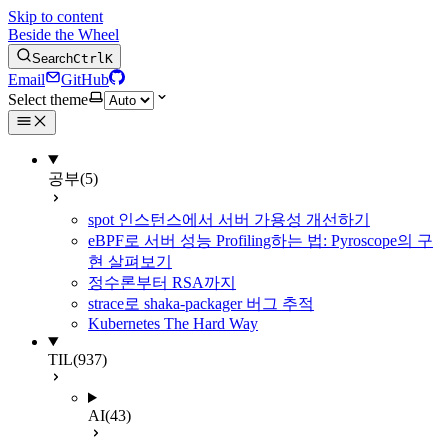
Skip to content
Beside the Wheel
Search
Ctrl
K
Email
GitHub
Select theme
공부
(5)
spot 인스턴스에서 서버 가용성 개선하기
eBPF로 서버 성능 Profiling하는 법: Pyroscope의 구
현 살펴보기
정수론부터 RSA까지
strace로 shaka-packager 버그 추적
Kubernetes The Hard Way
TIL
(937)
AI
(43)