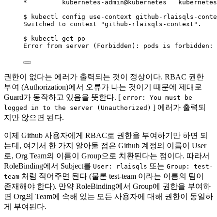
*
         kubernetes-admin@kubernetes   kubernetes
$
kubectl
config
use-context
github-rlaisqls-conte
Switched
to
context
"
github-rlaisqls-context
"
.
$
kubectl
get
po
Error
from
server
 (Forbidden): pods is forbidden: 
권한이 없다는 에러가 출력되는 것이 정상이다. RBAC 권한
부여 (Authorization)에서 오류가 나는 것이기 때문에 제대로
Guard가 동작하고 있음을 뜻한다. [
error: You must be
] 에러가 출력되
logged in to the server (Unauthorized)
지만 않으면 된다.
이제 Github 사용자에게 RBAC로 권한을 부여하기만 하면 되
는데, 여기서 한 가지 알아둘 점은 Github 계정의 이름이 User
로, Org Team의 이름이 Group으로 치환된다는 점이다. 따라서
RoleBinding에서 Subject를
또는
User: rlaisqls
Group: test-
처럼 적어주면 된다 (물론 test-team 이라는 이름의 팀이
team
존재해야 한다). 만약 RoleBinding에서 Group에 권한을 부여하
면 Org의 Team에 속해 있는 모든 사용자에 대해 권한이 동일하
게 부여된다.