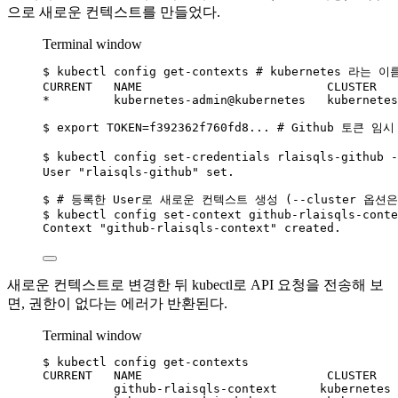
으로 새로운 컨텍스트를 만들었다.
Terminal window
$
kubectl
config
get-contexts
# kubernetes 라는
CURRENT
NAME
CLUSTER
*
         kubernetes-admin@kubernetes   kubernetes
$
export
TOKEN=f392362f760fd8...
# Github 토큰 임
$
kubectl
config
set-credentials
rlaisqls-github
-
User
"
rlaisqls-github
"
set.
$
# 등록한 User로 새로운 컨텍스트 생성 (--cluster 옵
$
kubectl
config
set-context
github-rlaisqls-conte
Context
"
github-rlaisqls-context
"
created.
새로운 컨텍스트로 변경한 뒤 kubectl로 API 요청을 전송해 보
면, 권한이 없다는 에러가 반환된다.
Terminal window
$
kubectl
config
get-contexts
CURRENT
NAME
CLUSTER
github-rlaisqls-context
kubernetes