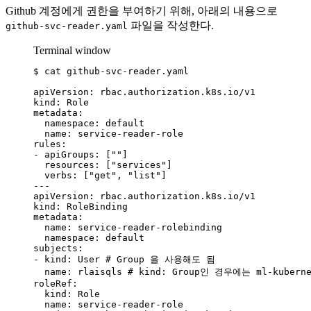
Github 계정에게 권한을 부여하기 위해, 아래의 내용으로
파일을 작성한다.
github-svc-reader.yaml
Terminal window
$
cat
github-svc-reader.yaml
apiVersion:
rbac.authorization.k8s.io/v1
kind:
Role
metadata:
namespace:
default
name:
service-reader-role
rules:
-
apiGroups:
 [
""
]
resources:
 [
"
services
"
]
verbs:
 [
"
get
"
, 
"
list
"
]
---
apiVersion:
rbac.authorization.k8s.io/v1
kind:
RoleBinding
metadata:
name:
service-reader-rolebinding
namespace:
default
subjects:
-
kind:
User
# Group 을 사용해도 됨
name:
rlaisqls
# kind: Group인 경우에는 ml-kubern
roleRef:
kind:
Role
name:
service-reader-role