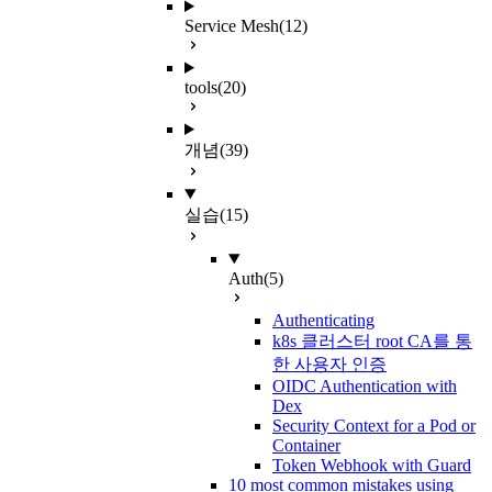
Service Mesh
(12)
tools
(20)
개념
(39)
실습
(15)
Auth
(5)
Authenticating
k8s 클러스터 root CA를 통
한 사용자 인증
OIDC Authentication with
Dex
Security Context for a Pod or
Container
Token Webhook with Guard
10 most common mistakes using