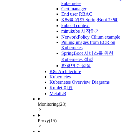
kubernetes
Cert manager
End user RBAC
K8s를 위한 SpringBoot 개발
kubectl context
minukube 시작하기
NetworkPolicy Cilium example
Pulling images from ECR on
Kubernetes
SpringBoot 서비스를 위한
Kubernetes 설정
환경변수 설정
K8s Architecture
Kubernetes
Kubernetes Overview Diagrams
Kublet 지표
MetalLB
Monitoring
(28)
Proxy
(15)