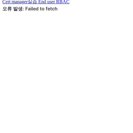
Cert manager
실습
End user RBAC