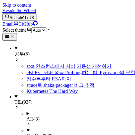
Skip to content
Beside the Wheel
Search
Ctrl
K
Email
GitHub
Select theme
공부
(5)
spot 인스턴스에서 서버 가용성 개선하기
eBPF로 서버 성능 Profiling하는 법: Pyroscope의
정수론부터 RSA까지
strace로 shaka-packager 버그 추적
Kubernetes The Hard Way
TIL
(937)
AI
(43)