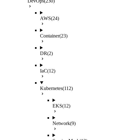
DevOps
(230)
AWS
(24)
Container
(23)
DR
(2)
IaC
(12)
Kubernetes
(112)
EKS
(12)
Network
(9)