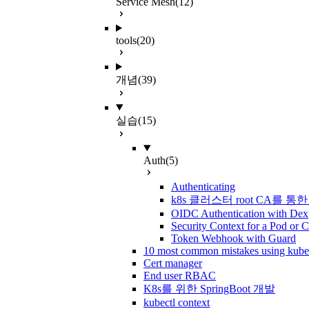
Service Mesh
(12)
tools
(20)
개념
(39)
실습
(15)
Auth
(5)
Authenticating
k8s 클러스터 root CA를 
OIDC Authentication with Dex
Security Context for a Pod or C
Token Webhook with Guard
10 most common mistakes using kube
Cert manager
End user RBAC
K8s를 위한 SpringBoot 개발
kubectl context