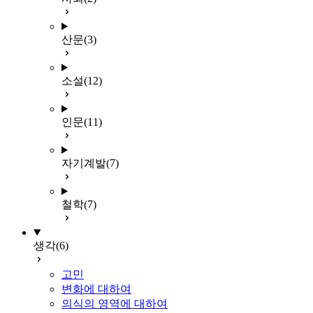
산문
(3)
소설
(12)
인문
(11)
자기계발
(7)
철학
(7)
생각
(6)
고민
변화에 대하여
의식의 영역에 대하여