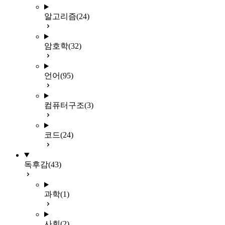
알고리즘
(24)
암호학
(32)
언어
(95)
컴퓨터구조
(3)
코드
(24)
독후감
(43)
과학
(1)
사회
(2)