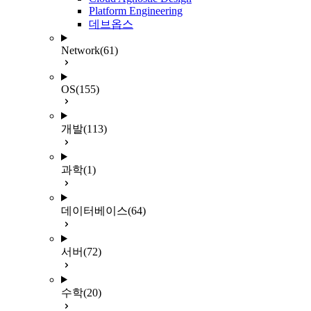
Platform Engineering
데브옵스
Network
(61)
OS
(155)
개발
(113)
과학
(1)
데이터베이스
(64)
서버
(72)
수학
(20)