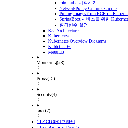
minukube 시작하기
NetworkPolicy Cilium example
Pulling images from ECR on Kuberne
SpringBoot 서비스를 위한 Kuberne
환경변수 설정
K8s Architecture
Kubernetes
Kubernetes Overview Diagrams
Kublet 지표
MetalLB
Monitoring
(28)
Proxy
(15)
Security
(3)
tools
(7)
CI／CD파이프라인
Cloud Agnostic Design