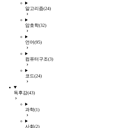
알고리즘
(24)
암호학
(32)
언어
(95)
컴퓨터구조
(3)
코드
(24)
독후감
(43)
과학
(1)
사회
(2)