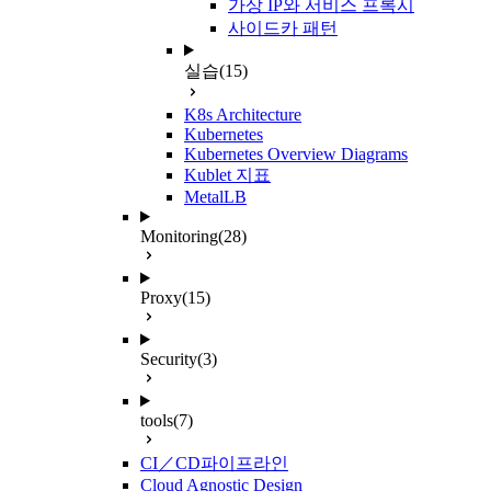
가상 IP와 서비스 프록시
사이드카 패턴
실습
(15)
K8s Architecture
Kubernetes
Kubernetes Overview Diagrams
Kublet 지표
MetalLB
Monitoring
(28)
Proxy
(15)
Security
(3)
tools
(7)
CI／CD파이프라인
Cloud Agnostic Design