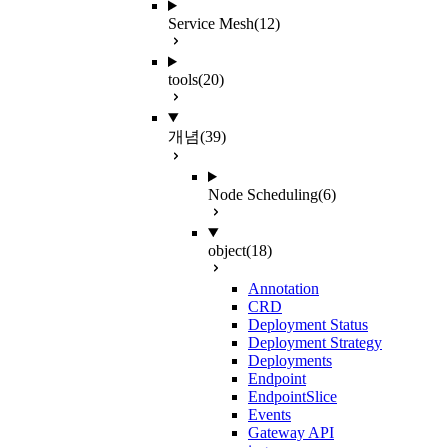
Service Mesh
(12)
tools
(20)
개념
(39)
Node Scheduling
(6)
object
(18)
Annotation
CRD
Deployment Status
Deployment Strategy
Deployments
Endpoint
EndpointSlice
Events
Gateway API