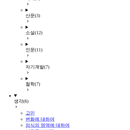
산문
(3)
소설
(12)
인문
(11)
자기계발
(7)
철학
(7)
생각
(6)
고민
변화에 대하여
의식의 영역에 대하여