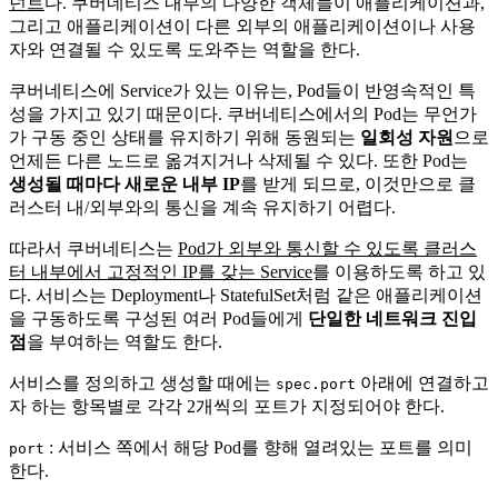
넌트
다. 쿠버네티스 내부의 다양한 객체들이 애플리케이션과,
그리고 애플리케이션이 다른 외부의 애플리케이션이나 사용
자와 연결될 수 있도록 도와주는 역할을 한다.
쿠버네티스에 Service가 있는 이유는, Pod들이 반영속적인 특
성을 가지고 있기 때문이다. 쿠버네티스에서의 Pod는 무언가
가 구동 중인 상태를 유지하기 위해 동원되는
일회성 자원
으로
언제든 다른 노드로 옮겨지거나 삭제될 수 있다. 또한 Pod는
생성될 때마다 새로운 내부 IP
를 받게 되므로, 이것만으로 클
러스터 내/외부와의 통신을 계속 유지하기 어렵다.
따라서 쿠버네티스는
Pod가 외부와 통신할 수 있도록 클러스
터 내부에서 고정적인 IP를 갖는 Service
를 이용하도록 하고 있
다. 서비스는 Deployment나 StatefulSet처럼 같은 애플리케이션
을 구동하도록 구성된 여러 Pod들에게
단일한 네트워크 진입
점
을 부여하는 역할도 한다.
서비스를 정의하고 생성할 때에는
아래에 연결하고
spec.port
자 하는 항목별로 각각 2개씩의 포트가 지정되어야 한다.
: 서비스 쪽에서 해당 Pod를 향해 열려있는 포트를 의미
port
한다.