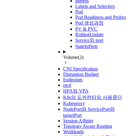
ingress
Labels and Selectors
Pod
Pod Readiness and Probes
Pod 생성과정
PV & PVC
RollingUpdate
Service와 port
StatefulSets
Volume
(2)
CNI Specification
Disruption Budget
Endpoints
etcd
HPA와 VPA
K8s의 도커런타임 사용중단
Kubeproxy
NodePort와 ServicePort와
targetPort
Session Affinity
Topology Aware Routing
Workloads