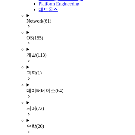
Platform Engineering
데브옵스
Network
(61)
OS
(155)
개발
(113)
과학
(1)
데이터베이스
(64)
서버
(72)
수학
(20)