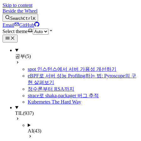
Skip to content
Beside the Wheel
Search
Ctrl
K
Email
GitHub
Select theme
공부
(5)
spot 인스턴스에서 서버 가용성 개선하기
eBPF로 서버 성능 Profiling하는 법: Pyroscope의 구
현 살펴보기
정수론부터 RSA까지
strace로 shaka-packager 버그 추적
Kubernetes The Hard Way
TIL
(937)
AI
(43)