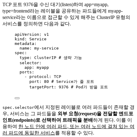
TCP 포트 9376을 수신 대기(listen)하며 app=myapp,
type=frontend라는 레이블을 공유하는 파드들에게 myapp-
service라는 이름으로 접근할 수 있게 해주는 ClusterIP 유형의
서비스를 정의하면 다음과 같다.
apiVersion
: 
v1
kind
: 
Service
metadata
:
name
: 
my-service
spec
:
type
: 
ClusterIP
# 생략 가능
selector
:
app
: 
myapp
ports
:
- 
protocol
: 
TCP
port
: 
80
# Service가 줄 포트
targetPort
: 
9376
# Pod가 받을 포트
에서 지정된 레이블로 여러 파드들이 존재할 경
spec.selector
우, 서비스는 그 파드들을
외부 요청(request)을 전달할 엔드포
인트(endpoints)로 선택하여 트래픽을 분배
하게 된다. 이를 이
용하여
한 노드 안에 여러 파드, 또는 여러 노드에 걸쳐 있는 여
러 파드에 동일한 서비스
를 적용할 수 있다.