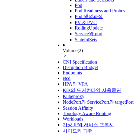
Pod
Pod Readiness and Probes
Pod 생성과정
PV & PVC
RollingUpdate
Service와 port
StatefulSets
Volume
(2)
CNI Specification
Disruption Budget
Endpoints
etcd
HPA와 VPA
K8s의 도커런타임 사용중단
Kubeproxy
NodePort와 ServicePort와 targetPort
Session Affinity
Topology Aware Routing
Workloads
가상 IP와 서비스 프록시
사이드카 패턴