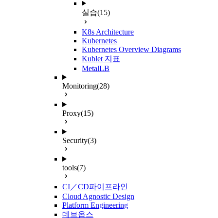
실습
(15)
K8s Architecture
Kubernetes
Kubernetes Overview Diagrams
Kublet 지표
MetalLB
Monitoring
(28)
Proxy
(15)
Security
(3)
tools
(7)
CI／CD파이프라인
Cloud Agnostic Design
Platform Engineering
데브옵스