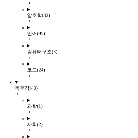
암호학
(32)
언어
(95)
컴퓨터구조
(3)
코드
(24)
독후감
(43)
과학
(1)
사회
(2)