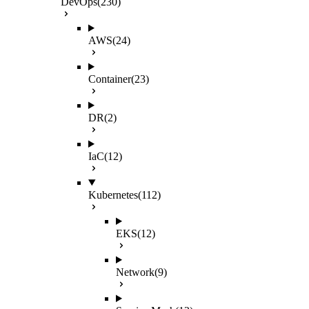
DevOps
(230)
AWS
(24)
Container
(23)
DR
(2)
IaC
(12)
Kubernetes
(112)
EKS
(12)
Network
(9)