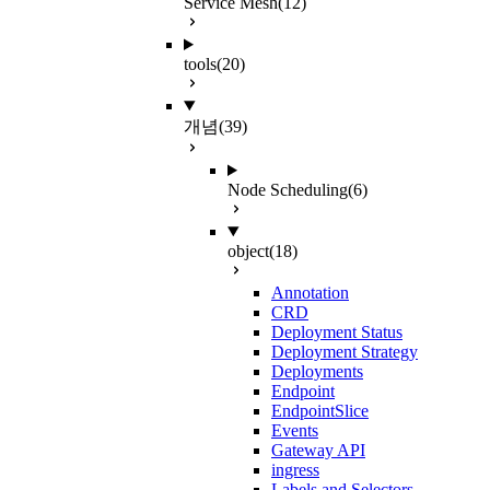
Service Mesh
(12)
tools
(20)
개념
(39)
Node Scheduling
(6)
object
(18)
Annotation
CRD
Deployment Status
Deployment Strategy
Deployments
Endpoint
EndpointSlice
Events
Gateway API
ingress
Labels and Selectors