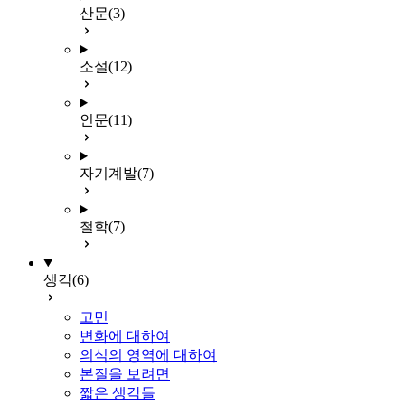
산문
(3)
소설
(12)
인문
(11)
자기계발
(7)
철학
(7)
생각
(6)
고민
변화에 대하여
의식의 영역에 대하여
본질을 보려면
짧은 생각들