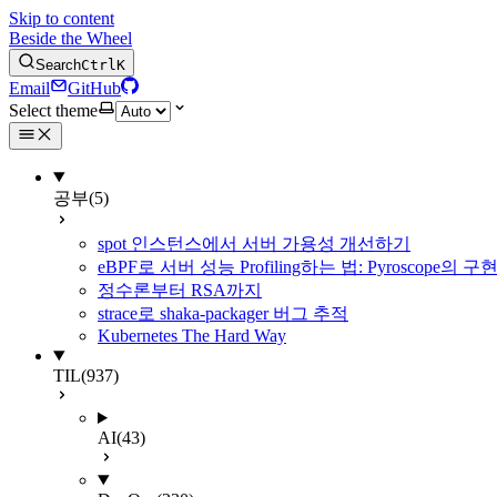
Skip to content
Beside the Wheel
Search
Ctrl
K
Email
GitHub
Select theme
공부
(5)
spot 인스턴스에서 서버 가용성 개선하기
eBPF로 서버 성능 Profiling하는 법: Pyroscope의
정수론부터 RSA까지
strace로 shaka-packager 버그 추적
Kubernetes The Hard Way
TIL
(937)
AI
(43)