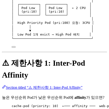
│                                        │
│  ┌──────────┐  ┌──────────┐           │
│  │ Pod Low  │  │ Pod Low  │  ← 2 CPU  │
│  │ (pri:10) │  │ (pri:10) │           │
│  └──────────┘  └──────────┘           │
│                                        │
│  High Priority Pod (pri:100) 요청: 3CPU │
│        │                               │
│        ▼                               │
│  Low Pod 1개 evict → High Pod 배치     │
└────────────────────────────────────────┘
⚠️ 제한사항 1: Inter-Pod
Affinity
Section titled “⚠️ 제한사항 1: Inter-Pod Affinity”
높은 우선순위 Pod가 낮은 우선순위 Pod에
affinity
가 있으면?
cache-pod (priority: 10)  ←─── affinity ───  web-p