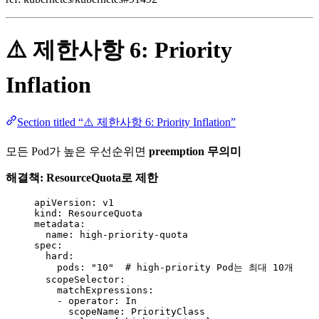
⚠️ 제한사항 6: Priority
Inflation
Section titled “⚠️ 제한사항 6: Priority Inflation”
모든 Pod가 높은 우선순위면
preemption 무의미
해결책: ResourceQuota로 제한
apiVersion
: 
v1
kind
: 
ResourceQuota
metadata
:
name
: 
high-priority-quota
spec
:
hard
:
pods
: 
"
10
"
# high-priority Pod는 최대 10개
scopeSelector
:
matchExpressions
:
- 
operator
: 
In
scopeName
: 
PriorityClass