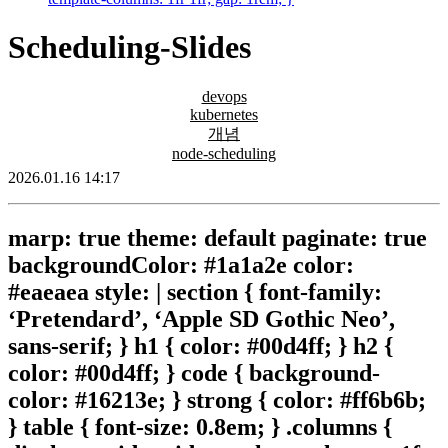
Scheduling-Slides
devops
kubernetes
개념
node-scheduling
2026.01.16 14:17
marp: true theme: default paginate: true
backgroundColor: #1a1a2e color:
#eaeaea style: | section { font-family:
‘Pretendard’, ‘Apple SD Gothic Neo’,
sans-serif; } h1 { color: #00d4ff; } h2 {
color: #00d4ff; } code { background-
color: #16213e; } strong { color: #ff6b6b;
} table { font-size: 0.8em; } .columns {