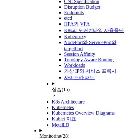
CNI Specification
Disruption Budget
Endpoints
etcd
HPA와 VPA
K8s의 도커런타임 사용중단
Kubeproxy
NodePort와 ServicePort와
targetPort
Session Affinity
Topology Aware Routing
Workloads
가상 IP와 서비스 프록시
사이드카 패턴
실습
(15)
K8s Architecture
Kubernetes
Kubernetes Overview Diagrams
Kublet 지표
MetalLB
Monitoring
(28)