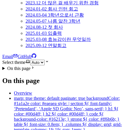
2023.12 더 많은 걸 배우기 위한 경험
2024.01-02 회사 인턴 회고
2024.03-04 3학년으로서 근황
2024.05-07 나름 알찬 3학년
2024.08-12 첫 회사
2025.01-03 입출력
2025.03-08 효능감이란 무엇일까
2025.09-12 연말회고
Email
GitHub
Select theme
On this page
On this page
Overview
marp: true theme: default paginate: true backgroundColor:
#1a1a2e color: #eaeaea style: | section ${ font-family:
‘Pretendard’, ‘Apple SD Gothic Neo’, sans-serif; } h1 ${
color: #00d4ff; } h2 ${ color: #00d4ff; } code ${
background-color: #16213e; } strong ${ color: #ff6b6b; }
table ${ font-size: 0.8em; } .columns ${ display: grid; grid-
template-columns: 1fr 1fr; gap: 1rem; }