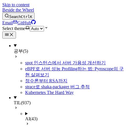
Skip to content
Beside the Wheel
Search
Ctrl
K
Email
GitHub
Select theme
공부
(5)
spot 인스턴스에서 서버 가용성 개선하기
eBPF로 서버 성능 Profiling하는 법: Pyroscope의 구
현 살펴보기
정수론부터 RSA까지
strace로 shaka-packager 버그 추적
Kubernetes The Hard Way
TIL
(937)
AI
(43)