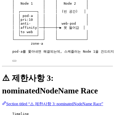
│   Node 1     │     │   Node 2     │
│              │     │              │
│  ┌────────┐  │     │  (빈 공간)   │
│  │ pod-a  │  │     │              │
│  │pri:10  │  │     │              │
│  │anti-   │  │     │  web-pod     │
│  │affinity│──┼─────┼─▶ 못 들어감  │
│  │to web  │  │     │              │
│  └────────┘  │     │              │
└──────────────┘     └──────────────┘
zone-a
pod-a를 쫓아내면 해결되는데, 스케줄러는 Node 1을 건드리지
⚠️ 제한사항 3:
nominatedNodeName Race
Section titled “⚠️ 제한사항 3: nominatedNodeName Race”
Timeline