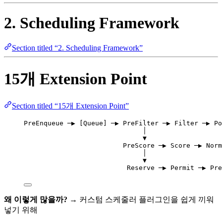
2. Scheduling Framework
Section titled “2. Scheduling Framework”
15개 Extension Point
Section titled “15개 Extension Point”
PreEnqueue ─▶ [Queue] ─▶ PreFilter ─▶ Filter ─▶ Po
│
▼
PreScore ─▶ Score ─▶ Norm
│
▼
Reserve ─▶ Permit ─▶ Pre
왜 이렇게 많을까?
→ 커스텀 스케줄러 플러그인을 쉽게 끼워
넣기 위해