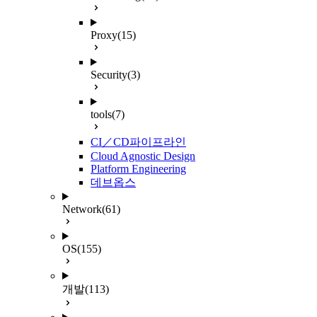
Proxy
(15)
Security
(3)
tools
(7)
CI／CD파이프라인
Cloud Agnostic Design
Platform Engineering
데브옵스
Network
(61)
OS
(155)
개발
(113)