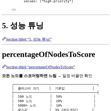
values
: [
"
high-priority
"
]
5. 성능 튜닝
Section titled “5. 성능 튜닝”
percentageOfNodesToScore
Section titled “percentageOfNodesToScore”
모든 노드를 스코어링하면 느림
→ 일정 비율만 확인
┌──────────────────────────────────────────┐
│  클러스터 크기     │  기본값              │
├──────────────────────────────────────────┤
│  100 노드         │  50%                │
│  500 노드         │  20%                │
│  5000+ 노드       │  10%                │
│  최소값           │  5% (하드코딩)       │