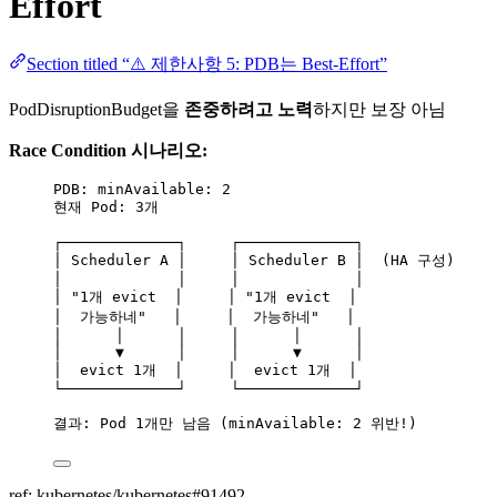
Effort
Section titled “⚠️ 제한사항 5: PDB는 Best-Effort”
PodDisruptionBudget을
존중하려고 노력
하지만 보장 아님
Race Condition 시나리오:
PDB: minAvailable: 2
현재 Pod: 3개
┌─────────────┐     ┌─────────────┐
│ Scheduler A │     │ Scheduler B │  (HA 구성)
│             │     │             │
│ "1개 evict  │     │ "1개 evict  │
│  가능하네"   │     │  가능하네"   │
│      │      │     │      │      │
│      ▼      │     │      ▼      │
│  evict 1개  │     │  evict 1개  │
└─────────────┘     └─────────────┘
결과: Pod 1개만 남음 (minAvailable: 2 위반!)
ref: kubernetes/kubernetes#91492