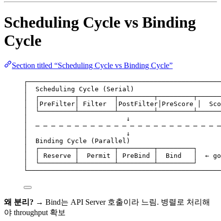
Scheduling Cycle vs Binding
Cycle
Section titled “Scheduling Cycle vs Binding Cycle”
┌─────────────────────────────────────────────────
│  Scheduling Cycle (Serial)                      
│  ┌─────────┬─────────┬─────────┬─────────┬──────
│  │PreFilter│ Filter  │PostFilter│PreScore │  Sco
│  └─────────┴─────────┴─────────┴─────────┴──────
│                         ↓                       
│  ─ ─ ─ ─ ─ ─ ─ ─ ─ ─ ─ ─ ─ ─ ─ ─ ─ ─ ─ ─ ─ ─ ─ ─
│                         ↓                       
│  Binding Cycle (Parallel)                       
│  ┌─────────┬─────────┬─────────┬─────────┐      
│  │ Reserve │  Permit │ PreBind │  Bind   │  ← go
│  └─────────┴─────────┴─────────┴─────────┘      
└─────────────────────────────────────────────────
왜 분리?
→ Bind는 API Server 호출이라 느림. 병렬로 처리해
야 throughput 확보