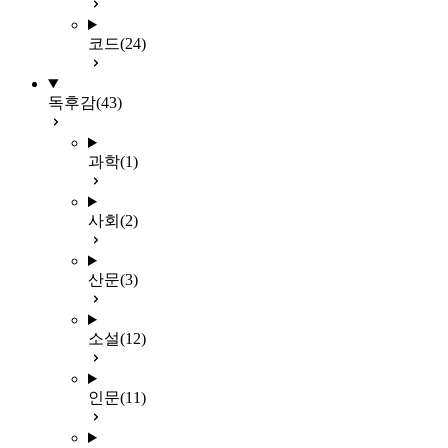
코드
(24)
독후감
(43)
과학
(1)
사회
(2)
산문
(3)
소설
(12)
인문
(11)