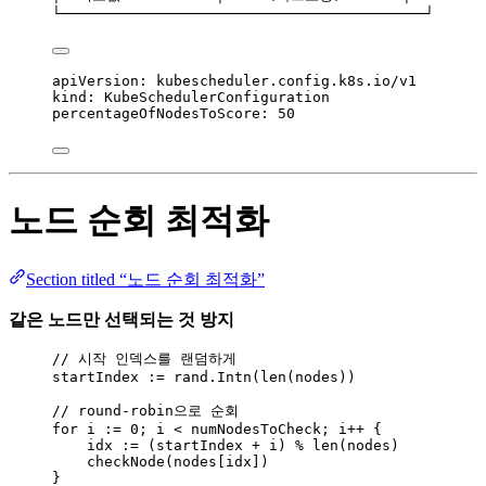
└──────────────────────────────────────────┘
apiVersion
: 
kubescheduler.config.k8s.io/v1
kind
: 
KubeSchedulerConfiguration
percentageOfNodesToScore
: 
50
노드 순회 최적화
Section titled “노드 순회 최적화”
같은 노드만 선택되는 것 방지
// 시작 인덱스를 랜덤하게
startIndex
:=
rand
.
Intn
(
len
(
nodes
))
// round-robin으로 순회
for
i
:=
0
; 
i
<
numNodesToCheck
; 
i
++
 {
idx
:=
 (
startIndex
+
i
) 
%
len
(
nodes
)
checkNode
(
nodes
[
idx
])
}