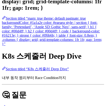
display: grid; grid-template-columns: 1fr
1fr; gap: 1rem; }
Section titled “marp: true theme: default paginate: true
backgroundColor: #1a1a2e color: #eaeaea style: | section { font-
family: ‘Pretendard’, ‘Apple SD Gothic Neo’, sans-serif; } h1 {
color: #00d4ff; } h2 { color: #00d4ff; } code { background-color:
#16213e; } strong { color: #ff6b6b; } table { font-size: 0.8em; }
.columns { display: grid; grid-template-columns: 1fr 1fr; gap: 1rem;
}”
K8s 스케줄러 Deep Dive
Section titled “K8s 스케줄러 Deep Dive”
내부 동작 원리부터 Race Condition까지
🤔 질문