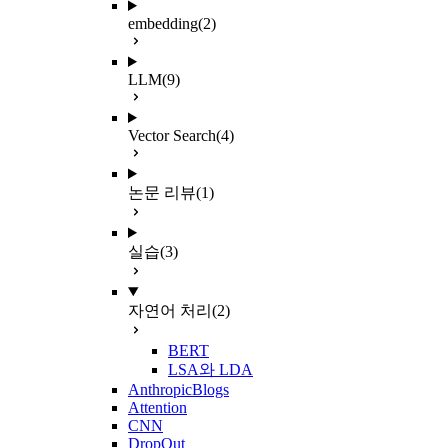
embedding
(2)
LLM
(9)
Vector Search
(4)
논문 리뷰
(1)
실습
(3)
자연어 처리
(2)
BERT
LSA와 LDA
AnthropicBlogs
Attention
CNN
DropOut