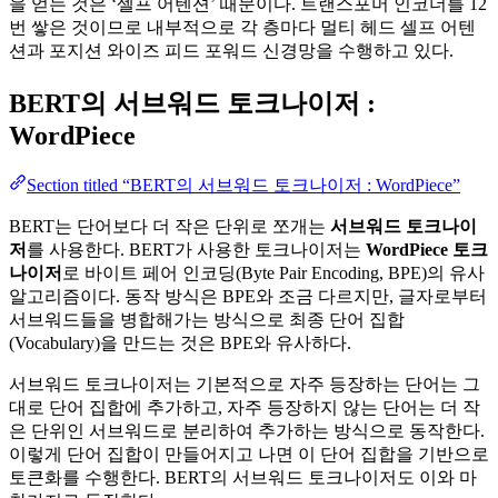
을 얻는 것은 ‘셀프 어텐션’ 때문이다. 트랜스포머 인코더를 12
번 쌓은 것이므로 내부적으로 각 층마다 멀티 헤드 셀프 어텐
션과 포지션 와이즈 피드 포워드 신경망을 수행하고 있다.
BERT의 서브워드 토크나이저 :
WordPiece
Section titled “BERT의 서브워드 토크나이저 : WordPiece”
BERT는 단어보다 더 작은 단위로 쪼개는
서브워드 토크나이
저
를 사용한다. BERT가 사용한 토크나이저는
WordPiece 토크
나이저
로 바이트 페어 인코딩(Byte Pair Encoding, BPE)의 유사
알고리즘이다. 동작 방식은 BPE와 조금 다르지만, 글자로부터
서브워드들을 병합해가는 방식으로 최종 단어 집합
(Vocabulary)을 만드는 것은 BPE와 유사하다.
서브워드 토크나이저는 기본적으로 자주 등장하는 단어는 그
대로 단어 집합에 추가하고, 자주 등장하지 않는 단어는 더 작
은 단위인 서브워드로 분리하여 추가하는 방식으로 동작한다.
이렇게 단어 집합이 만들어지고 나면 이 단어 집합을 기반으로
토큰화를 수행한다. BERT의 서브워드 토크나이저도 이와 마