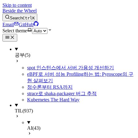
Skip to content
Beside the Wheel
Search
Ctrl
K
Email
GitHub
Select theme
공부
(5)
spot 인스턴스에서 서버 가용성 개선하기
eBPF로 서버 성능 Profiling하는 법: Pyroscope의 구
현 살펴보기
정수론부터 RSA까지
strace로 shaka-packager 버그 추적
Kubernetes The Hard Way
TIL
(937)
AI
(43)