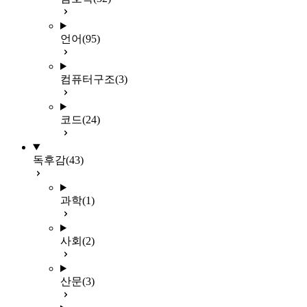
언어
(95)
컴퓨터구조
(3)
코드
(24)
독후감
(43)
과학
(1)
사회
(2)
산문
(3)