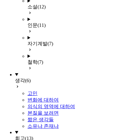
소설
(12)
인문
(11)
자기계발
(7)
철학
(7)
생각
(6)
고민
변화에 대하여
의식의 영역에 대하여
본질을 보려면
짧은 생각들
소유냐 존재냐
회고
(13)