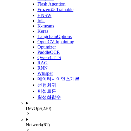
Flash Attention
Frozen과 Trainable
HNSW
IoU
K-means
Keras
LangchainOptions
OpenCV Inpainting
Optimizer
PaddleOCR
Qwen3-TTS
RAG
RNN
Whisper
데이터사이언스개론
선형회귀
퍼셉트론
활성화함수
DevOps
(230)
Network
(61)