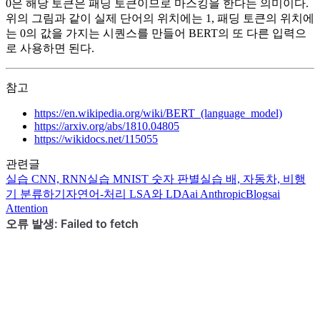
0은 해당 토큰은 패딩 토큰이므로 마스킹을 한다는 의미이다.
위의 그림과 같이 실제 단어의 위치에는 1, 패딩 토큰의 위치에
는 0의 값을 가지는 시퀀스를 만들어 BERT의 또 다른 입력으
로 사용하면 된다.
참고
https://en.wikipedia.org/wiki/BERT_(language_model)
https://arxiv.org/abs/1810.04805
https://wikidocs.net/115055
관련글
실습
CNN, RNN
실습
MNIST 숫자 판별
실습
배, 자동차, 비행
기 분류하기
자연어-처리
LSA와 LDA
ai
AnthropicBlogs
ai
Attention