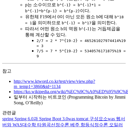
p는 소수이므로
b^{-1} = b^{-1}*1 =
이다.
b^{-1}*b^{p-1} = b^{p-2}
유한체 F19에서 0이 아닌 모든 원소 b에 대해
b^18
을 의미하므로
을 의미한다.
= 1
b^{-1} = b^17
따라서 어떤 원소 b의 역원 b^{-1}는 거듭제곱을
통해 계산할 수 있다.
2/7 = 2 * 7^{19-2} = 465261027974414%19
= 3
7/5 = 7 * 5^{19-2} = 5340576171875%19 =
9
참고
http://www.ktword.co.kr/test/view/view.php?
m_temp1=3860&id=1134
https://ko.wikipedia.org/wiki/%EC%9C%A0%ED%95%9
밑부터 시작하는 비트코인 (Programming Bitcoin by Jimmi
Song, O’Reilly)
관련글
spring
Spring 6.0과 Spring Boot 3.0
was
tomcat 구성요소
was
웹서
버와 WAS
대수학
타원곡선
정수론
베주 항등식
정수론
오일러