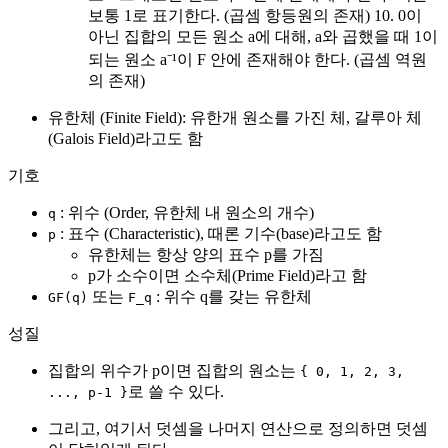
보통 1로 표기한다. (곱셈 항등원의 존재) 10. 0이
아닌 집합의 모든 원소 a에 대해, a와 곱했을 때 1이
되는 원소 a⁻¹이 F 안에 존재해야 한다. (곱셈 역원
의 존재)
유한체 (Finite Field): 유한개 원소를 가진 체, 갈루아 체
(Galois Field)라고도 함
기호
: 위수 (Order, 유한체 내 원소의 개수)
q
: 표수 (Characteristic), 때론 기수(base)라고도 함
p
유한체는 항상 양의 표수 p를 가짐
p가 소수이면 소수체(Prime Field)라고 함
또는
: 위수 q를 갖는 유한체
GF(q)
F_q
성질
집합의 위수가 p이면 집합의 원소는
{ 0, 1, 2, 3,
로 쓸 수 있다.
..., p-1 }
그리고, 여기서 덧셈을 나머지 연산으로 정의하면 덧셈