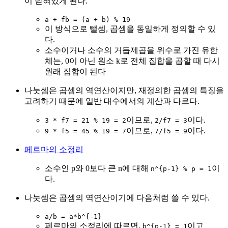
이 닫혀있게 된다.
a + fb = (a + b) % 19
이 방식으로 뺄셈, 곱셈을 동일하게 정의할 수 있
다.
소수이거나 소수의 거듭제곱을 위수로 가진 유한
체는, 0이 아닌 원소 k로 전체 집합을 곱할 때 다시
원래 집합이 된다
나눗셈은 곱셈의 역연산이지만, 재정의한 곱셈의 특징을
고려하기 때문에 일반 대수에서의 계산과 다르다.
이므로,
이다.
3 * f7 = 21 % 19 = 2
2/f7 = 3
이므로,
이다.
9 * f5 = 45 % 19 = 7
7/f5 = 9
페르마의 소정리
소수인 p와 0보다 큰 n에 대해
이
n^{p-1} % p = 1
다.
나눗셈은 곱셈의 역연산이기에 다음처럼 쓸 수 있다.
a/b = a*b^{-1}
페르마의 소정리에 따르면,
이고
b^{p-1} = 1