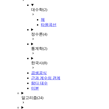
대수학
(2)
체
타원곡선
정수론
(4)
통계학
(2)
한국사
(8)
곱셈공식
근과 계수의 관계
람다 대수
미분
알고리즘
(24)