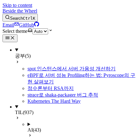
Skip to content
Beside the Wheel
Search
Ctrl
K
Email
GitHub
Select theme
공부
(5)
spot 인스턴스에서 서버 가용성 개선하기
eBPF로 서버 성능 Profiling하는 법: Pyroscope의 구
현 살펴보기
정수론부터 RSA까지
strace로 shaka-packager 버그 추적
Kubernetes The Hard Way
TIL
(937)
AI
(43)