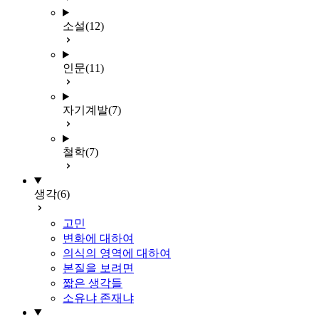
소설
(12)
인문
(11)
자기계발
(7)
철학
(7)
생각
(6)
고민
변화에 대하여
의식의 영역에 대하여
본질을 보려면
짧은 생각들
소유냐 존재냐