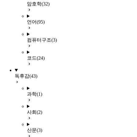
암호학
(32)
언어
(95)
컴퓨터구조
(3)
코드
(24)
독후감
(43)
과학
(1)
사회
(2)
산문
(3)