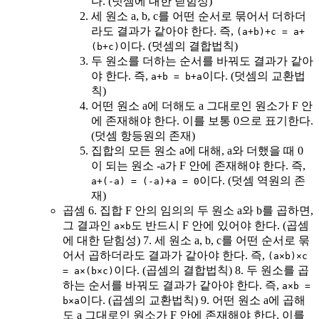
다. (덧셈에 대한 닫힘성)
세 원소 a, b, c를 어떤 순서로 묶어서 더하더
라도 결과가 같아야 한다. 즉,
(a+b)+c = a+
이다. (덧셈의 결합법칙)
(b+c)
두 원소를 더하는 순서를 바꿔도 결과가 같아
야 한다. 즉,
이다. (덧셈의 교환법
a+b = b+a
칙)
어떤 원소 a에 더해도 a 그대로인 원소가 F 안
에 존재해야 한다. 이를 보통 0으로 표기한다.
(덧셈 항등원의 존재)
집합의 모든 원소 a에 대해, a와 더했을 때 0
이 되는 원소 -a가 F 안에 존재해야 한다. 즉,
이다. (덧셈 역원의 존
a+(-a) = (-a)+a = 0
재)
곱셈 6. 집합 F 안의 임의의 두 원소 a와 b를 곱하면,
그 결과인
도 반드시 F 안에 있어야 한다. (곱셈
a×b
에 대한 닫힘성) 7. 세 원소 a, b, c를 어떤 순서로 묶
어서 곱하더라도 결과가 같아야 한다. 즉,
(a×b)×c
이다. (곱셈의 결합법칙) 8. 두 원소를 곱
= a×(b×c)
하는 순서를 바꿔도 결과가 같아야 한다. 즉,
a×b =
이다. (곱셈의 교환법칙) 9. 어떤 원소 a에 곱해
b×a
도 a 그대로인 원소가 F 안에 존재해야 한다. 이를