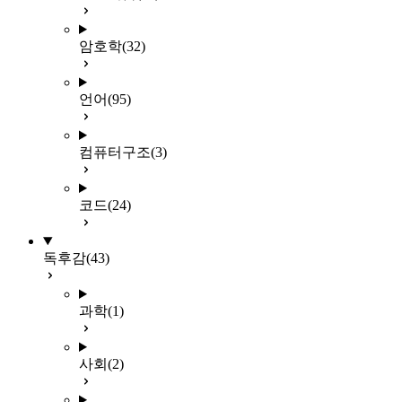
암호학
(32)
언어
(95)
컴퓨터구조
(3)
코드
(24)
독후감
(43)
과학
(1)
사회
(2)