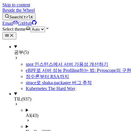
Skip to content
Beside the Wheel
Search
Ctrl
K
Email
GitHub
Select theme
공부
(5)
spot 인스턴스에서 서버 가용성 개선하기
eBPF로 서버 성능 Profiling하는 법: Pyroscope의
정수론부터 RSA까지
strace로 shaka-packager 버그 추적
Kubernetes The Hard Way
TIL
(937)
AI
(43)