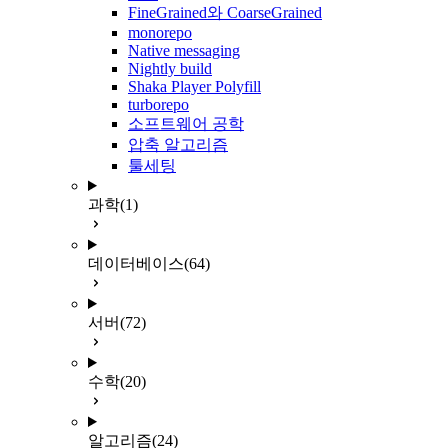
FineGrained와 CoarseGrained
monorepo
Native messaging
Nightly build
Shaka Player Polyfill
turborepo
소프트웨어 공학
압축 알고리즘
툴세팅
과학
(1)
데이터베이스
(64)
서버
(72)
수학
(20)
알고리즘
(24)