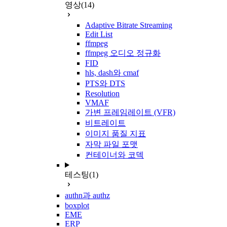
영상
(14)
Adaptive Bitrate Streaming
Edit List
ffmpeg
ffmpeg 오디오 정규화
FID
hls, dash와 cmaf
PTS와 DTS
Resolution
VMAF
가변 프레임레이트 (VFR)
비트레이트
이미지 품질 지표
자막 파일 포맷
컨테이너와 코덱
테스팅
(1)
authn과 authz
boxplot
EME
ERP