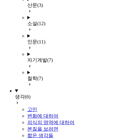
산문
(3)
소설
(12)
인문
(11)
자기계발
(7)
철학
(7)
생각
(6)
고민
변화에 대하여
의식의 영역에 대하여
본질을 보려면
짧은 생각들