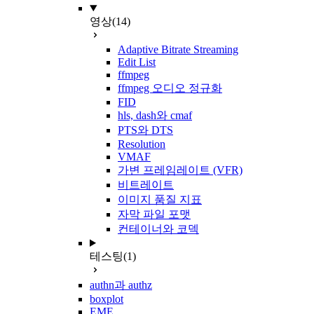
영상
(14)
Adaptive Bitrate Streaming
Edit List
ffmpeg
ffmpeg 오디오 정규화
FID
hls, dash와 cmaf
PTS와 DTS
Resolution
VMAF
가변 프레임레이트 (VFR)
비트레이트
이미지 품질 지표
자막 파일 포맷
컨테이너와 코덱
테스팅
(1)
authn과 authz
boxplot
EME