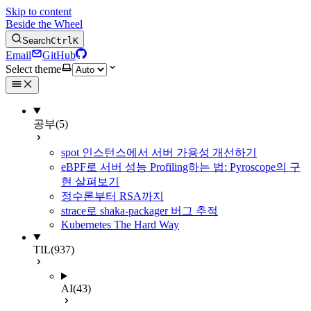
Skip to content
Beside the Wheel
Search
Ctrl
K
Email
GitHub
Select theme
공부
(5)
spot 인스턴스에서 서버 가용성 개선하기
eBPF로 서버 성능 Profiling하는 법: Pyroscope의 구
현 살펴보기
정수론부터 RSA까지
strace로 shaka-packager 버그 추적
Kubernetes The Hard Way
TIL
(937)
AI
(43)