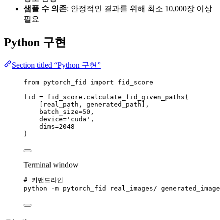
샘플 수 의존
: 안정적인 결과를 위해 최소 10,000장 이상
필요
Python 구현
Section titled “Python 구현”
from
 pytorch_fid 
import
 fid_score
fid 
=
 fid_score.
calculate_fid_given_paths
(
[
real_path, generated_path
],
batch_size
=
50
,
device
=
'
cuda
'
,
dims
=
2048
)
Terminal window
# 커맨드라인
python
-m
pytorch_fid
real_images/
generated_image