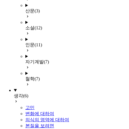
산문
(3)
소설
(12)
인문
(11)
자기계발
(7)
철학
(7)
생각
(6)
고민
변화에 대하여
의식의 영역에 대하여
본질을 보려면