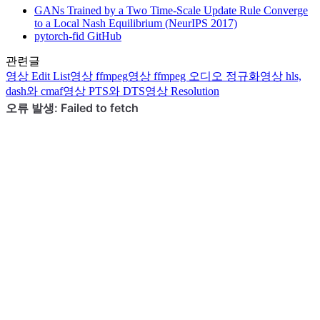
GANs Trained by a Two Time-Scale Update Rule Converge
to a Local Nash Equilibrium (NeurIPS 2017)
pytorch-fid GitHub
관련글
영상
Edit List
영상
ffmpeg
영상
ffmpeg 오디오 정규화
영상
hls,
dash와 cmaf
영상
PTS와 DTS
영상
Resolution