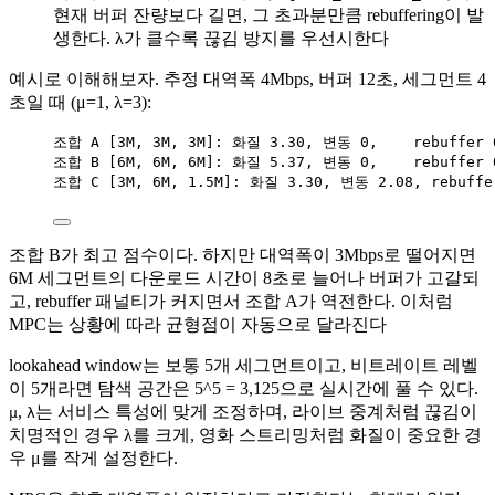
현재 버퍼 잔량보다 길면, 그 초과분만큼 rebuffering이 발
생한다. λ가 클수록 끊김 방지를 우선시한다
예시로 이해해보자. 추정 대역폭 4Mbps, 버퍼 12초, 세그먼트 4
초일 때 (μ=1, λ=3):
조합 A [3M, 3M, 3M]: 화질 3.30, 변동 0,    rebuffer 0
조합 B [6M, 6M, 6M]: 화질 5.37, 변동 0,    rebuffer 0
조합 C [3M, 6M, 1.5M]: 화질 3.30, 변동 2.08, rebuffer
조합 B가 최고 점수이다. 하지만 대역폭이 3Mbps로 떨어지면
6M 세그먼트의 다운로드 시간이 8초로 늘어나 버퍼가 고갈되
고, rebuffer 패널티가 커지면서 조합 A가 역전한다. 이처럼
MPC는 상황에 따라 균형점이 자동으로 달라진다
lookahead window는 보통 5개 세그먼트이고, 비트레이트 레벨
이 5개라면 탐색 공간은 5^5 = 3,125으로 실시간에 풀 수 있다.
,
는 서비스 특성에 맞게 조정하며, 라이브 중계처럼 끊김이
μ
λ
치명적인 경우 λ를 크게, 영화 스트리밍처럼 화질이 중요한 경
우 μ를 작게 설정한다.