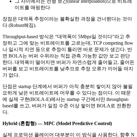
그 사이에서는 선형 보간(linear interpolation)으로 비트레
이트를 매핑한다
장점은 대역폭 추정이라는 불확실한 과정을 건너뛴다는 것이
다 (Robust해짐).
Throughput-based 방식은 “대역폭이 5Mbps일 것이다”라고 추
정하고 그에 맞는 비트레이트를 고르는데, TCP competing flow
나 일시적 지연 등으로 추정이 틀리면 바로 문제가 생긴다. 반
면 BOLA는 버퍼 수위라는 직접 관측 가능한 값만 보고 판단
한다. 대역폭이 떨어지면 버퍼가 자연스럽게 줄어들고, 줄어든
버퍼를 보고 비트레이트를 낮추므로 추정 오류가 끼어들 여지
가 없다.
단점은 startup 단계에서 버퍼가 아직 충분히 쌓이지 않아 불필
요하게 낮은 비트레이트에 머무를 수 있다는 점이다. 이 때문
에 실제 구현(BOLA-E)에서는 startup 구간에서만 throughput-
based를 쓰고, 버퍼가 일정 수준 이상 쌓이면 BOLA로 전환한
다.
Hybrid (혼합형) — MPC (Model Predictive Control)
실제 프로덕션 플레이어 대부분이 이 방식을 사용한다. 향후 N