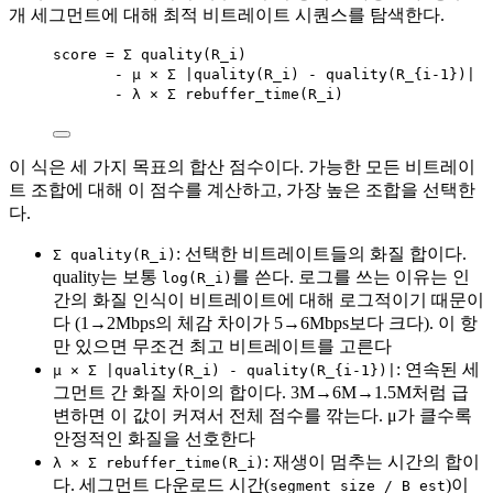
개 세그먼트에 대해 최적 비트레이트 시퀀스를 탐색한다.
score = Σ quality(R_i)                         
- μ × Σ |quality(R_i) - quality(R_{i-1})
- λ × Σ rebuffer_time(R_i)              
이 식은 세 가지 목표의 합산 점수이다. 가능한 모든 비트레이
트 조합에 대해 이 점수를 계산하고, 가장 높은 조합을 선택한
다.
: 선택한 비트레이트들의 화질 합이다.
Σ quality(R_i)
quality는 보통
를 쓴다. 로그를 쓰는 이유는 인
log(R_i)
간의 화질 인식이 비트레이트에 대해 로그적이기 때문이
다 (1→2Mbps의 체감 차이가 5→6Mbps보다 크다). 이 항
만 있으면 무조건 최고 비트레이트를 고른다
: 연속된 세
μ × Σ |quality(R_i) - quality(R_{i-1})|
그먼트 간 화질 차이의 합이다. 3M→6M→1.5M처럼 급
변하면 이 값이 커져서 전체 점수를 깎는다. μ가 클수록
안정적인 화질을 선호한다
: 재생이 멈추는 시간의 합이
λ × Σ rebuffer_time(R_i)
다. 세그먼트 다운로드 시간(
)이
segment_size / B_est