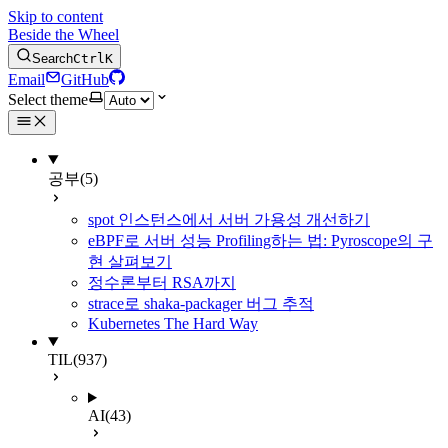
Skip to content
Beside the Wheel
Search
Ctrl
K
Email
GitHub
Select theme
공부
(5)
spot 인스턴스에서 서버 가용성 개선하기
eBPF로 서버 성능 Profiling하는 법: Pyroscope의 구
현 살펴보기
정수론부터 RSA까지
strace로 shaka-packager 버그 추적
Kubernetes The Hard Way
TIL
(937)
AI
(43)