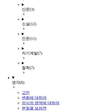
산문
(3)
소설
(12)
인문
(11)
자기계발
(7)
철학
(7)
생각
(6)
고민
변화에 대하여
의식의 영역에 대하여
본질을 보려면