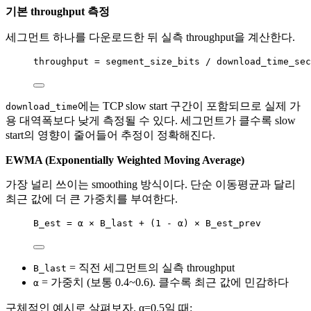
기본 throughput 측정
세그먼트 하나를 다운로드한 뒤 실측 throughput을 계산한다.
throughput = segment_size_bits / download_time_sec
에는 TCP slow start 구간이 포함되므로 실제 가
download_time
용 대역폭보다 낮게 측정될 수 있다. 세그먼트가 클수록 slow
start의 영향이 줄어들어 추정이 정확해진다.
EWMA (Exponentially Weighted Moving Average)
가장 널리 쓰이는 smoothing 방식이다. 단순 이동평균과 달리
최근 값에 더 큰 가중치를 부여한다.
B_est = α × B_last + (1 - α) × B_est_prev
= 직전 세그먼트의 실측 throughput
B_last
= 가중치 (보통 0.4~0.6). 클수록 최근 값에 민감하다
α
구체적인 예시로 살펴보자. α=0.5일 때: