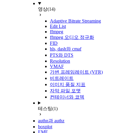
영상
(14)
Adaptive Bitrate Streaming
Edit List
ffmpeg
ffmpeg 오디오 정규화
FID
hls, dash와 cmaf
PTS와 DTS
Resolution
VMAF
가변 프레임레이트 (VFR)
비트레이트
이미지 품질 지표
자막 파일 포맷
컨테이너와 코덱
테스팅
(1)
authn과 authz
boxplot
EME