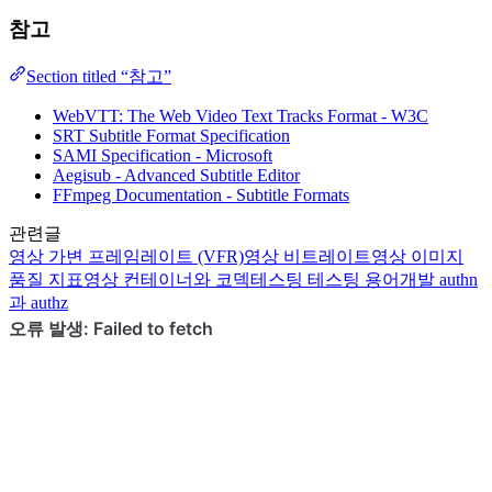
참고
Section titled “참고”
WebVTT: The Web Video Text Tracks Format - W3C
SRT Subtitle Format Specification
SAMI Specification - Microsoft
Aegisub - Advanced Subtitle Editor
FFmpeg Documentation - Subtitle Formats
관련글
영상
가변 프레임레이트 (VFR)
영상
비트레이트
영상
이미지
품질 지표
영상
컨테이너와 코덱
테스팅
테스팅 용어
개발
authn
과 authz