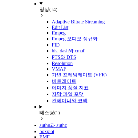
영상
(14)
Adaptive Bitrate Streaming
Edit List
ffmpeg
ffmpeg 오디오 정규화
FID
hls, dash와 cmaf
PTS와 DTS
Resolution
VMAF
가변 프레임레이트 (VFR)
비트레이트
이미지 품질 지표
자막 파일 포맷
컨테이너와 코덱
테스팅
(1)
authn과 authz
boxplot
EME