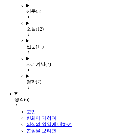
산문
(3)
소설
(12)
인문
(11)
자기계발
(7)
철학
(7)
생각
(6)
고민
변화에 대하여
의식의 영역에 대하여
본질을 보려면