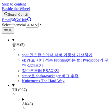
Skip to content
Beside the Wheel
Search
Ctrl
K
Email
GitHub
Select theme
공부
(5)
spot 인스턴스에서 서버 가용성 개선하기
eBPF로 서버 성능 Profiling하는 법: Pyroscope의 구
현 살펴보기
정수론부터 RSA까지
strace로 shaka-packager 버그 추적
Kubernetes The Hard Way
TIL
(937)
AI
(43)