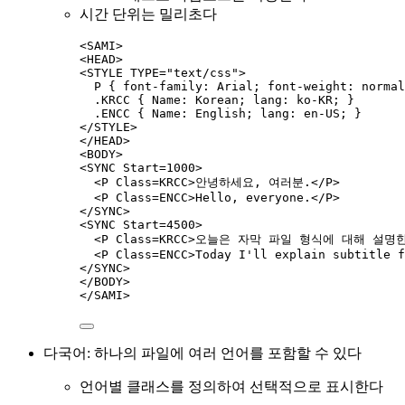
시간 단위는 밀리초다
<SAMI>
<HEAD>
<STYLE TYPE="text/css">
P { font-family: Arial; font-weight: normal
.KRCC { Name: Korean; lang: ko-KR; }
.ENCC { Name: English; lang: en-US; }
</STYLE>
</HEAD>
<BODY>
<SYNC Start=1000>
<P Class=KRCC>안녕하세요, 여러분.</P>
<P Class=ENCC>Hello, everyone.</P>
</SYNC>
<SYNC Start=4500>
<P Class=KRCC>오늘은 자막 파일 형식에 대해 설명한
<P Class=ENCC>Today I'll explain subtitle f
</SYNC>
</BODY>
</SAMI>
다국어: 하나의 파일에 여러 언어를 포함할 수 있다
언어별 클래스를 정의하여 선택적으로 표시한다