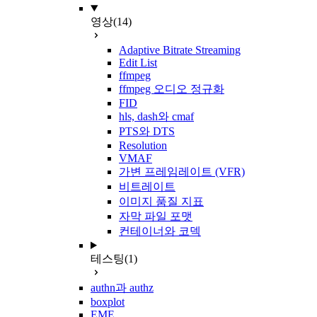
영상
(14)
Adaptive Bitrate Streaming
Edit List
ffmpeg
ffmpeg 오디오 정규화
FID
hls, dash와 cmaf
PTS와 DTS
Resolution
VMAF
가변 프레임레이트 (VFR)
비트레이트
이미지 품질 지표
자막 파일 포맷
컨테이너와 코덱
테스팅
(1)
authn과 authz
boxplot
EME