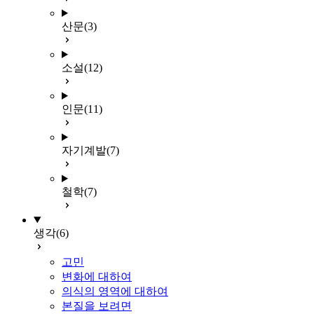
산문
(3)
소설
(12)
인문
(11)
자기계발
(7)
철학
(7)
생각
(6)
고민
변화에 대하여
의식의 영역에 대하여
본질을 보려면