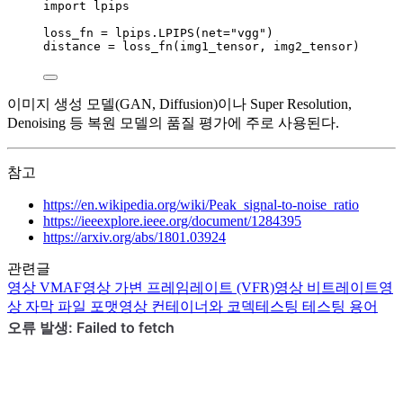
import
 lpips
loss_fn 
=
 lpips.
LPIPS
(
net
=
"
vgg
"
)
distance 
=
loss_fn
(
img1_tensor
,
 img2_tensor
)
이미지 생성 모델(GAN, Diffusion)이나 Super Resolution,
Denoising 등 복원 모델의 품질 평가에 주로 사용된다.
참고
https://en.wikipedia.org/wiki/Peak_signal-to-noise_ratio
https://ieeexplore.ieee.org/document/1284395
https://arxiv.org/abs/1801.03924
관련글
영상
VMAF
영상
가변 프레임레이트 (VFR)
영상
비트레이트
영
상
자막 파일 포맷
영상
컨테이너와 코덱
테스팅
테스팅 용어