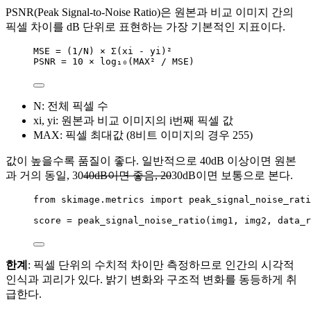
PSNR(Peak Signal-to-Noise Ratio)은 원본과 비교 이미지 간의
픽셀 차이를 dB 단위로 표현하는 가장 기본적인 지표이다.
MSE = (1/N) × Σ(xi - yi)²
PSNR = 10 × log₁₀(MAX² / MSE)
N: 전체 픽셀 수
xi, yi: 원본과 비교 이미지의 i번째 픽셀 값
MAX: 픽셀 최대값 (8비트 이미지의 경우 255)
값이 높을수록 품질이 좋다. 일반적으로 40dB 이상이면 원본
과 거의 동일, 30
40dB이면 좋음, 20
30dB이면 보통으로 본다.
from
 skimage.metrics 
import
 peak_signal_noise_rati
score 
=
peak_signal_noise_ratio
(
img1
,
 img2
,
data_r
한계
: 픽셀 단위의 수치적 차이만 측정하므로 인간의 시각적
인식과 괴리가 있다. 밝기 변화와 구조적 변화를 동등하게 취
급한다.