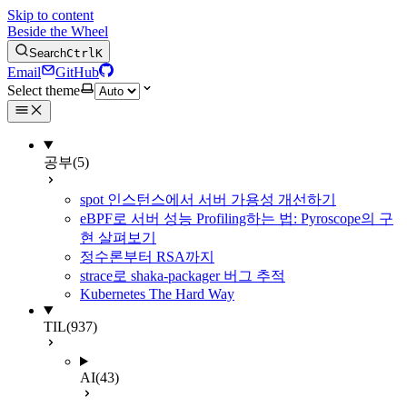
Skip to content
Beside the Wheel
Search
Ctrl
K
Email
GitHub
Select theme
공부
(5)
spot 인스턴스에서 서버 가용성 개선하기
eBPF로 서버 성능 Profiling하는 법: Pyroscope의 구
현 살펴보기
정수론부터 RSA까지
strace로 shaka-packager 버그 추적
Kubernetes The Hard Way
TIL
(937)
AI
(43)