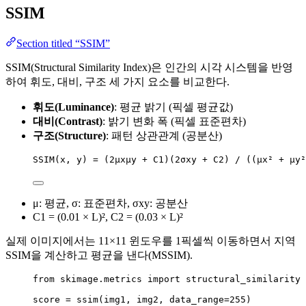
SSIM
Section titled “SSIM”
SSIM(Structural Similarity Index)은 인간의 시각 시스템을 반영
하여 휘도, 대비, 구조 세 가지 요소를 비교한다.
휘도(Luminance)
: 평균 밝기 (픽셀 평균값)
대비(Contrast)
: 밝기 변화 폭 (픽셀 표준편차)
구조(Structure)
: 패턴 상관관계 (공분산)
SSIM(x, y) = (2μxμy + C1)(2σxy + C2) / ((μx² + μy²
μ: 평균, σ: 표준편차, σxy: 공분산
C1 = (0.01 × L)², C2 = (0.03 × L)²
실제 이미지에서는 11×11 윈도우를 1픽셀씩 이동하면서 지역
SSIM을 계산하고 평균을 낸다(MSSIM).
from
 skimage.metrics 
import
 structural_similarity 
score 
=
ssim
(
img1
,
 img2
,
data_range
=
255
)