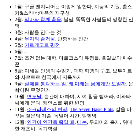
1월: 구글 엔지니어는 이렇게 일한다, 지능의 기원, 촘스
키&스키너:마음의 재구성
2월:
악마와 함께 춤을
, 불멸, 똑똑한 사람들의 멍청한 선
택
3월: 사람을 안다는 것
4월:
무지의 즐거움
, 반항하는 인간
5월:
키르케고르 평전
6월: -
7월: 조건 없는 대학, 마르크스의 유령들, 호밀밭의 파수
꾼
8월: 이세돌 인생의 수읽기, 과학 혁명의 구조, 보부아르
와 사르트르 천국에서 지옥까지
9월:
실패를 통과하는 일
,
왜 미래는 남에게만 보일까
, 문
학이란 무엇인가
10월:
면도날
, 습관에 대하여, 시여 침을 뱉어라, 이와타
씨에게 묻다, 케인스를 위한 변명
11월:
소크라테스의 변명
,
The Seven Basic Plots
, 삶을 바
꾸는 질문의 기술, 독일어 시간, 닫힌방
12월:
인간이 인간을 죽일 때
,
메논
, 무의미의 축제, 위대
한 개츠비, 독기학설