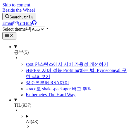
Skip to content
Beside the Wheel
Search
Ctrl
K
Email
GitHub
Select theme
공부
(5)
spot 인스턴스에서 서버 가용성 개선하기
eBPF로 서버 성능 Profiling하는 법: Pyroscope의 구
현 살펴보기
정수론부터 RSA까지
strace로 shaka-packager 버그 추적
Kubernetes The Hard Way
TIL
(937)
AI
(43)