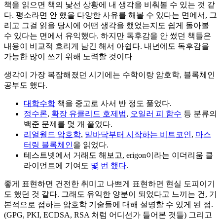
책을 읽으면 책의 낯선 상황에 내 생각을 비춰볼 수 있는 것 같
다. 평소라면 안 했을 다양한 사유를 해볼 수 있다는 면에서, 그
리고 그걸 읽을 당시에 어떤 생각을 했었는지도 쉽게 돌아볼
수 있다는 면에서 유익했다. 하지만 독후감을 안 썼던 책들은
내용이 비교적 흐리게 남긴 해서 아쉽다. 내년에도 독후감을
가능한 많이 쓰기 위해 노력할 것이다
생각이 가장 복잡해졌던 시기에는 수학이랑 암호학, 블록체인
공부도 했다.
대학수학
책을 중고로 사서 반 정도 풀었다.
정수론
,
확장 유클리드 호제법
,
오일러 피 함수
등 분류의
백준 문제를 몇 개 풀었다.
리얼월드 암호학
,
밑바닥부터 시작하는 비트코인
,
마스
터링 블록체인
을 읽었다.
테스트넷에서 거래도 해보고, erigon이라는 이더리움 클
라이언트에 기여도
몇
번
했다
.
좋게 표현하면 건전한 취미고 나쁘게 표현하면 현실 도피이기
도 했던 것 같다. 그래도 유익한 양분이 되었다고 느끼는 건, 기
본적으로 접하는 암호학 기술들에 대해 설명할 수 있게 된 점.
(GPG, PKI, ECDSA, RSA 처럼 어디선가 들어본 것들) 그리고