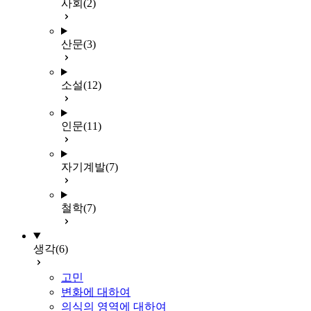
사회
(2)
산문
(3)
소설
(12)
인문
(11)
자기계발
(7)
철학
(7)
생각
(6)
고민
변화에 대하여
의식의 영역에 대하여