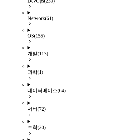
DevOps
(230)
Network
(61)
OS
(155)
개발
(113)
과학
(1)
데이터베이스
(64)
서버
(72)
수학
(20)