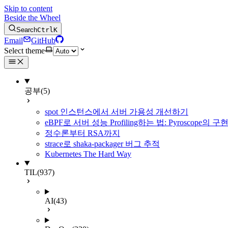
Skip to content
Beside the Wheel
Search
Ctrl
K
Email
GitHub
Select theme
공부
(5)
spot 인스턴스에서 서버 가용성 개선하기
eBPF로 서버 성능 Profiling하는 법: Pyroscope의
정수론부터 RSA까지
strace로 shaka-packager 버그 추적
Kubernetes The Hard Way
TIL
(937)
AI
(43)