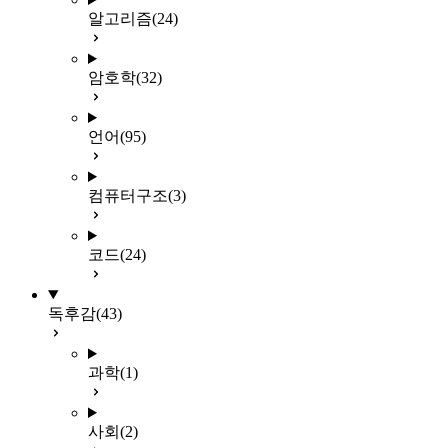
알고리즘
(24)
암호학
(32)
언어
(95)
컴퓨터구조
(3)
코드
(24)
독후감
(43)
과학
(1)
사회
(2)