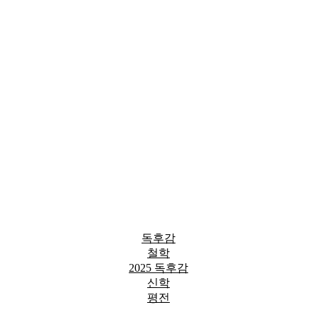
독후감
철학
2025 독후감
신학
평전