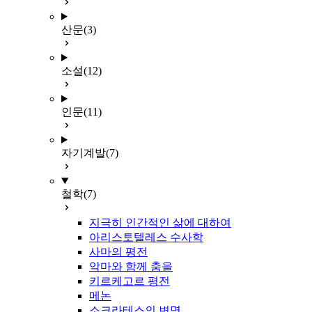
산문
(3)
소설
(12)
인문
(11)
자기계발
(7)
철학
(7)
지극히 인간적인 삶에 대하여
아리스토텔레스 수사학
사마의 평전
악마와 함께 춤을
키르케고르 평전
메논
소크라테스의 변명