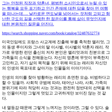
그는 안정된 직장과 약혼녀, 평범한 소시민으로서 누릴 수 있
는 행복을 모두 포기하고 인간 존재에 대한 답을 찾아 먼 여행
을 떠나는데…. 날카로운 면도날을 넘어서는 것처럼 고되고 험
난한 구도의 길을 선택한 한 젊은이를 통해 삶이 무엇인지에
대한 본원적인 질문을 던진다.
https://search.shopping.naver.com/book/catalog/32487632774
미국인임에도 프랑스 사교계에 진출해 부를 축적한 엘리엇, 그
의 동생 루이자와 그녀의 딸 이사벨, 이사벨의 약혼자 래리. 작
가로 유명한 런던 출신의 저자 본인은 엘리엇과의 친분으로 그
가족들의 소식을 전해듣는다. 자신의 영혼에 무엇이 부족한지
고민하고, 자기 삶의 목적을 찾기 위해 떠도는 래리와 자신만
의 인생의 목표대로 살아가는 인물들의 이야기이다.
인생의 의미를 찾아 방황하는 래리의 초연한 모습. 비범하다고
할 수 있을까. 사회적 규범에 따라, 태어난 나라, 사회, 가족의
분위기에 따라 적당히 사는 것과는 완전히 정반대의 선택을 하
는 인물이지만 그렇게 멋있고 고귀하게만 보이진 않는 것 같
다.
내 열등감 때문에 그렇게 느껴지는 것이라면, 그럴 수 있다. 솔