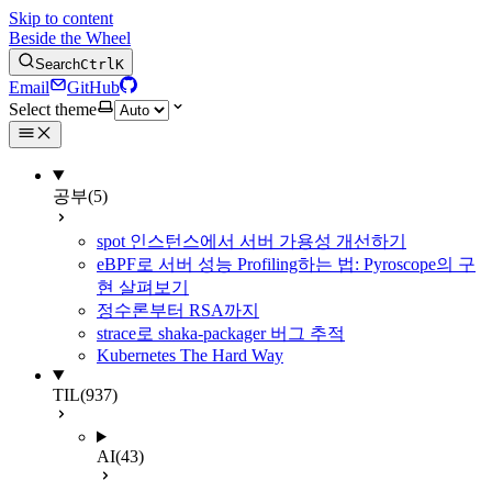
Skip to content
Beside the Wheel
Search
Ctrl
K
Email
GitHub
Select theme
공부
(5)
spot 인스턴스에서 서버 가용성 개선하기
eBPF로 서버 성능 Profiling하는 법: Pyroscope의 구
현 살펴보기
정수론부터 RSA까지
strace로 shaka-packager 버그 추적
Kubernetes The Hard Way
TIL
(937)
AI
(43)