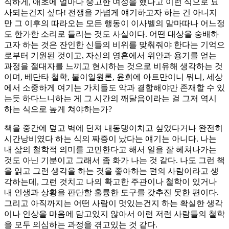
직하게, 애초에 얼마나 숭고한 여정을 했다고 이런 식으로 묘
사되는건지 싶다! 전쟁을 가볍게 얘기하고자 하는 건 아니지
만 그 이후의 따라오는 모든 행동이 이사벨의 말마따나 어느정
도 한가한 소리로 들리는 것도 사실이다. 어떤 대상을 숭배하
고자 하는 것은 잔인한 신들의 비위를 맞춰줘야 한다는 기억으
로부터 기원된 것이고, 자신의 영혼에서 위안과 용기를 얻는
과정을 절대자를 느끼고 현시하는 것으로 비유해 생각하는 것
이며, 베단타 철학, 불이일원론, 윤회에 아트만이니 뭐니, 세상
에서 소중하게 여기는 가치들도 악과 결합해야만 존재할 수 있
는듯 하다느니하는 게 그 시간의 깨달음이라는 걸 그저 역시
하는 식으로 높게 쳐야하는가?
책을 중간에 덮고 벽에 던져 내동댕이치고 싶었다거나 완전히
시간낭비였다 하는 식의 짜증이 났다는 얘기는 아니다. 나는
내 삶의 철학적 의미를 고민한다고 해서 일을 잘 헤쳐나가는
것도 아닌 기분이고 그래서 좀 화가 나는 것 같다. 나도 그런 책
을 읽고 그런 생각을 하는 것을 좋아하는 편의 사람이라고 생
각하는데, 그런 것치고 나의 확고한 주관이나 철학이 있거나
내 인생과 상황을 판단할 훌륭한 도구를 갖추진 못한 편이다.
그리고 아직까지는 어떤 사람이 멋있는건지 하는 확실한 생각
이나 인상을 마음에 담고있지 않아서 이런 저런 사람들의 철학
을 모두 의심하는 과정을 겪고있는 것 같다.