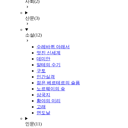
사회
(2)
산문
(3)
소설
(12)
수레바퀴 아래서
멋진 신세계
데미안
말테의 수기
구토
인간실격
젊은 베르테르의 슬픔
노르웨이의 숲
삼국지
황야의 이리
고래
면도날
인문
(11)