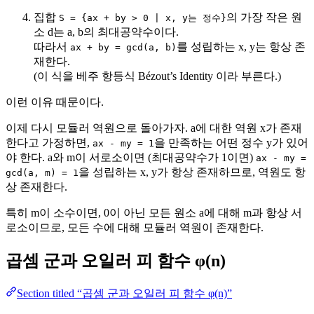
집합
의 가장 작은 원
S = {ax + by > 0 | x, y는 정수}
소 d는 a, b의 최대공약수이다.
따라서
를 성립하는 x, y는 항상 존
ax + by = gcd(a, b)
재한다.
(이 식을 베주 항등식 Bézout’s Identity 이라 부른다.)
이런 이유 때문이다.
이제 다시 모듈러 역원으로 돌아가자. a에 대한 역원 x가 존재
한다고 가정하면,
을 만족하는 어떤 정수 y가 있어
ax - my = 1
야 한다. a와 m이 서로소이면 (최대공약수가 1이면)
ax - my =
을 성립하는 x, y가 항상 존재하므로, 역원도 항
gcd(a, m) = 1
상 존재한다.
특히 m이 소수이면, 0이 아닌 모든 원소 a에 대해 m과 항상 서
로소이므로, 모든 수에 대해 모듈러 역원이 존재한다.
곱셈 군과 오일러 피 함수 φ(n)
Section titled “곱셈 군과 오일러 피 함수 φ(n)”