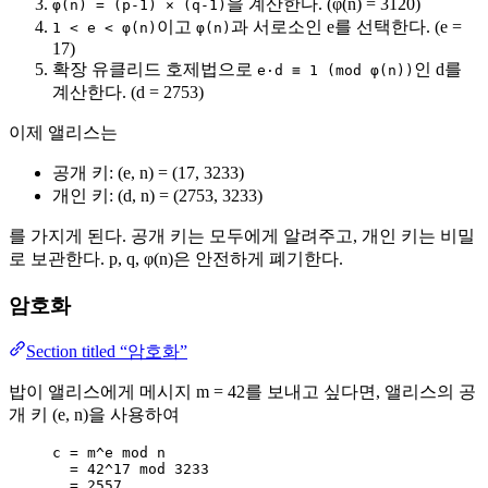
을 계산한다. (φ(n) = 3120)
φ(n) = (p-1) × (q-1)
이고
과 서로소인 e를 선택한다. (e =
1 < e < φ(n)
φ(n)
17)
확장 유클리드 호제법으로
인 d를
e·d ≡ 1 (mod φ(n))
계산한다. (d = 2753)
이제 앨리스는
공개 키: (e, n) = (17, 3233)
개인 키: (d, n) = (2753, 3233)
를 가지게 된다. 공개 키는 모두에게 알려주고, 개인 키는 비밀
로 보관한다. p, q, φ(n)은 안전하게 폐기한다.
암호화
Section titled “암호화”
밥이 앨리스에게 메시지 m = 42를 보내고 싶다면, 앨리스의 공
개 키 (e, n)을 사용하여
c = m^e mod n
= 42^17 mod 3233
= 2557