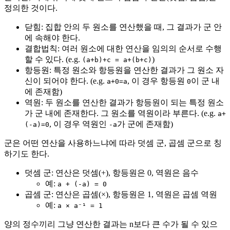
정의한 것이다.
닫힘: 집합 안의 두 원소를 연산했을 때, 그 결과가 군 안
에 속해야 한다.
결합법칙: 여러 원소에 대한 연산을 임의의 순서로 수행
할 수 있다. (e.g.
)
(a+b)+c = a+(b+c)
항등원: 특정 원소와 항등원을 연산한 결과가 그 원소 자
신이 되어야 한다. (e.g.
, 이 경우 항등원
이 군 내
a+0=a
0
에 존재함)
역원: 두 원소를 연산한 결과가 항등원이 되는 특정 원소
가 군 내에 존재한다. 그 원소를 역원이라 부른다. (e.g.
a+
, 이 경우 역원인
가 군에 존재함)
(-a)=0
-a
군은 어떤 연산을 사용하느냐에 따라 덧셈 군, 곱셈 군으로 칭
하기도 한다.
덧셈 군: 연산은 덧셈(+), 항등원은 0, 역원은 음수
예:
a + (-a) = 0
곱셈 군: 연산은 곱셈(×), 항등원은 1, 역원은 곱셈 역원
예:
a × a⁻¹ = 1
양의 정수끼리 그냥 연산한 결과는 n보다 큰 수가 될 수 있으