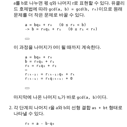
a를 b로 나누면 몫 q와 나머지 r로 표현할 수 있다. 유클리
드 호제법에 따라
이므로 원래
gcd(a, b) = gcd(b, r₀)
문제를 더 작은 문제로 바꿀 수 있다.
a = bq₀ + r₀   (0 ≤ r₀ < b)
-> b = r₀q₁ + r₁   (0 ≤ r₁ < r₀)
이 과정을 나머지가 0이 될 때까지 계속한다.
a = bq₀ + r₀
b = r₀q₁ + r₁
r₀ = r₁q₂ + r₂
⋯
r₍ₖ₋₂₎ = r₍ₖ₋₁₎qₖ + rₖ
r₍ₖ₋₁₎ = rₖq₍ₖ₊₁₎ + 0
마지막에 나온 나머지 rₖ가 바로
이다.
gcd(a, b)
각 단계의 나머지 r을 a와 b의 선형 결합
형태로
as + bt
나타낼 수 있다.
r₀ = a - b·q₀