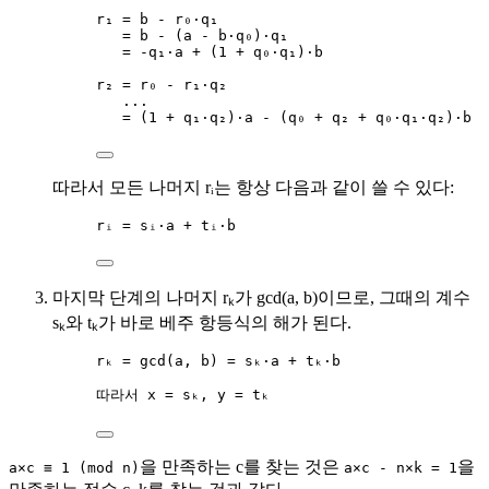
r₁ = b - r₀·q₁
= b - (a - b·q₀)·q₁
= -q₁·a + (1 + q₀·q₁)·b
r₂ = r₀ - r₁·q₂
...
= (1 + q₁·q₂)·a - (q₀ + q₂ + q₀·q₁·q₂)·b
따라서 모든 나머지 rᵢ는 항상 다음과 같이 쓸 수 있다:
rᵢ = sᵢ·a + tᵢ·b
마지막 단계의 나머지 rₖ가 gcd(a, b)이므로, 그때의 계수
sₖ와 tₖ가 바로 베주 항등식의 해가 된다.
rₖ = gcd(a, b) = sₖ·a + tₖ·b
따라서 x = sₖ, y = tₖ
을 만족하는 c를 찾는 것은
을
a×c ≡ 1 (mod n)
a×c - n×k = 1