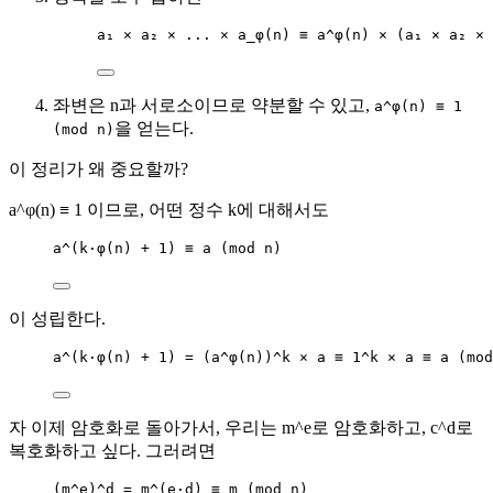
a₁ × a₂ × ... × a_φ(n) ≡ a^φ(n) × (a₁ × a₂ × 
좌변은 n과 서로소이므로 약분할 수 있고,
a^φ(n) ≡ 1
을 얻는다.
(mod n)
이 정리가 왜 중요할까?
a^φ(n) ≡ 1 이므로, 어떤 정수 k에 대해서도
a^(k·φ(n) + 1) ≡ a (mod n)
이 성립한다.
a^(k·φ(n) + 1) = (a^φ(n))^k × a ≡ 1^k × a ≡ a (mod
자 이제 암호화로 돌아가서, 우리는 m^e로 암호화하고, c^d로
복호화하고 싶다. 그러려면
(m^e)^d = m^(e·d) ≡ m (mod n)