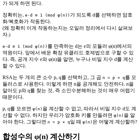
가 되게 하면 된다.
정확히는,
가 되도록 d를 선택하면 암호
e·d ≡ 1 (mod φ(n))
화/복호화가 작동한다.
(왜 정확히 이게 작동하는지는 오일러 정리에서 다시 살펴보
자.)
를 만족하는 d는 e의 모듈러 φ(n)에서의
e·d ≡ 1 (mod φ(n))
역원이다. 앞에서 배운 확장 유클리드 호제법으로 구할 수 있
다. 즉, 공개 지수 e와 φ(n)을 알면, 누구나 비밀 지수 d를 계산
할 수 있다.
RSA는 두 개의 큰 소수 p, q를 선택하고, 그 곱
를 모
n = p × q
듈러스로 사용한다. 이렇게 하면 n을 공개해도 안전하다. n을
알아도 p와 q를 찾는 것, 즉 소인수분해하는 것이 매우 어렵기
때문이다.
p, q를 모르면
을 계산할 수 없고, 따라서 비밀 지수 d도 계
φ(n)
산할 수 없다. 하지만 우리가 암호화 키를 만들려면
을 알
φ(n)
아야 한다. 그렇다면
일 때
은 어떻게 계산할까?
n = p × q
φ(n)
합성수의 φ(n) 계산하기