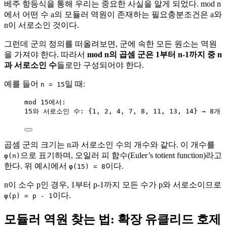
베주 항등식을 통해 우리는 중요한 사실을 알게 되었다. mod n
에서 어떤 수 a의 모듈러 역원이 존재하는 필요충분조건은 a와
n이 서로소인 것이다.
그런데 군의 정의를 떠올려보면, 군에 속한 모든 원소는 역원
을 가져야 한다. 따라서
mod n의 곱셈 군은 1부터 n-1까지 중 n
과 서로소인 수
들로만 구성되어야 한다.
예를 들어
일 때:
n = 15
mod 15에서:
15와 서로소인 수: {1, 2, 4, 7, 8, 11, 13, 14} → 8개
곱셈 군의 크기는 n과 서로소인 수의 개수와 같다. 이 개수를
으로 표기하며, 오일러 피 함수(Euler’s totient function)라고
φ(n)
한다. 위 예시에서
이다.
φ(15) = 8
n이 소수 p인 경우, 1부터 p-1까지 모든 수가 p와 서로소이므로
이다.
φ(p) = p - 1
모듈러 역원 찾는 법: 확장 유클리드 호제