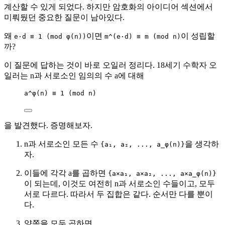
계산할 수 있게 되었다. 하지만 암호화의 아이디어 섹션에서
미뤄뒀던 중요한 질문이 남아있다.
왜
이면
이 성립할
e·d ≡ 1 (mod φ(n))
m^(e·d) ≡ m (mod n)
까?
이 질문에 답하는 것이 바로 오일러 정리다. 18세기 수학자 오
일러는 n과 서로소인 임의의 수 a에 대해
a^φ(n) ≡ 1 (mod n)
을 발견했다. 증명해보자.
n과 서로소인 모든 수
을 생각하
{a₁, a₂, ..., a_φ(n)}
자.
이들에 각각 a를 곱하면
{a×a₁, a×a₂, ..., a×a_φ(n)}
이 되는데, 이것도 여전히 n과 서로소인 수들이고, 모두
서로 다르다. 따라서 두 집합은 같다. 순서만 다를 뿐이
다.
양쪽을 모두 곱하면