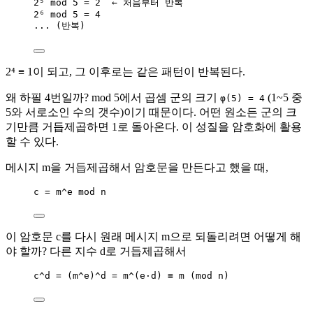
2⁵ mod 5 = 2  ← 처음부터 반복
2⁶ mod 5 = 4
... (반복)
2⁴ ≡ 1이 되고, 그 이후로는 같은 패턴이 반복된다.
왜 하필 4번일까? mod 5에서 곱셈 군의 크기
(1~5 중
φ(5) = 4
5와 서로소인 수의 갯수)이기 때문이다. 어떤 원소든 군의 크
기만큼 거듭제곱하면 1로 돌아온다. 이 성질을 암호화에 활용
할 수 있다.
메시지 m을 거듭제곱해서 암호문을 만든다고 했을 때,
c = m^e mod n
이 암호문 c를 다시 원래 메시지 m으로 되돌리려면 어떻게 해
야 할까? 다른 지수 d로 거듭제곱해서
c^d = (m^e)^d = m^(e·d) ≡ m (mod n)