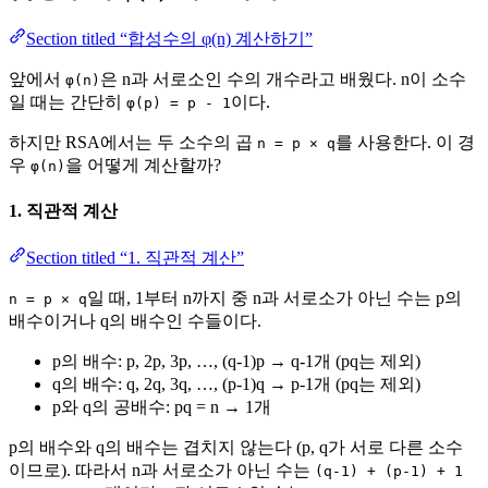
Section titled “합성수의 φ(n) 계산하기”
앞에서
은 n과 서로소인 수의 개수라고 배웠다. n이 소수
φ(n)
일 때는 간단히
이다.
φ(p) = p - 1
하지만 RSA에서는 두 소수의 곱
를 사용한다. 이 경
n = p × q
우
을 어떻게 계산할까?
φ(n)
1. 직관적 계산
Section titled “1. 직관적 계산”
일 때, 1부터 n까지 중 n과 서로소가 아닌 수는 p의
n = p × q
배수이거나 q의 배수인 수들이다.
p의 배수: p, 2p, 3p, …, (q-1)p → q-1개 (pq는 제외)
q의 배수: q, 2q, 3q, …, (p-1)q → p-1개 (pq는 제외)
p와 q의 공배수: pq = n → 1개
p의 배수와 q의 배수는 겹치지 않는다 (p, q가 서로 다른 소수
이므로). 따라서 n과 서로소가 아닌 수는
(q-1) + (p-1) + 1