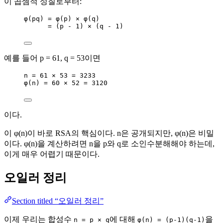
이 곱셈적 성질로부터:
φ(pq) = φ(p) × φ(q)
= (p - 1) × (q - 1)
예를 들어 p = 61, q = 53이면
n = 61 × 53 = 3233
φ(n) = 60 × 52 = 3120
이다.
이 φ(n)이 바로 RSA의 핵심이다. n은 공개되지만, φ(n)은 비밀
이다. φ(n)을 계산하려면 n을 p와 q로 소인수분해해야 하는데,
이게 매우 어렵기 때문이다.
오일러 정리
Section titled “오일러 정리”
이제 우리는 합성수
에 대해
을
n = p × q
φ(n) = (p-1)(q-1)