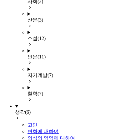
사회
(2)
산문
(3)
소설
(12)
인문
(11)
자기계발
(7)
철학
(7)
생각
(6)
고민
변화에 대하여
의식의 영역에 대하여