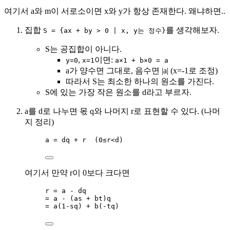
여기서 a와 m이 서로소이면 x와 y가 항상 존재한다. 왜냐하면..
집합
를 생각해보자.
S = {ax + by > 0 | x, y는 정수}
S는 공집합이 아니다.
,
이면:
y=0
x=1
a×1 + b×0 = a
a가 양수면 그대로, 음수면 |a| (x=-1로 조정)
따라서 S는 최소한 하나의 원소를 가진다.
S에 있는 가장 작은 원소를 d라고 부르자.
a를 d로 나누면 몫 q와 나머지 r로 표현할 수 있다. (나머
지 정리)
a = dq + r  (0≤r<d)
여기서 만약 r이 0보다 크다면
r = a - dq
= a - (as + bt)q
= a(1-sq) + b(-tq)