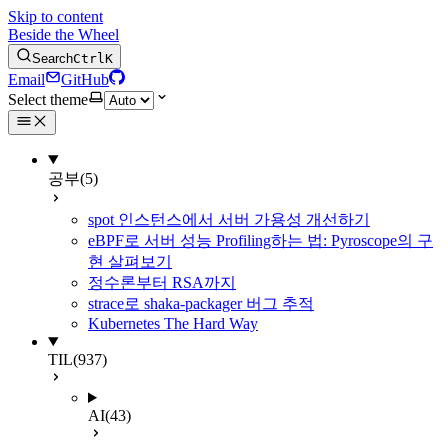
Skip to content
Beside the Wheel
Search
Ctrl
K
Email
GitHub
Select theme
공부
(5)
spot 인스턴스에서 서버 가용성 개선하기
eBPF로 서버 성능 Profiling하는 법: Pyroscope의 구
현 살펴보기
정수론부터 RSA까지
strace로 shaka-packager 버그 추적
Kubernetes The Hard Way
TIL
(937)
AI
(43)