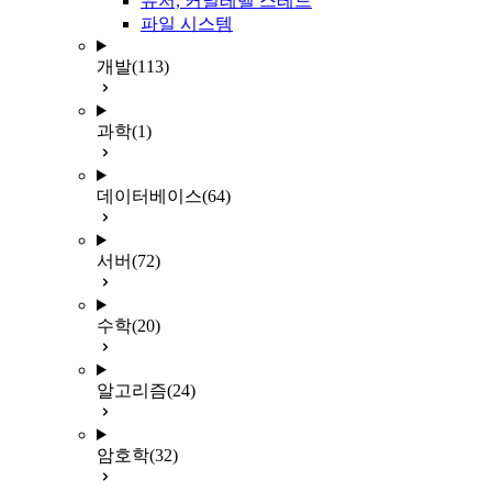
유저, 커널레벨 스레드
파일 시스템
개발
(113)
과학
(1)
데이터베이스
(64)
서버
(72)
수학
(20)
알고리즘
(24)
암호학
(32)