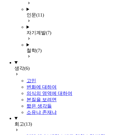
인문
(11)
자기계발
(7)
철학
(7)
생각
(6)
고민
변화에 대하여
의식의 영역에 대하여
본질을 보려면
짧은 생각들
소유냐 존재냐
회고
(13)