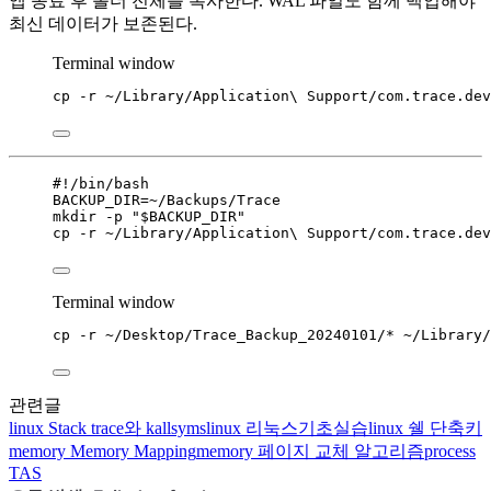
앱 종료 후 폴더 전체를 복사한다. WAL 파일도 함께 백업해야
최신 데이터가 보존된다.
Terminal window
cp
-r
~/Library/Application
\ 
Support/com.trace.dev
#!/bin/bash
BACKUP_DIR
=
~/Backups/Trace
mkdir
-p
"
$BACKUP_DIR
"
cp
-r
~/Library/Application
\ 
Support/com.trace.dev
Terminal window
cp
-r
~/Desktop/Trace_Backup_20240101/
*
~/Library/
관련글
linux
Stack trace와 kallsyms
linux
리눅스기초실습
linux
쉘 단축키
memory
Memory Mapping
memory
페이지 교체 알고리즘
process
TAS