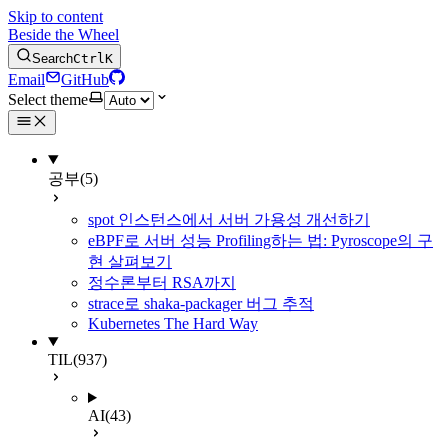
Skip to content
Beside the Wheel
Search
Ctrl
K
Email
GitHub
Select theme
공부
(5)
spot 인스턴스에서 서버 가용성 개선하기
eBPF로 서버 성능 Profiling하는 법: Pyroscope의 구
현 살펴보기
정수론부터 RSA까지
strace로 shaka-packager 버그 추적
Kubernetes The Hard Way
TIL
(937)
AI
(43)