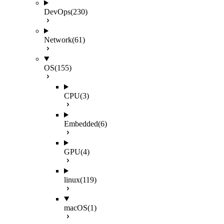
DevOps
(230)
Network
(61)
OS
(155)
CPU
(3)
Embedded
(6)
GPU
(4)
linux
(119)
macOS
(1)