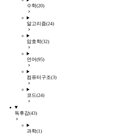
수학
(20)
알고리즘
(24)
암호학
(32)
언어
(95)
컴퓨터구조
(3)
코드
(24)
독후감
(43)
과학
(1)