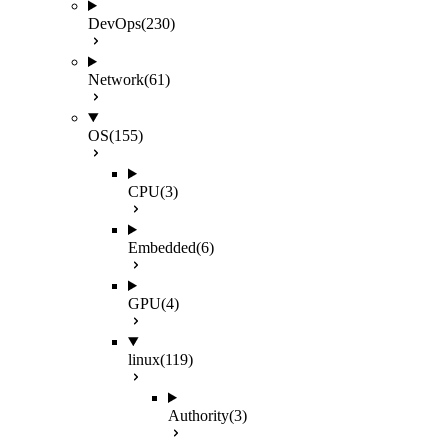
DevOps
(230)
Network
(61)
OS
(155)
CPU
(3)
Embedded
(6)
GPU
(4)
linux
(119)
Authority
(3)