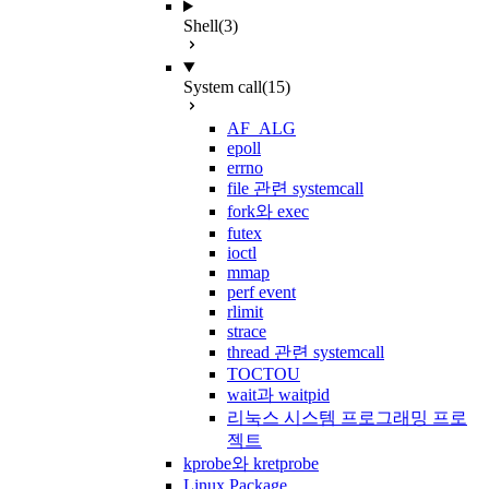
Shell
(3)
System call
(15)
AF_ALG
epoll
errno
file 관련 systemcall
fork와 exec
futex
ioctl
mmap
perf event
rlimit
strace
thread 관련 systemcall
TOCTOU
wait과 waitpid
리눅스 시스템 프로그래밍 프로
젝트
kprobe와 kretprobe
Linux Package