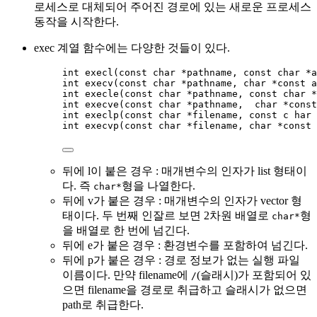
로세스로 대체되어 주어진 경로에 있는 새로운 프로세스
동작을 시작한다.
exec 계열 함수에는 다양한 것들이 있다.
int
execl
(
const
char
*
pathname
, 
const
char
*
a
int
execv
(
const
char
*
pathname
, 
char
*
const
a
int
execle
(
const
char
*
pathname
, 
const
char
*
int
execve
(
const
char
*
pathname
,  
char
*
const
int
execlp
(
const
char
*
filename
, 
const
 c har 
int
execvp
(
const
char
*
filename
, 
char
*
const
뒤에 l이 붙은 경우 : 매개변수의 인자가 list 형태이
다. 즉
형을 나열한다.
char*
뒤에 v가 붙은 경우 : 매개변수의 인자가 vector 형
태이다. 두 번째 인잘르 보면 2차원 배열로
형
char*
을 배열로 한 번에 넘긴다.
뒤에 e가 붙은 경우 : 환경변수를 포함하여 넘긴다.
뒤에 p가 붙은 경우 : 경로 정보가 없는 실행 파일
이름이다. 만약 filename에
(슬래시)가 포함되어 있
/
으면 filename을 경로로 취급하고 슬래시가 없으면
path로 취급한다.