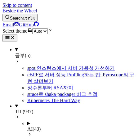
Skip to content
Beside the Wheel
Search
Ctrl
K
Email
GitHub
Select theme
공부
(5)
spot 인스턴스에서 서버 가용성 개선하기
eBPF로 서버 성능 Profiling하는 법: Pyroscope의 구
현 살펴보기
정수론부터 RSA까지
strace로 shaka-packager 버그 추적
Kubernetes The Hard Way
TIL
(937)
AI
(43)