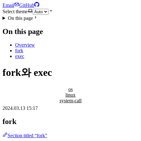
Email
GitHub
Select theme
On this page
On this page
Overview
fork
exec
fork와 exec
os
linux
system-call
2024.03.13 15:17
fork
Section titled “fork”