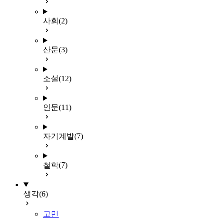
사회
(2)
산문
(3)
소설
(12)
인문
(11)
자기계발
(7)
철학
(7)
생각
(6)
고민