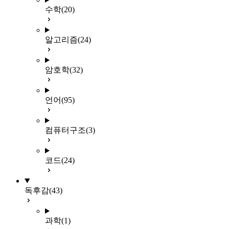
수학
(20)
알고리즘
(24)
암호학
(32)
언어
(95)
컴퓨터구조
(3)
코드
(24)
독후감
(43)
과학
(1)