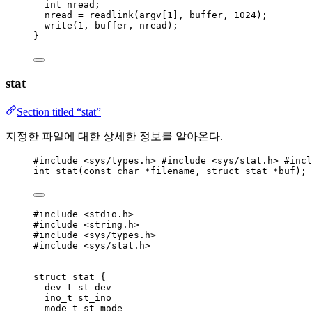
int
 nread;
nread 
=
readlink(
argv
[
1
], buffer, 
1024
)
;
write(
1
, buffer, nread)
;
}
stat
Section titled “stat”
지정한 파일에 대한 상세한 정보를 알아온다.
#include
<
sys/types.h
>
 #include 
<
sys/stat.h
>
 #incl
int
stat
(
const
char
*
filename
, 
struct
 stat 
*
buf
); 
#include
<
stdio.h
>
#include
<
string.h
>
#include
<
sys/types.h
>
#include
<
sys/stat.h
>
struct
 stat {
dev_t
 st_dev
ino_t
 st_ino
mode_t
 st_mode