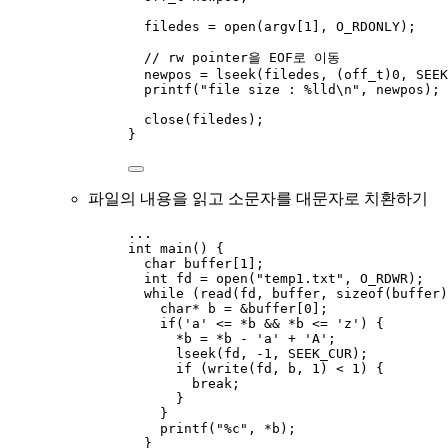
filedes 
=
open(
argv
[
1
], O_RDONLY)
;
// rw pointer을 EOF로 이동
newpos 
=
lseek(filedes, (
off_t
)
0
, SEEK
printf(
"
file size : 
%lld
\n
"
, newpos)
;
close(filedes)
;
}
파일의 내용을 읽고 소문자를 대문자로 치환하기
...
int
main
() {
char
buffer
[
1
];
int
 fd 
=
open(
"
temp1.txt
"
, O_RDWR)
;
while
 (
read(fd, buffer, 
sizeof
(buffer)
char
*
 b 
=
&
buffer
[
0
];
if
(
'
a
'
<=
*
b 
&&
*
b 
<=
'
z
'
) {
*
b 
=
*
b 
-
'
a
'
+
'
A
'
;
lseek(fd, 
-
1
, SEEK_CUR)
;
if
 (
write(fd, b, 
1
)
<
1
) {
break
;
}
}
printf(
"
%c
"
, 
*
b)
;
}