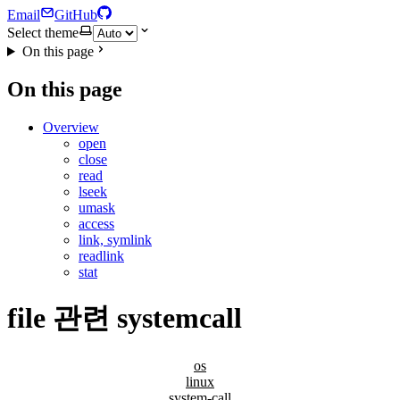
Email
GitHub
Select theme
On this page
On this page
Overview
open
close
read
lseek
umask
access
link, symlink
readlink
stat
file 관련 systemcall
os
linux
system-call