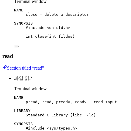
Terminal window
NAME
close
–
delete
a
descriptor
SYNOPSIS
#include <unistd.h>
int
close
(
int
fildes
);
read
Section titled “read”
파일 읽기
Terminal window
NAME
pread,
read,
preadv,
readv
–
read
input
LIBRARY
Standard
C Library
 (libc, 
-lc
)
SYNOPSIS
#include <sys/types.h>