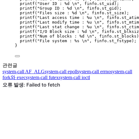
printf(
"
User ID : 
%d
\n
"
, 
finfo
.
st_uid
)
;
printf(
"
Group ID : 
%d
\n
"
, 
finfo
.
st_gid
)
;
printf(
"
Files size : 
%d
\n
"
, 
finfo
.
st_size
)
;
printf(
"
Last access time : 
%u
\n
"
, 
finfo
.
st_atim
printf(
"
Last modify time : 
%u
\n
"
, 
finfo
.
st_mtim
printf(
"
Last stat change : 
%u
\n
"
, 
finfo
.
st_ctim
printf(
"
I/O Block size : 
%d
\n
"
, 
finfo
.
st_blksiz
printf(
"
Num of blocks : 
%d
\n
"
, 
finfo
.
st_blocks
)
printf(
"
File system : 
%s
\n
"
, 
finfo
.
st_fstype
)
;
}
관련글
system-call
AF_ALG
system-call
epoll
system-call
errno
system-call
fork와 exec
system-call
futex
system-call
ioctl