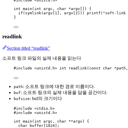
#include
<
unistd.h
>
int
main
(
int
argc
, 
char
*
argv
[]
) {
if
(
symlink(
argv
[
1
], 
argv
[
2
])
) 
printf(
"
soft-link 
}
readlink
Section titled “readlink”
소프트 링크 파일의 실제 내용을 읽는다
#include
<
unistd.h
>
 int readlink(const char *path,
: 소프트 링크에 대한 경로 이름이다.
path
: 소프트 링크의 실제 내용을 담을 공간이다.
buf
: buf의 크기이다
bufsize
#include
<
stdio.h
>
#include
<
unistd.h
>
int
main
(
int
argc
, 
char
**
argv
) {
char
buffer
[
1024
];