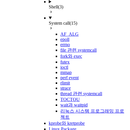
Shell
(3)
System call
(15)
AF_ALG
epoll
errno
file 관련 systemcall
fork와 exec
futex
ioctl
mmap
perf event
rlimit
strace
thread 관련 systemcall
TOCTOU
wait과 waitpid
리눅스 시스템 프로그래밍 프로
젝트
kprobe와 kretprobe
Linux Package