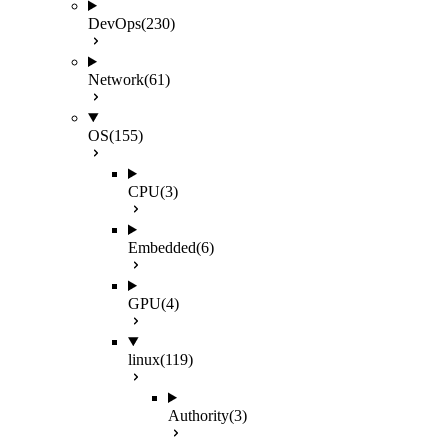
DevOps
(230)
Network
(61)
OS
(155)
CPU
(3)
Embedded
(6)
GPU
(4)
linux
(119)
Authority
(3)