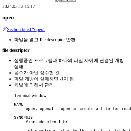
2024.03.13 15:17
open
Section titled “open”
파일을 열고 file descriptor 반환
file descriptor
실행중인 프로그램과 하나의 파일 사이에 연결된 개방
상태
음수가 아닌 정수형 값
파일 개방이 실패하면 -1이 됨
커널에 의해서 관리
Terminal window
NAME
open,
openat
–
open
or
create
a
file
for
read
SYNOPSIS
#include <fcntl.h>
int
open
(
const
char
*
path,
int
oflag,
 [mode_t