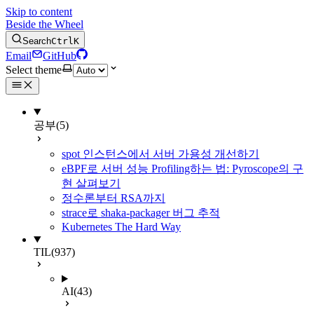
Skip to content
Beside the Wheel
Search
Ctrl
K
Email
GitHub
Select theme
공부
(5)
spot 인스턴스에서 서버 가용성 개선하기
eBPF로 서버 성능 Profiling하는 법: Pyroscope의 구
현 살펴보기
정수론부터 RSA까지
strace로 shaka-packager 버그 추적
Kubernetes The Hard Way
TIL
(937)
AI
(43)