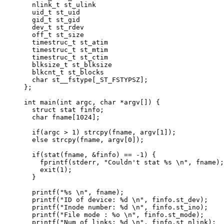
nlink_t
 st_ulink
uid_t
 st_uid
gid_t
 st_gid
dev_t
 st_rdev
off_t
 st_size
timestruc_t
 st_atim
timestruc_t
 st_mtim
timestruc_t
 st_ctim
blksize_t
 st_blksize
blkcnt_t
 st_blocks
char
st__fstype
[_ST_FSTYPSZ];
};
int
main
(
int
argc
, 
char
*
argv
[]
) {
struct
 stat finfo;
char
fname
[
1024
];
if
(argc 
>
1
) 
strcpy(fname, 
argv
[
1
])
;
else
strcpy(fname, 
argv
[
0
])
;
if
(
stat(fname, 
&
finfo)
==
-
1
) {
fprintf(stderr, 
"
Couldn't stat 
%s
\n
"
, fname)
;
exit(
1
)
;
}
printf(
"
%s
\n
"
, fname)
;
printf(
"
ID of device: 
%d
\n
"
, 
finfo
.
st_dev
)
;
printf(
"
Inode number: 
%d
\n
"
, 
finfo
.
st_ino
)
;
printf(
"
File mode : 
%o
\n
"
, 
finfo
.
st_mode
)
;
printf(
"
Num of links: 
%d
\n
"
, 
finfo
.
st_nlink
)
;