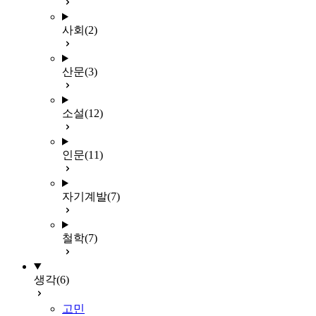
사회
(2)
산문
(3)
소설
(12)
인문
(11)
자기계발
(7)
철학
(7)
생각
(6)
고민