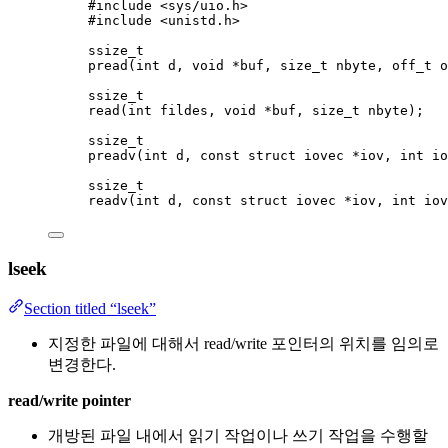
#include <sys/uio.h>
#include <unistd.h>
ssize_t
pread(int
d,
void
*
buf,
size_t
nbyte,
off_t
o
ssize_t
read
(
int
fildes,
void
*
buf,
size_t
nbyte
);
ssize_t
preadv(int
d,
const
struct
iovec
*
iov,
int
io
ssize_t
readv(int
d,
const
struct
iovec
*
iov,
int
iov
lseek
Section titled “lseek”
지정한 파일에 대해서 read/write 포인터의 위치를 임의로
변경한다.
read/write pointer
개방된 파일 내에서 읽기 작업이나 쓰기 작업을 수행할