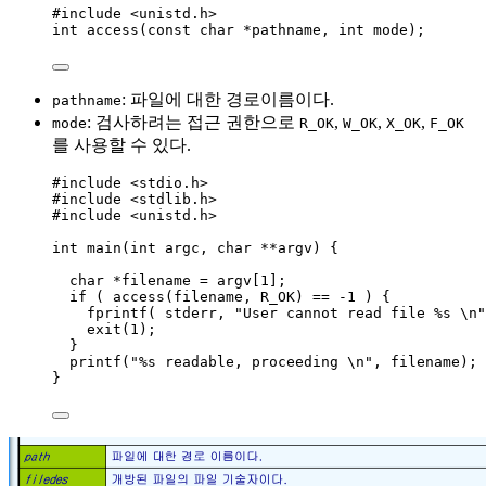
#include
<
unistd.h
>
int
access
(
const
char
*
pathname
, 
int
mode
);
: 파일에 대한 경로이름이다.
pathname
: 검사하려는 접근 권한으로
,
,
,
mode
R_OK
W_OK
X_OK
F_OK
를 사용할 수 있다.
#include
<
stdio.h
>
#include
<
stdlib.h
>
#include
<
unistd.h
>
int
main
(
int
argc
, 
char
**
argv
) {
char
*
filename 
=
argv
[
1
];
if
 ( 
access(filename, R_OK)
==
-
1
 ) {
fprintf( stderr, 
"
User cannot read file 
%s
\n
"
exit(
1
)
;
}
printf(
"
%s
 readable, proceeding 
\n
"
, filename)
;
}