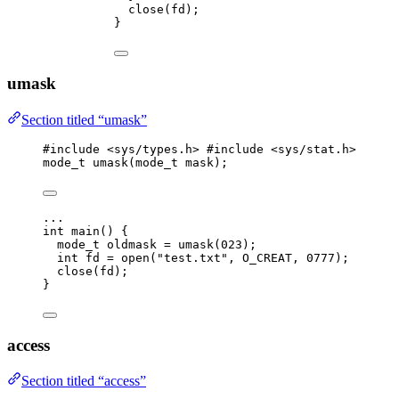
close(fd)
;
}
umask
Section titled “umask”
#include
<
sys/types.h
>
 #include 
<
sys/stat.h
>
mode_t
umask
(
mode_t
mask
);
...
int
main
() {
mode_t
 oldmask 
=
umask(
0
23
)
;
int
 fd 
=
open(
"
test.txt
"
, O_CREAT, 
0
777
)
;
close(fd)
;
}
access
Section titled “access”