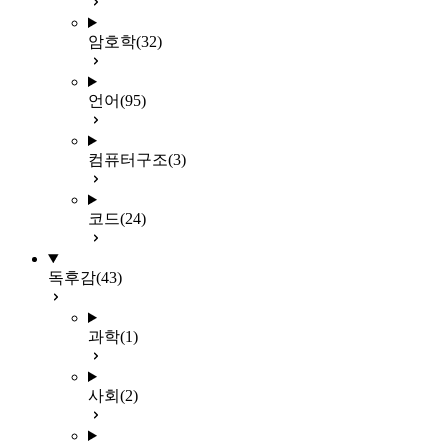
암호학
(32)
언어
(95)
컴퓨터구조
(3)
코드
(24)
독후감
(43)
과학
(1)
사회
(2)