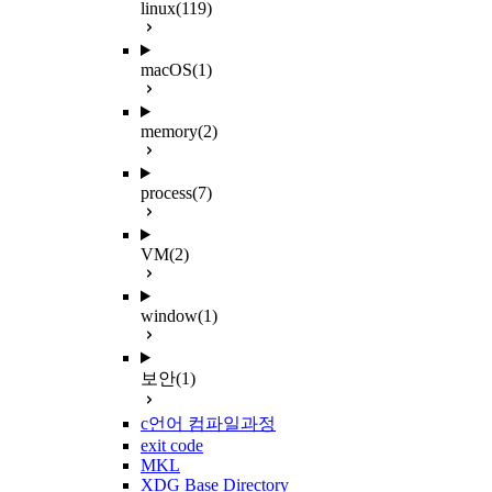
linux
(119)
macOS
(1)
memory
(2)
process
(7)
VM
(2)
window
(1)
보안
(1)
c언어 컴파일과정
exit code
MKL
XDG Base Directory