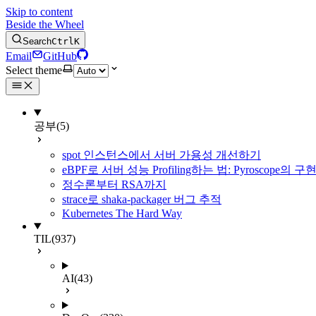
Skip to content
Beside the Wheel
Search
Ctrl
K
Email
GitHub
Select theme
공부
(5)
spot 인스턴스에서 서버 가용성 개선하기
eBPF로 서버 성능 Profiling하는 법: Pyroscope의
정수론부터 RSA까지
strace로 shaka-packager 버그 추적
Kubernetes The Hard Way
TIL
(937)
AI
(43)