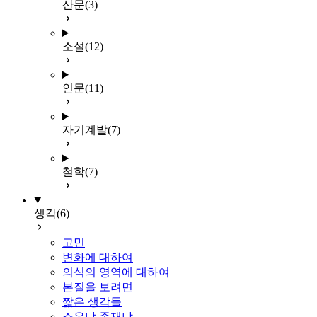
산문
(3)
소설
(12)
인문
(11)
자기계발
(7)
철학
(7)
생각
(6)
고민
변화에 대하여
의식의 영역에 대하여
본질을 보려면
짧은 생각들
소유냐 존재냐