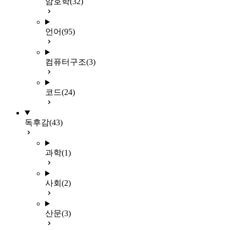
암호학
(32)
언어
(95)
컴퓨터구조
(3)
코드
(24)
독후감
(43)
과학
(1)
사회
(2)
산문
(3)