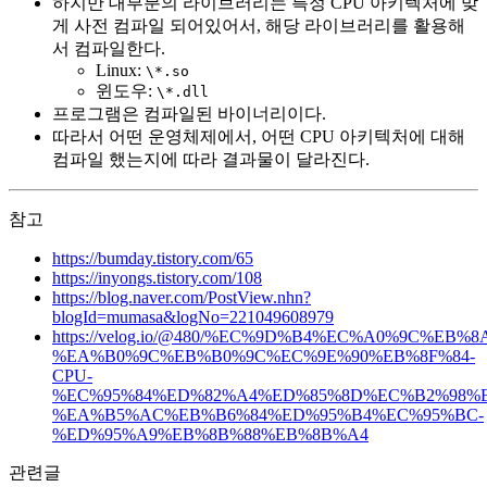
하지만 대부분의 라이브러리는 특정 CPU 아키텍처에 맞
게 사전 컴파일 되어있어서, 해당 라이브러리를 활용해
서 컴파일한다.
Linux:
\*.so
윈도우:
\*.dll
프로그램은 컴파일된 바이너리이다.
따라서 어떤 운영체제에서, 어떤 CPU 아키텍처에 대해
컴파일 했는지에 따라 결과물이 달라진다.
참고
https://bumday.tistory.com/65
https://inyongs.tistory.com/108
https://blog.naver.com/PostView.nhn?
blogId=mumasa&logNo=221049608979
https://velog.io/@480/%EC%9D%B4%EC%A0%9C%EB%8
%EA%B0%9C%EB%B0%9C%EC%9E%90%EB%8F%84-
CPU-
%EC%95%84%ED%82%A4%ED%85%8D%EC%B2%98%
%EA%B5%AC%EB%B6%84%ED%95%B4%EC%95%BC-
%ED%95%A9%EB%8B%88%EB%8B%A4
관련글