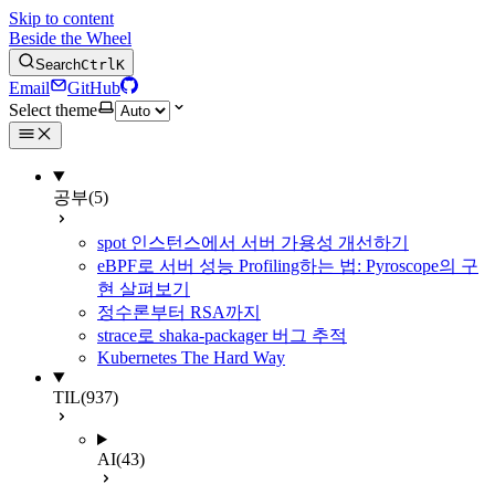
Skip to content
Beside the Wheel
Search
Ctrl
K
Email
GitHub
Select theme
공부
(5)
spot 인스턴스에서 서버 가용성 개선하기
eBPF로 서버 성능 Profiling하는 법: Pyroscope의 구
현 살펴보기
정수론부터 RSA까지
strace로 shaka-packager 버그 추적
Kubernetes The Hard Way
TIL
(937)
AI
(43)