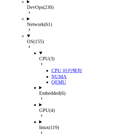
DevOps
(230)
Network
(61)
OS
(155)
CPU
(3)
CPU 아키텍처
NUMA
QEMU
Embedded
(6)
GPU
(4)
linux
(119)