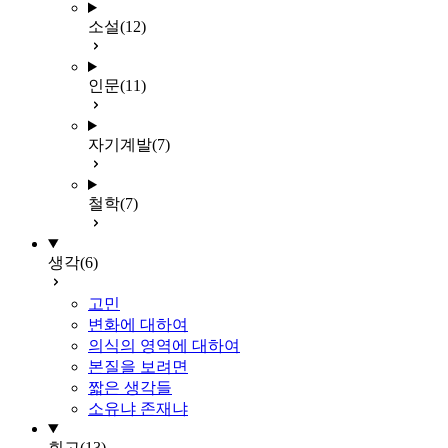
소설
(12)
인문
(11)
자기계발
(7)
철학
(7)
생각
(6)
고민
변화에 대하여
의식의 영역에 대하여
본질을 보려면
짧은 생각들
소유냐 존재냐
회고
(13)