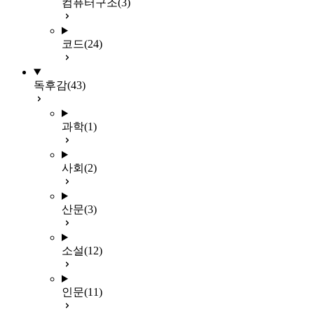
컴퓨터구조
(3)
코드
(24)
독후감
(43)
과학
(1)
사회
(2)
산문
(3)
소설
(12)
인문
(11)