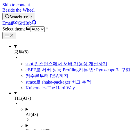
Skip to content
Beside the Wheel
Search
Ctrl
K
Email
GitHub
Select theme
공부
(5)
spot 인스턴스에서 서버 가용성 개선하기
eBPF로 서버 성능 Profiling하는 법: Pyroscope의
정수론부터 RSA까지
strace로 shaka-packager 버그 추적
Kubernetes The Hard Way
TIL
(937)
AI
(43)