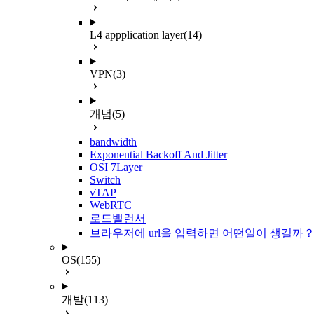
L4 appplication layer
(14)
VPN
(3)
개념
(5)
bandwidth
Exponential Backoff And Jitter
OSI 7Layer
Switch
vTAP
WebRTC
로드밸런서
브라우저에 url을 입력하면 어떤일이 생길까
OS
(155)
개발
(113)