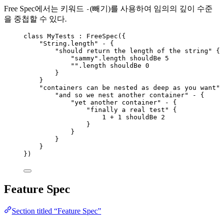
Free Spec에서는 키워드
(빼기)를 사용하여 임의의 깊이 수준
-
을 중첩할 수 있다.
class
 MyTests : FreeSpec({
"String.length"
-
 {
"should return the length of the string"
 {
"sammy"
.length shouldBe 
5
""
.length shouldBe 
0
}
}
"containers can be nested as deep as you want"
"and so we nest another container"
-
 {
"yet another container"
-
 {
"finally a real test"
 {
1
+
1
 shouldBe 
2
}
}
}
}
})
Feature Spec
Section titled “Feature Spec”