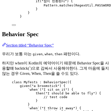
it
(
"참이 반환된다"
) {
Pattern.
matches
(RegexUtil.PASSWORD
}
}
}
Behavior Spec
Section titled “Behavior Spec”
우리가 보통 아는
,
,
패턴이다.
given
when
then
하지만 when이 Kotlin의 예약어이기 때문에 Behavior Spec을 사
용할떄 backtick(`)으로 감싸서 사용해야한다. 그게 마음에 들지
않는 경우 Given, When, Then을 쓸 수도 있다.
class
 MyTests : BehaviorSpec({
given
(
"a broomstick"
) {
`when`
(
"I sit on it"
) {
then
(
"I should be able to fly"
) {
// test code
}
}
`when`
(
"I throw it away"
) {