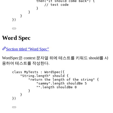
then
(
"it should come back"
) {
// test code
}
}
}
})
Word Spec
Section titled “Word Spec”
WordSpec은 context 문자열 뒤에 테스트를 키워드 should를 사
용하여 테스트를 작성한다.
class
 MyTests : WordSpec({
"String.length"
should
 {
"return the length of the string"
 {
"sammy"
.length shouldBe 
5
""
.length shouldBe 
0
}
}
})