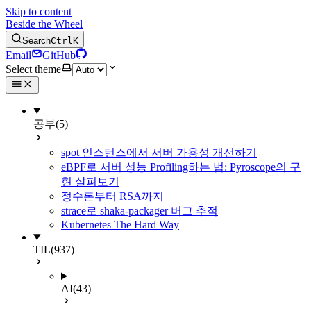
Skip to content
Beside the Wheel
Search
Ctrl
K
Email
GitHub
Select theme
공부
(5)
spot 인스턴스에서 서버 가용성 개선하기
eBPF로 서버 성능 Profiling하는 법: Pyroscope의 구
현 살펴보기
정수론부터 RSA까지
strace로 shaka-packager 버그 추적
Kubernetes The Hard Way
TIL
(937)
AI
(43)