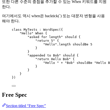
또한 다른 수준의 중첩을 추가할 수 있는 When 키워드를 지원
한다.
여기에서도 역시 when은 backtick(`) 또는 대문자 변형을 사용
해야 한다.
class
 MyTests : WordSpec({
"Hello"
When
 {
"asked for length"
should
 {
"return 5"
 {
"Hello"
.length shouldBe 
5
}
}
"appended to Bob"
should
 {
"return Hello Bob"
 {
"Hello "
+
"Bob"
 shouldBe 
"Hello B
}
}
}
})
Free Spec
Section titled “Free Spec”