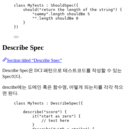
class
 MyTests : ShouldSpec({
should
(
"return the length of the string"
) {
"sammy"
.length shouldBe 
5
""
.length shouldBe 
0
}
})
Describe Spec
Section titled “Describe Spec”
Describe Spec은 DCI 패턴으로 테스트코드를 작성할 수 있는
Spec이다.
describe에는 도메인 혹은 함수명, 어떻게 되는지를 각각 적으
면 된다.
class
 MyTests : DescribeSpec({
describe
(
"score"
) {
it
(
"start as zero"
) {
// test here
}