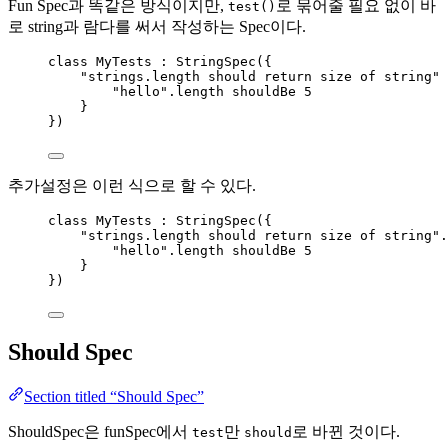
Fun Spec과 똑같은 방식이지만,
로 묶어줄 필요 없이 바
test()
로 string과 람다를 써서 작성하는 Spec이다.
class
 MyTests : StringSpec({
"strings.length should return size of string"
 
"hello"
.length shouldBe 
5
}
})
추가설정은 이런 식으로 할 수 있다.
class
 MyTests : StringSpec({
"strings.length should return size of string"
.
"hello"
.length shouldBe 
5
}
})
Should Spec
Section titled “Should Spec”
ShouldSpec은 funSpec에서
만
로 바뀐 것이다.
test
should