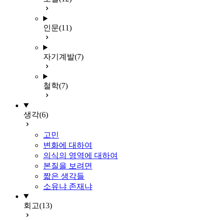
인문
(11)
자기계발
(7)
철학
(7)
생각
(6)
고민
변화에 대하여
의식의 영역에 대하여
본질을 보려면
짧은 생각들
소유냐 존재냐
회고
(13)