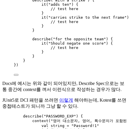
describe
(
"with a strike"
) {
it
(
"adds ten"
) {
// test here
}
it
(
"carries strike to the next frame"
)
// test here
}
}
describe
(
"for the opposite team"
) {
it
(
"Should negate one score"
) {
// test here
}
}
}
})
Docs에 예시는 위와 같이 되어있지만, Describe Spec으로는 보
통 중간에 context를 껴서 이런식으로 작성하는 경우가 많다.
JUnit5로 DCI 패턴을 쓰려면
이렇게
해야하는데, Kotest를 쓰면
중첩테스트가 되니까 그냥 할 수 있다.
describe
(
"PASSWORD_EXP"
) {
context
(
"영어 대소문자, 영어, 특수문자가 포함된 
val
 string 
=
"Password!1"