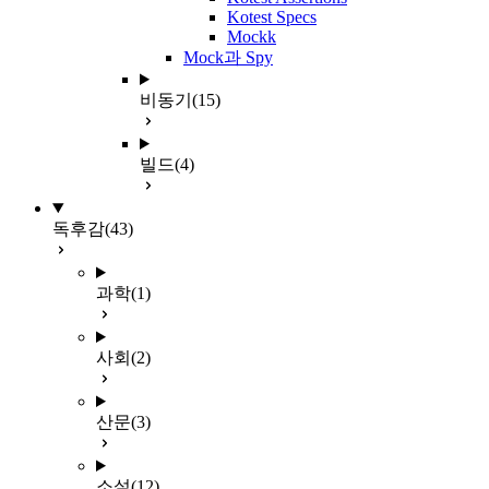
Kotest Specs
Mockk
Mock과 Spy
비동기
(15)
빌드
(4)
독후감
(43)
과학
(1)
사회
(2)
산문
(3)
소설
(12)