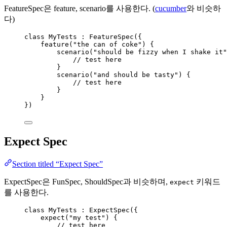
FeatureSpec은 feature, scenario를 사용한다. (
cucumber
와 비슷하
다)
class
 MyTests : FeatureSpec({
feature
(
"the can of coke"
) {
scenario
(
"should be fizzy when I shake it"
// test here
}
scenario
(
"and should be tasty"
) {
// test here
}
}
})
Expect Spec
Section titled “Expect Spec”
ExpectSpec은 FunSpec, ShouldSpec과 비슷하며,
키워드
expect
를 사용한다.
class
 MyTests : ExpectSpec({
expect
(
"my test"
) {
// test here