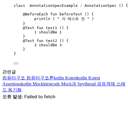
class
  AnnotationSpecExample : AnnotationSpec () {
@BeforeEach 
fun
beforeTest
 () {
println
 ( 
" 각 테스트 전 "
 )
}
@Test 
fun
test1
 () {
1
 shouldBe 
1
}
@Test 
fun
test2
 () {
3
 shouldBe 
3
}
}
관련글
컴퓨터구조
컴퓨터구조론
kotlin
Kotest
kotlin
Kotest
Assertions
kotlin
Mockk
testcode
Mock과 Spy
thread
공유객체 스레
드 동기화