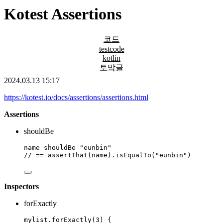
Kotest Assertions
코드
testcode
kotlin
토막글
2024.03.13 15:17
https://kotest.io/docs/assertions/assertions.html
Assertions
shouldBe
name shouldBe 
"eunbin"
// == assertThat(name).isEqualTo("eunbin")
Inspectors
forExactly
mylist.
forExactly
(
3
) {