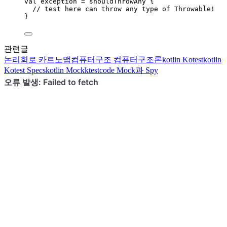
val
 exception 
=
shouldThrowAny
 {
// test here can throw any type of Throwable!
}
관련글
논리회로
카르노맵
컴퓨터구조
컴퓨터구조론
kotlin
Kotest
kotlin
Kotest Specs
kotlin
Mockk
testcode
Mock과 Spy