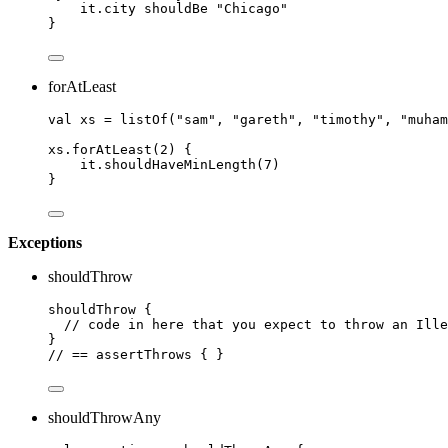
it.city shouldBe 
"Chicago"
}
forAtLeast
val
 xs 
=
listOf
(
"sam"
, 
"gareth"
, 
"timothy"
, 
"muham
xs.
forAtLeast
(
2
) {
it.
shouldHaveMinLength
(
7
)
}
Exceptions
shouldThrow
shouldThrow
 {
// code in here that you expect to throw an Ille
}
// == assertThrows { }
shouldThrowAny