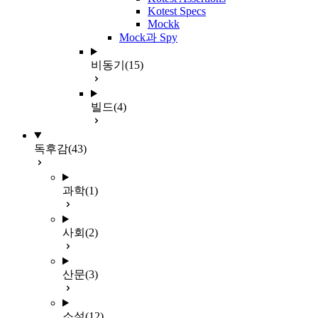
Kotest Specs
Mockk
Mock과 Spy
비동기
(15)
빌드
(4)
독후감
(43)
과학
(1)
사회
(2)
산문
(3)
소설
(12)