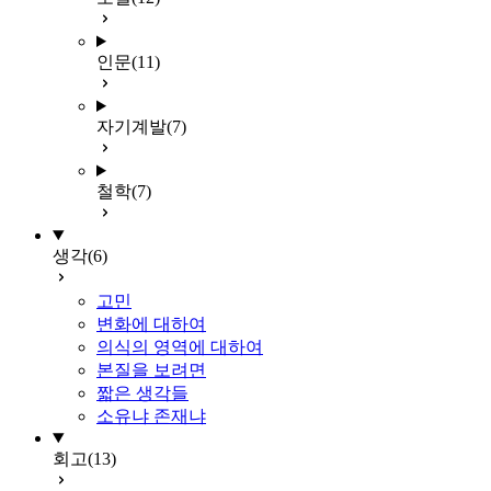
인문
(11)
자기계발
(7)
철학
(7)
생각
(6)
고민
변화에 대하여
의식의 영역에 대하여
본질을 보려면
짧은 생각들
소유냐 존재냐
회고
(13)