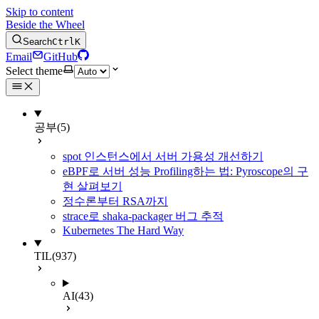
Skip to content
Beside the Wheel
Search
Ctrl
K
Email
GitHub
Select theme
공부
(5)
spot 인스턴스에서 서버 가용성 개선하기
eBPF로 서버 성능 Profiling하는 법: Pyroscope의 구
현 살펴보기
정수론부터 RSA까지
strace로 shaka-packager 버그 추적
Kubernetes The Hard Way
TIL
(937)
AI
(43)