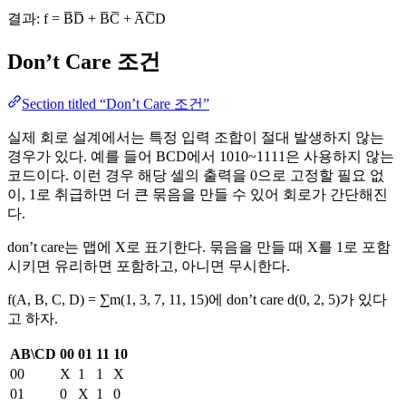
결과: f = B̅D̅ + B̅C̅ + A̅C̅D
Don’t Care 조건
Section titled “Don’t Care 조건”
실제 회로 설계에서는 특정 입력 조합이 절대 발생하지 않는
경우가 있다. 예를 들어 BCD에서 1010~1111은 사용하지 않는
코드이다. 이런 경우 해당 셀의 출력을 0으로 고정할 필요 없
이, 1로 취급하면 더 큰 묶음을 만들 수 있어 회로가 간단해진
다.
don’t care는 맵에 X로 표기한다. 묶음을 만들 때 X를 1로 포함
시키면 유리하면 포함하고, 아니면 무시한다.
f(A, B, C, D) = ∑m(1, 3, 7, 11, 15)에 don’t care d(0, 2, 5)가 있다
고 하자.
AB\CD
00
01
11
10
00
X
1
1
X
01
0
X
1
0