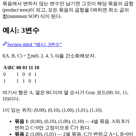
묶음에서 변하지 않는 변수만 남기면 그것이 해당 묶음의 곱항
(product term)이 되고, 모든 묶음의 곱항을 OR하면 최소 곱의
합(minimum SOP) 식이 된다.
예시: 3변수
Section titled “예시: 3변수”
f(A, B, C) = ∑m(0, 2, 4, 5, 6)을 간소화해보자.
A\BC
00
01
11
10
0
1
0
0
1
1
1
1
0
1
여기서 행은 A, 열은 BC이며 열 순서가 Gray 코드(00, 01, 11,
10)이다.
1이 있는 위치: (0,00), (0,10), (1,00), (1,01), (1,10).
묶음 1
: (0,00), (0,10), (1,00), (1,10) — 4셀 묶음. A와 B가
변하고 C=0만 고정이므로 C̅가 된다.
묶음 2
: (1,00), (1,01) — 2셀 묶음. C가 변하고 A=1, B=0이