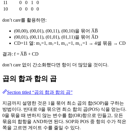
11
0
0
1
0
10
0
0
0
0
don’t care를 활용하면:
(00,00), (00,01), (00,11), (00,10)을 묶어 A̅B̅
(00,01), (00,11), (01,01), (01,11)을 묶어 A̅D
CD=11 열: m₃=1, m₇=1, m₁₅=1, m₁₁=1 → 4셀 묶음 → CD
결과: f = A̅B̅ + CD
don’t care 없이 간소화했다면 항이 더 많았을 것이다.
곱의 합과 합의 곱
Section titled “곱의 합과 합의 곱”
지금까지 설명한 것은 1을 묶어 최소 곱의 합(SOP)을 구하는
방법이다. 반대로 0을 묶으면 최소 합의 곱(POS) 식을 얻는다.
0을 묶을 때 변하지 않는 변수를 합(OR)항으로 만들고, 모든
묶음의 합항을 AND하면 된다. SOP와 POS 중 항의 수가 적은
쪽을 고르면 게이트 수를 줄일 수 있다.