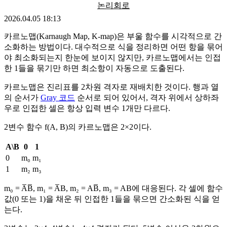
논리회로
2026.04.05 18:13
카르노맵(Karnaugh Map, K-map)은 부울 함수를 시각적으로 간
소화하는 방법이다. 대수적으로 식을 정리하면 어떤 항을 묶어
야 최소화되는지 한눈에 보이지 않지만, 카르노맵에서는 인접
한 1들을 묶기만 하면 최소항이 자동으로 도출된다.
카르노맵은 진리표를 2차원 격자로 재배치한 것이다. 행과 열
의 순서가
Gray 코드
순서로 되어 있어서, 격자 위에서 상하좌
우로 인접한 셀은 항상 입력 변수 1개만 다르다.
2변수 함수 f(A, B)의 카르노맵은 2×2이다.
A\B
0
1
0
m₀
m₁
1
m₂
m₃
m₀ = A̅B̅, m₁ = A̅B, m₂ = AB̅, m₃ = AB에 대응된다. 각 셀에 함수
값(0 또는 1)을 채운 뒤 인접한 1들을 묶으면 간소화된 식을 얻
는다.