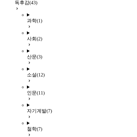
독후감
(43)
과학
(1)
사회
(2)
산문
(3)
소설
(12)
인문
(11)
자기계발
(7)
철학
(7)