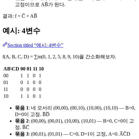
고정이므로 AB̅가 된다.
결과: f = C̅ + AB̅
예시: 4변수
Section titled “예시: 4변수”
f(A, B, C, D) = ∑m(0, 1, 2, 5, 8, 9, 10)을 간소화해보자.
AB\CD
00
01
11
10
00
1
1
0
1
01
0
1
0
0
11
0
0
0
0
10
1
1
0
1
묶음 1
: 네 모서리 (00,00), (00,10), (10,00), (10,10) — B=0,
D=0이 고정. B̅D̅
묶음 2
: (00,00), (00,01), (10,00), (10,01) — B=0, C=0이 고
정. B̅C̅
묶음 3
: (00,01), (01,01) — C=0, D=1이 고정, A=0. A̅C̅D