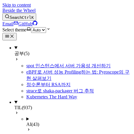
Skip to content
Beside the Wheel
Search
Ctrl
K
Email
GitHub
Select theme
공부
(5)
spot 인스턴스에서 서버 가용성 개선하기
eBPF로 서버 성능 Profiling하는 법: Pyroscope의 구
현 살펴보기
정수론부터 RSA까지
strace로 shaka-packager 버그 추적
Kubernetes The Hard Way
TIL
(937)
AI
(43)