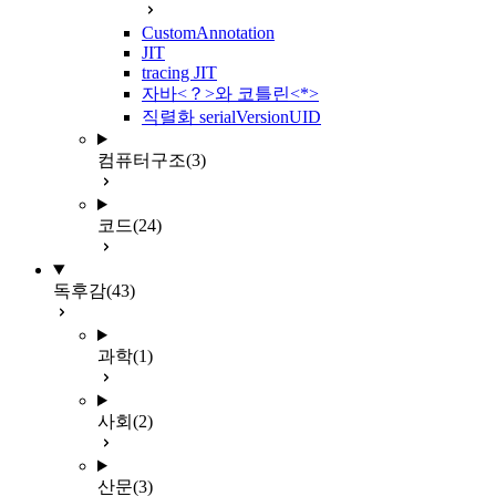
CustomAnnotation
JIT
tracing JIT
자바<？>와 코틀린<*>
직렬화 serialVersionUID
컴퓨터구조
(3)
코드
(24)
독후감
(43)
과학
(1)
사회
(2)
산문
(3)