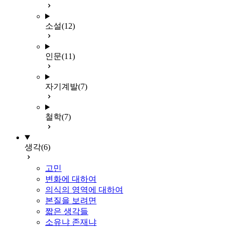
소설
(12)
인문
(11)
자기계발
(7)
철학
(7)
생각
(6)
고민
변화에 대하여
의식의 영역에 대하여
본질을 보려면
짧은 생각들
소유냐 존재냐