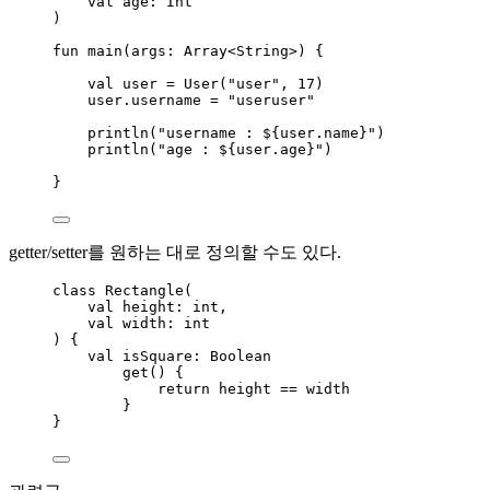
val
 age: Int
)
fun
main
(args: Array<String>) {
val
 user 
=
User
(
"user"
, 
17
)
user.username 
=
"useruser"
println
(
"username : ${user.name}"
)
println
(
"age : ${user.age}"
)
}
getter/setter를 원하는 대로 정의할 수도 있다.
class
 Rectangle(
val
 height: int,
val
 width: int
) {
val
 isSquare: Boolean
get
() {
return
 height 
==
 width
}
}