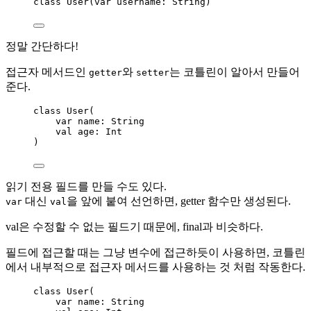
class
 User(
var
 username: String)
정말 간단하다!
접근자 메서드인
와
는 코틀린이 알아서 만들어
getter
setter
준다.
class
 User(
var
 name: String
val
 age: Int
)
읽기 전용 필드를 만들 수도 있다.
대신
을 앞에 붙여 선언하면, getter 함수만 생성된다.
var
val
val은 수정할 수 없는 필드기 때문에, final과 비슷하다.
필드에 접근할 때는 그냥 변수에 접근하듯이 사용하면, 코틀린
에서 내부적으로 접근자 메서드를 사용하는 것 처럼 작동한다.
class
 User(
var
 name: String