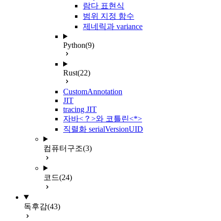
람다 표현식
범위 지정 함수
제네릭과 variance
Python
(9)
Rust
(22)
CustomAnnotation
JIT
tracing JIT
자바<？>와 코틀린<*>
직렬화 serialVersionUID
컴퓨터구조
(3)
코드
(24)
독후감
(43)