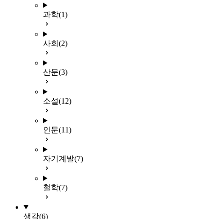
과학
(1)
사회
(2)
산문
(3)
소설
(12)
인문
(11)
자기계발
(7)
철학
(7)
생각
(6)