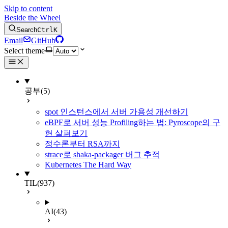
Skip to content
Beside the Wheel
Search
Ctrl
K
Email
GitHub
Select theme
공부
(5)
spot 인스턴스에서 서버 가용성 개선하기
eBPF로 서버 성능 Profiling하는 법: Pyroscope의 구
현 살펴보기
정수론부터 RSA까지
strace로 shaka-packager 버그 추적
Kubernetes The Hard Way
TIL
(937)
AI
(43)