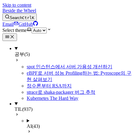
Skip to content
Beside the Wheel
Search
Ctrl
K
Email
GitHub
Select theme
공부
(5)
spot 인스턴스에서 서버 가용성 개선하기
eBPF로 서버 성능 Profiling하는 법: Pyroscope의 구
현 살펴보기
정수론부터 RSA까지
strace로 shaka-packager 버그 추적
Kubernetes The Hard Way
TIL
(937)
AI
(43)