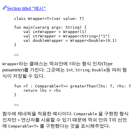
Section titled “예시”
class
 Wrapper<T>(
var
value
: T)
fun
main
(
vararg
 args: String) {
val
 intWrapper 
=
Wrapper
(
1
)
val
 strWrapper 
=
Wrapper
<String>(
"1"
)
val
 doubleWrapper 
=
Wrapper
<Double>(
0.1
)
}
라는 클래스는 꺽쇠안에
라는 형식 인자(Type
Wrapper
T
paraameter)를 가진다. 그곳에는
,
,
등 여러 형
Int
String
Double
식이 저장될 수 있다.
fun
 <T : Comparable<T>> 
greaterThan
(lhs: T, rhs: T
return
 lhs 
>
 rhs
}
함수에 제네릭을 적용한 예시이다.
을 구현한 형식
Comparable
인자만
연산자를 사용할 수 있기 때문에 꺽쇠 안의 T의 선언
>
에
를 구현했다는 것을 표시해주었다.
Comparable<T>