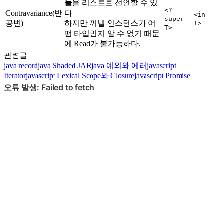
들
을 리스트로 선언할 수 있
<?
Contravariance(반
다.
<in
super
공변)
하지만 꺼낼 인스턴스가 어
T>
T>
떤 타입인지 알 수 없기 때문
에 Read가 불가능하다.
관련글
java
record
java
Shaded JAR
java
예외와 에러
javascript
Iterator
javascript
Lexical Scope와 Closure
javascript
Promise