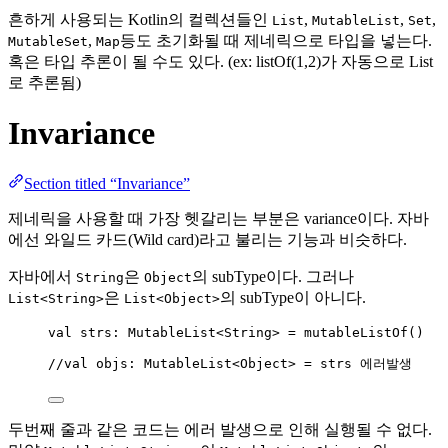
흔하게 사용되는 Kotlin의 컬렉션들인
,
,
,
List
MutableList
Set
,
등도 초기화될 때 제네릭으로 타입을 넣는다.
MutableSet
Map
혹은 타입 추론이 될 수도 있다. (ex: listOf(1,2)가 자동으로 List
로 추론됨)
Invariance
Section titled “Invariance”
제네릭을 사용할 때 가장 헷갈리는 부분은 variance이다. 자바
에선 와일드 카드(Wild card)라고 불리는 기능과 비슷하다.
자바에서
은
의 subType이다. 그러나
String
Object
은
의 subType이 아니다.
List<String>
List<Object>
val
 strs: MutableList<String> 
=
mutableListOf
()
//val objs: MutableList<Object> = strs 에러발생
두번째 줄과 같은 코드는 에러 발생으로 인해 실행될 수 없다.