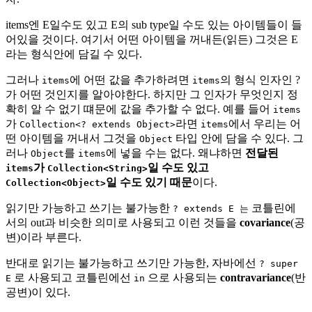
items엔 E일수도 있고 E의 sub type일 수도 있는 아이템들이 들
어있을 것이다. 여기서 어떤 아이템을 꺼내든(읽든) 그것은 E
라는 형식안에 담길 수 있다.
그러나
에 어떤 값을 추가하려면
의 형식 인자인 ?
items
items
가 어떤 것인지를 알아야한다. 하지만 그 인자가 무엇인지 정
확히 알 수 없기 떄문에 값을 추가할 수 없다. 예를 들어
items
가
라면
에서 우리는 어
Collection<? extends Object>
items
떤 아이템을 꺼내서 그것을
타입 안에 담을 수 있다. 그
Object
러나
를
에 넣을 수는 없다. 왜냐하면
전달된
Object
items
가
일 수도 있고
items
Collection<String>
일 수도 있기 때문
이다.
Collection<Object>
읽기만 가능하고 쓰기는 불가능한
코틀린에
? extends E 는
서의 out과 비슷한 의미로 사용되고 이런 것들을
covariance
(공
변)이라 부른다.
반대로 읽기는 불가능하고 쓰기만 가능한, 자바에선
? super
로 사용되고 코틀린에선
으로 사용되는
contravariance
(반
E
in
공변)이 있다.