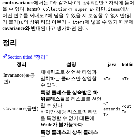
contravariance
에서는
와 같거나
만
자리에 들어
E
E의 상위타입
?
올 수 있다. items이
라면,
에서
Collection<? super E>
items
어떤 변수를 꺼내도
에 담을 수 있을 지 보장할 수 없지만(읽
E
기 불가)
의 상위 타입 아무거나
에 넣을 수 있기 때문에
E
items
covariance와 반대
된다고 생가하면 된다.
정리
Section titled “정리”
정리
설명
java
kotlin
제네릭으로 선언한 타입과
Invariance(불공
일치하는 클래스만 삽입할
<T>
<T>
변)
수 있다.
특정 클래스를 상속받은 하
위클래스들
을 리스트로 선언
<?
할 수 있다.
<out
Covariance(공변)
extends
하지만 해당 리스트의 타입
T>
T>
을 특정할 수 없기 때문에
Write가 불가능
하다.
특정 클래스의 상위 클래스