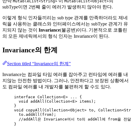
만약
이
의
MutableList<String>
MutableList<Object>
subType이면 2번째 줄이 에러가 발생하지 않아야 한다.
이렇게 형식 인자들끼리는 sub type 관계를 만족하더라도 제네
릭을 사용하는 클래스와 인터페이스에서는 subType 관계가 유
지되지 않는 것이
Invariance
(불공변)이다. 기본적으로 코틀린
의 모든 제네릭에서의 형식 인자는 Invariance이 된다.
Invariance의 한계
Section titled “Invariance의 한계”
Invariance는 컴파일 타임 에러를 잡아주고 런타임에 에러를 내
지않는 안전한 방법이다. 그러나, 안전하다고 보장된 상황에서
도 컴파일 에러를 내 개발자를 불편하게 할 수도 있다.
interface
Collection
<
E
> ... {
void
addAll
(
Collection
<
E
> 
items
)
;
}
void
copyAll
(
Collection<
Object
>
 to, 
Collection<
Str
to
.
addAll
(
from
)
;
//addAll은 Invariance여서 to의 addAll에 from을 
}