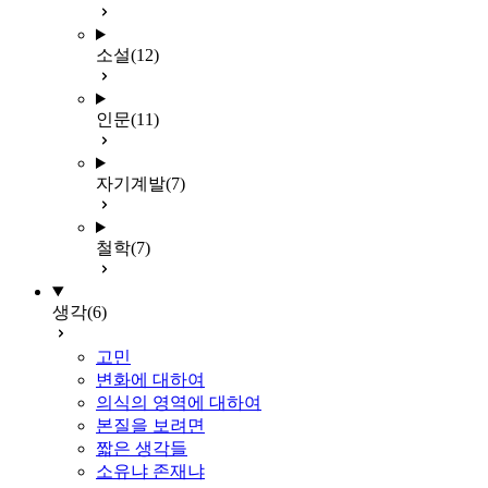
소설
(12)
인문
(11)
자기계발
(7)
철학
(7)
생각
(6)
고민
변화에 대하여
의식의 영역에 대하여
본질을 보려면
짧은 생각들
소유냐 존재냐