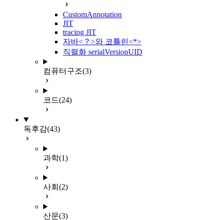
CustomAnnotation
JIT
tracing JIT
자바<？>와 코틀린<*>
직렬화 serialVersionUID
컴퓨터구조
(3)
코드
(24)
독후감
(43)
과학
(1)
사회
(2)
산문
(3)