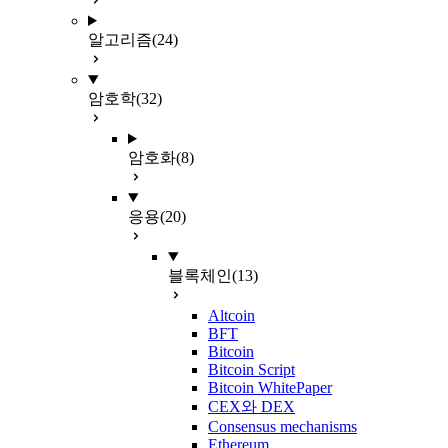
알고리즘
(24)
암호학
(32)
암호화
(8)
응용
(20)
블록체인
(13)
Altcoin
BFT
Bitcoin
Bitcoin Script
Bitcoin WhitePaper
CEX와 DEX
Consensus mechanisms
Ethereum