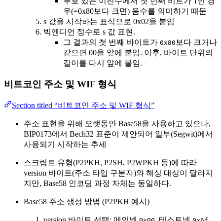
부호 있는 이진수에서 첫 번째 비트가 1인 경
우(=0x80보다 크면) 음수를 의미하기 때문
s 값을 시작하는 표식으로 0x02을 붙임
빅엔디언 정수로 s 값 표현.
그 결과의 첫 번째 바이트가
보다 크거나
0x80
같으면 00을 앞에 붙임. 이후, 바이트 단위의
길이를 다시 앞에 붙임.
비트코인 주소 및 WIF 형식
Section titled “비트코인 주소 및 WIF 형식”
주소 표현을 위해 오랫동안 Base58을 사용하고 있으나,
BIP0173에서 Bech32 표준이 제안되어 일부(Segwit)에서
사용되기 시작하는 추세
스크립트 유형(P2PKH, P2SH, P2WPKH 등)에 따라
version 바이트(주소 타입 구분자)와 해싱 대상이 달라지
지만, Base58 인코딩 과정 자체는 동일하다.
Base58 주소 생성 방법 (P2PKH 예시)
version 바이트 선택: 메인넷
, 테스트넷
0x00
0x6f