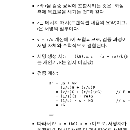
z와 r을 검증 공식에 포함시키는 것은 “화살
촉에 목표물을 새기는 것”과 같다.
z는 메시지 해시(트랜잭션 내용의 요약)이고,
r은 서명의 일부이다.
계산에 r이 포함되므로, 검증 과정이
v = r/s
서명 자체와 수학적으로 결합된다.
서명 생성 시:
,
(e
r = (kG).x
s = (z + re)/k
는 개인키, k는 임시 비밀값)
검증 계산:
R' = uG + vP
= (z/s)G + (r/s)P
= (z/s)G + (r/s)(eG)      // P =
= (1/s)(z + re)G
= (1/s) · s · kG          // s =
= kG
따라서
이므로, 서명자가
R'.x = (kG).x = r
정확히 이 메시지(z)를 이 개인키(e)로 서명했