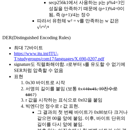
secp256k1에서 사용하는 p는 p%4=3인
성질을 만족하기 때문에 (p+1)%4=0이
됨, 즉 (p+1)/4는 정수
따라서 유한체 w² = v를 만족하는 w 값은
v⁽ᵖ⁺¹⁾/⁴
DER(Distinguished Encoding Rules)
최대 72바이트
https://www.itu.int/ITU-
T/studygroups/com17/languages/X.690-0207.pdf
signature도 직렬화해야함. r로부터 s를 유도할 수 없기에
SER처럼 압축할 수 없음
표현
0x30 바이트로 시작
서명의 길이를 붙임 (보통
, 10진수로
0x44
0x45
)
68
67
r 값을 시작하는 표식으로 0x02을 붙임
빅엔디언 정수로 r 값 표현.
그 결과의 첫 번째 바이트가 0x80보다 크거나
같으면 00을 앞에 붙임. 이후, 바이트 단위의
길이를 다시 앞에 붙임.