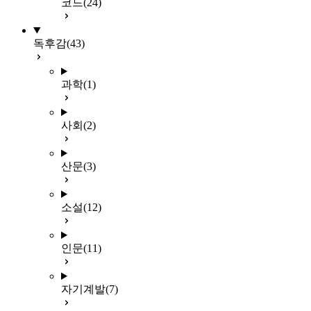
코드
(24)
독후감
(43)
과학
(1)
사회
(2)
산문
(3)
소설
(12)
인문
(11)
자기계발
(7)