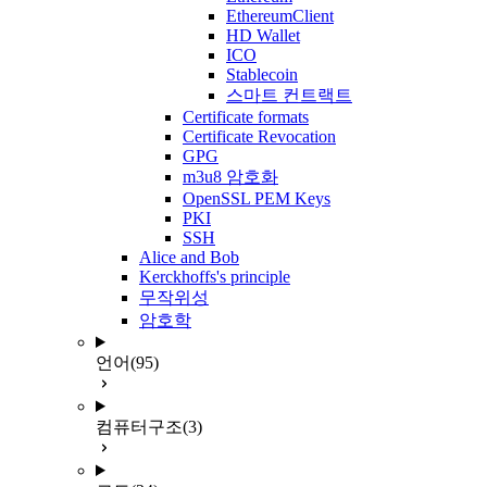
EthereumClient
HD Wallet
ICO
Stablecoin
스마트 컨트랙트
Certificate formats
Certificate Revocation
GPG
m3u8 암호화
OpenSSL PEM Keys
PKI
SSH
Alice and Bob
Kerckhoffs's principle
무작위성
암호학
언어
(95)
컴퓨터구조
(3)