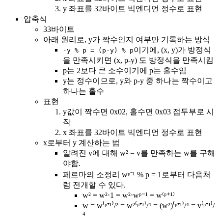
y 좌표를 32바이트 빅엔디언 정수로 표현
압축식
33바이트
아래 원리로, y가 짝수인지 여부만 기록하는 방식
이기에, (x, y)가 방정식
-y % p = (p-y) % p
을 만족시키면 (x, p-y) 도 방정식을 만족시킴
p는 2보다 큰 소수이기에 p는 홀수임
y는 정수이므로, y와 p-y 중 하나는 짝수이고
하나는 홀수
표현
y값이 짝수면 0x02, 홀수면 0x03 접두부로 시
작
x 좌표를 32바이트 빅엔디언 정수로 표현
x로부터 y 계산하는 법
알려진 v에 대해 w² = v를 만족하는 w를 구해
야함.
페르마의 소정리 wᵖ⁻¹ % p = 1로부터 다음처
럼 전개할 수 있다.
w² = w²⋅1 = w²⋅wᵖ⁻¹ = w⁽ᵖ⁺¹⁾
w = w⁽ᵖ⁺¹⁾/² = w²⁽ᵖ⁺¹⁾/⁴ = (w²)⁽ᵖ⁺¹⁾/⁴ = v⁽ᵖ⁺¹⁾/
⁴