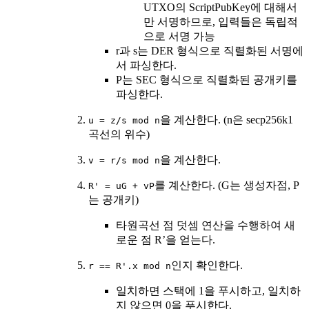
UTXO의 ScriptPubKey에 대해서
만 서명하므로, 입력들은 독립적
으로 서명 가능
r과 s는 DER 형식으로 직렬화된 서명에
서 파싱한다.
P는 SEC 형식으로 직렬화된 공개키를
파싱한다.
을 계산한다. (n은 secp256k1
u = z/s mod n
곡선의 위수)
을 계산한다.
v = r/s mod n
를 계산한다. (G는 생성자점, P
R' = uG + vP
는 공개키)
타원곡선 점 덧셈 연산을 수행하여 새
로운 점 R’을 얻는다.
인지 확인한다.
r == R'.x mod n
일치하면 스택에 1을 푸시하고, 일치하
지 않으면 0을 푸시한다.