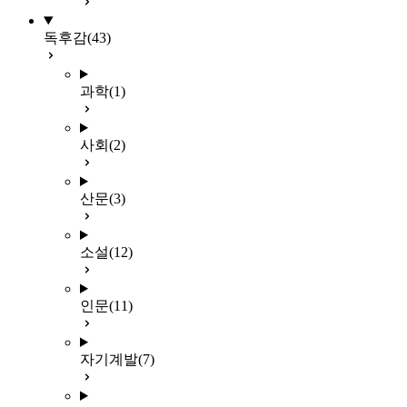
독후감
(43)
과학
(1)
사회
(2)
산문
(3)
소설
(12)
인문
(11)
자기계발
(7)