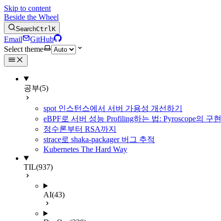
Skip to content
Beside the Wheel
Search
Ctrl
K
Email
GitHub
Select theme
공부
(5)
spot 인스턴스에서 서버 가용성 개선하기
eBPF로 서버 성능 Profiling하는 법: Pyroscope의
정수론부터 RSA까지
strace로 shaka-packager 버그 추적
Kubernetes The Hard Way
TIL
(937)
AI
(43)