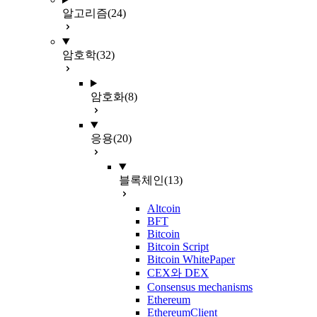
알고리즘
(24)
암호학
(32)
암호화
(8)
응용
(20)
블록체인
(13)
Altcoin
BFT
Bitcoin
Bitcoin Script
Bitcoin WhitePaper
CEX와 DEX
Consensus mechanisms
Ethereum
EthereumClient