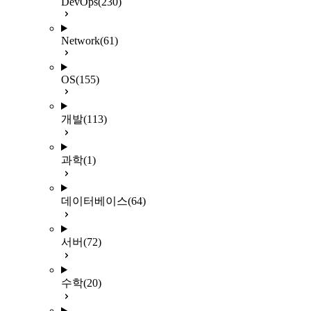
DevOps
(230)
Network
(61)
OS
(155)
개발
(113)
과학
(1)
데이터베이스
(64)
서버
(72)
수학
(20)