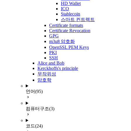
HD Wallet
ICO
Stablecoin
스마트 컨트랙트
Certificate formats
Certificate Revocation
GPG
m3u8 암호화
OpenSSL PEM Keys
PKI
SSH
Alice and Bob
Kerckhoffs's principle
무작위성
암호학
언어
(95)
컴퓨터구조
(3)
코드
(24)