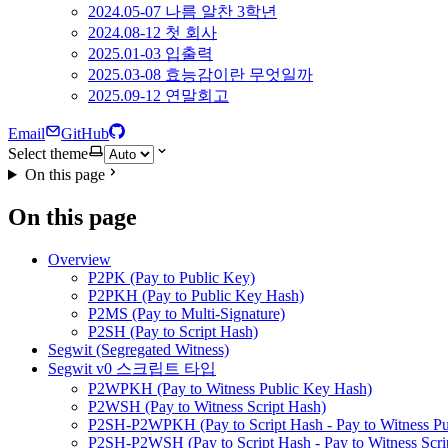
2024.05-07 나름 알찬 3학년
2024.08-12 첫 회사
2025.01-03 입출력
2025.03-08 효능감이란 무엇일까
2025.09-12 연말회고
Email
GitHub
Select theme
On this page
On this page
Overview
P2PK (Pay to Public Key)
P2PKH (Pay to Public Key Hash)
P2MS (Pay to Multi-Signature)
P2SH (Pay to Script Hash)
Segwit (Segregated Witness)
Segwit v0 스크립트 타입
P2WPKH (Pay to Witness Public Key Hash)
P2WSH (Pay to Witness Script Hash)
P2SH-P2WPKH (Pay to Script Hash - Pay to Witness Pu
P2SH-P2WSH (Pay to Script Hash - Pay to Witness Scri