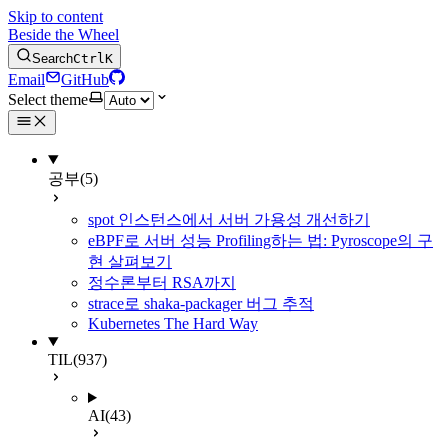
Skip to content
Beside the Wheel
Search
Ctrl
K
Email
GitHub
Select theme
공부
(5)
spot 인스턴스에서 서버 가용성 개선하기
eBPF로 서버 성능 Profiling하는 법: Pyroscope의 구
현 살펴보기
정수론부터 RSA까지
strace로 shaka-packager 버그 추적
Kubernetes The Hard Way
TIL
(937)
AI
(43)