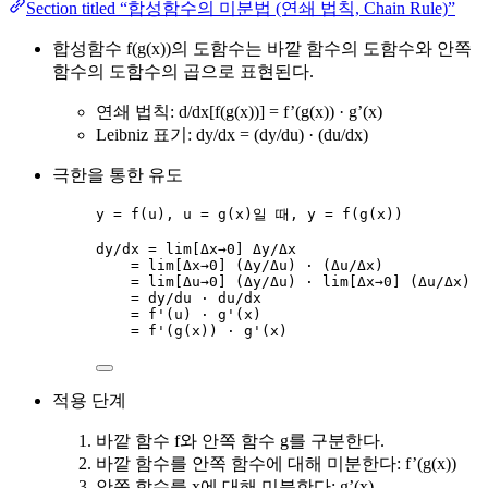
Section titled “합성함수의 미분법 (연쇄 법칙, Chain Rule)”
합성함수 f(g(x))의 도함수는 바깥 함수의 도함수와 안쪽
함수의 도함수의 곱으로 표현된다.
연쇄 법칙: d/dx[f(g(x))] = f’(g(x)) · g’(x)
Leibniz 표기: dy/dx = (dy/du) · (du/dx)
극한을 통한 유도
y = f(u), u = g(x)일 때, y = f(g(x))
dy/dx = lim[Δx→0] Δy/Δx
= lim[Δx→0] (Δy/Δu) · (Δu/Δx)
= lim[Δu→0] (Δy/Δu) · lim[Δx→0] (Δu/Δx)
= dy/du · du/dx
= f'(u) · g'(x)
= f'(g(x)) · g'(x)
적용 단계
바깥 함수 f와 안쪽 함수 g를 구분한다.
바깥 함수를 안쪽 함수에 대해 미분한다: f’(g(x))
안쪽 함수를 x에 대해 미분한다: g’(x)