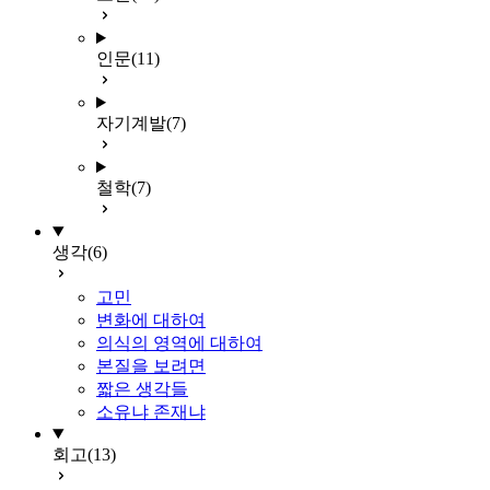
인문
(11)
자기계발
(7)
철학
(7)
생각
(6)
고민
변화에 대하여
의식의 영역에 대하여
본질을 보려면
짧은 생각들
소유냐 존재냐
회고
(13)