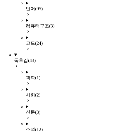
언어
(95)
컴퓨터구조
(3)
코드
(24)
독후감
(43)
과학
(1)
사회
(2)
산문
(3)
소설
(12)