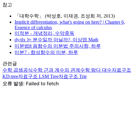
참고
「대학수학」 (박성호, 이재권, 조성희 저, 2013)
Implicit differentiation, what’s going on here? | Chapter 6,
Essence of calculus
미적분 - 개념정리, 수악중독
dy/dx 는 분수일까 아닐까?, 이상엽 Math
미분법8 음함수의 미분법 주의사항, 하루
미분7 - 합성함수의 미분, 하루
관련글
수학
곱셈공식
수학
근과 계수의 관계
수학
람다 대수
자료구조
KD-tree
자료구조
LSM Tree
자료구조
Trie