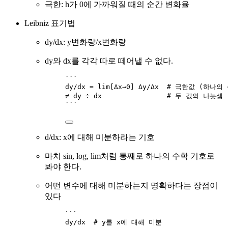
극한: h가 0에 가까워질 때의 순간 변화율
Leibniz 표기법
dy/dx: y변화량/x변화량
dy와 dx를 각각 따로 떼어낼 수 없다.
```
dy/dx = lim[Δx→0] Δy/Δx  # 극한값 (하나의
≠ dy ÷ dx                # 두 값의 나눗셈
```
d/dx: x에 대해 미분하라는 기호
마치 sin, log, lim처럼 통째로 하나의 수학 기호로
봐야 한다.
어떤 변수에 대해 미분하는지 명확하다는 장점이
있다
```
dy/dx  # y를 x에 대해 미분