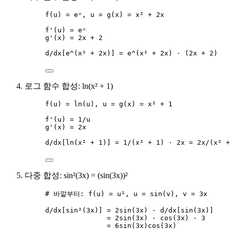
f(u) = eᵘ, u = g(x) = x² + 2x
f'(u) = eᵘ
g'(x) = 2x + 2
d/dx[e^(x² + 2x)] = e^(x² + 2x) · (2x + 2)
로그 함수 합성: ln(x² + 1)
f(u) = ln(u), u = g(x) = x² + 1
f'(u) = 1/u
g'(x) = 2x
d/dx[ln(x² + 1)] = 1/(x² + 1) · 2x = 2x/(x² +
다중 합성: sin²(3x) = (sin(3x))²
# 바깥부터: f(u) = u², u = sin(v), v = 3x
d/dx[sin²(3x)] = 2sin(3x) · d/dx[sin(3x)]
= 2sin(3x) · cos(3x) · 3
= 6sin(3x)cos(3x)