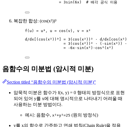
= 3sin(6x)  # 배각 공식 이용
복잡한 합성: (cos(x²))³
f(u) = u³, u = cos(v), v = x²
d/dx[(cos(x²))³] = 3(cos(x²))² · d/dx[cos(x²)
= 3(cos(x²))² · (-sin(x²)) ·
= -6x·sin(x²)·cos²(x²)
음함수의 미분법 (암시적 미분)
Section titled “음함수의 미분법 (암시적 미분)”
암묵적 미분은 함수가 f(x, y) = 0 형태의 방정식으로 표현
되어 있어 y를 x에 대해 명시적으로 나타내기 어려울 때
사용하는 미분 방법이다.
예시: 음함수,
(원의 방정식)
x²+y²=25
y를 x의 함수로 간주하고 연쇄 법칙(Chain Rule)을 적용