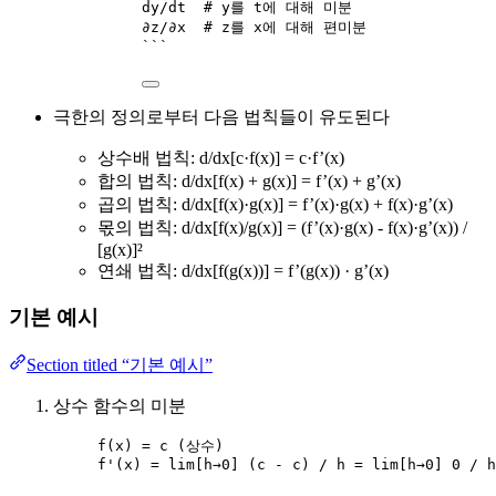
dy/dt  # y를 t에 대해 미분
∂z/∂x  # z를 x에 대해 편미분
```
극한의 정의로부터 다음 법칙들이 유도된다
상수배 법칙: d/dx[c·f(x)] = c·f’(x)
합의 법칙: d/dx[f(x) + g(x)] = f’(x) + g’(x)
곱의 법칙: d/dx[f(x)·g(x)] = f’(x)·g(x) + f(x)·g’(x)
몫의 법칙: d/dx[f(x)/g(x)] = (f’(x)·g(x) - f(x)·g’(x)) /
[g(x)]²
연쇄 법칙: d/dx[f(g(x))] = f’(g(x)) · g’(x)
기본 예시
Section titled “기본 예시”
상수 함수의 미분
f(x) = c (상수)
f'(x) = lim[h→0] (c - c) / h = lim[h→0] 0 / h