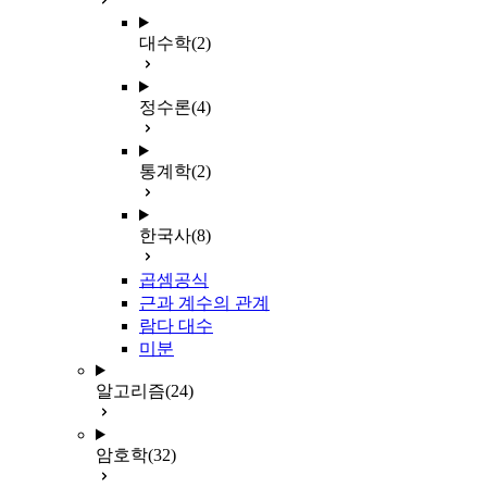
대수학
(2)
정수론
(4)
통계학
(2)
한국사
(8)
곱셈공식
근과 계수의 관계
람다 대수
미분
알고리즘
(24)
암호학
(32)