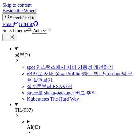
Skip to content
Beside the Wheel
Search
Ctrl
K
Email
GitHub
Select theme
공부
(5)
spot 인스턴스에서 서버 가용성 개선하기
eBPF로 서버 성능 Profiling하는 법: Pyroscope의 구
현 살펴보기
정수론부터 RSA까지
strace로 shaka-packager 버그 추적
Kubernetes The Hard Way
TIL
(937)
AI
(43)