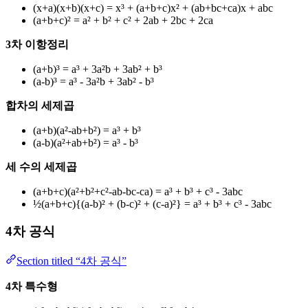
(x+a)(x+b)(x+c) = x³ + (a+b+c)x² + (ab+bc+ca)x + abc
(a+b+c)² = a² + b² + c² + 2ab + 2bc + 2ca
3차 이항정리
(a+b)³ = a³ + 3a²b + 3ab² + b³
(a-b)³ = a³ - 3a²b + 3ab² - b³
합차의 세제곱
(a+b)(a²-ab+b²) = a³ + b³
(a-b)(a²+ab+b²) = a³ - b³
세 수의 세제곱
(a+b+c)(a²+b²+c²-ab-bc-ca) = a³ + b³ + c³ - 3abc
½(a+b+c){(a-b)² + (b-c)² + (c-a)²} = a³ + b³ + c³ - 3abc
4차 공식
Section titled “4차 공식”
4차 특수형