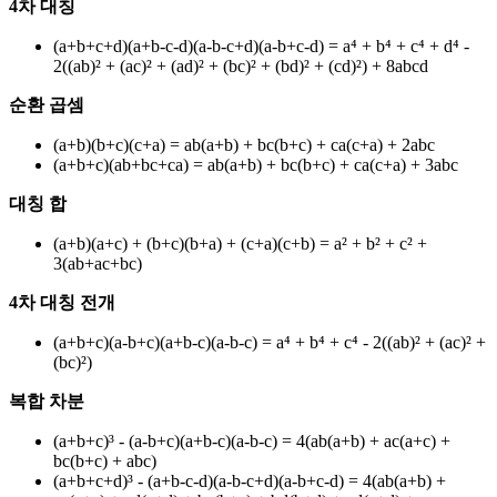
4차 대칭
(a+b+c+d)(a+b-c-d)(a-b-c+d)(a-b+c-d) = a⁴ + b⁴ + c⁴ + d⁴ -
2((ab)² + (ac)² + (ad)² + (bc)² + (bd)² + (cd)²) + 8abcd
순환 곱셈
(a+b)(b+c)(c+a) = ab(a+b) + bc(b+c) + ca(c+a) + 2abc
(a+b+c)(ab+bc+ca) = ab(a+b) + bc(b+c) + ca(c+a) + 3abc
대칭 합
(a+b)(a+c) + (b+c)(b+a) + (c+a)(c+b) = a² + b² + c² +
3(ab+ac+bc)
4차 대칭 전개
(a+b+c)(a-b+c)(a+b-c)(a-b-c) = a⁴ + b⁴ + c⁴ - 2((ab)² + (ac)² +
(bc)²)
복합 차분
(a+b+c)³ - (a-b+c)(a+b-c)(a-b-c) = 4(ab(a+b) + ac(a+c) +
bc(b+c) + abc)
(a+b+c+d)³ - (a+b-c-d)(a-b-c+d)(a-b+c-d) = 4(ab(a+b) +