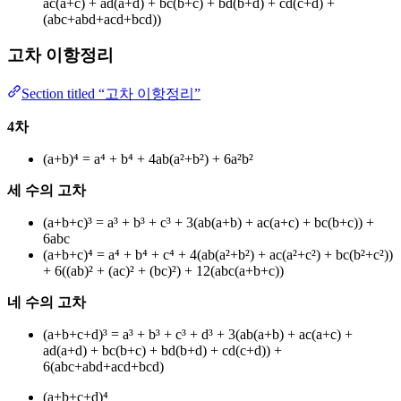
ac(a+c) + ad(a+d) + bc(b+c) + bd(b+d) + cd(c+d) +
(abc+abd+acd+bcd))
고차 이항정리
Section titled “고차 이항정리”
4차
(a+b)⁴ = a⁴ + b⁴ + 4ab(a²+b²) + 6a²b²
세 수의 고차
(a+b+c)³ = a³ + b³ + c³ + 3(ab(a+b) + ac(a+c) + bc(b+c)) +
6abc
(a+b+c)⁴ = a⁴ + b⁴ + c⁴ + 4(ab(a²+b²) + ac(a²+c²) + bc(b²+c²))
+ 6((ab)² + (ac)² + (bc)²) + 12(abc(a+b+c))
네 수의 고차
(a+b+c+d)³ = a³ + b³ + c³ + d³ + 3(ab(a+b) + ac(a+c) +
ad(a+d) + bc(b+c) + bd(b+d) + cd(c+d)) +
6(abc+abd+acd+bcd)
(a+b+c+d)⁴