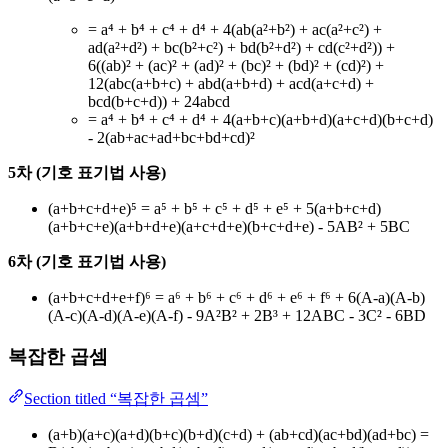
= a⁴ + b⁴ + c⁴ + d⁴ + 4(ab(a²+b²) + ac(a²+c²) +
ad(a²+d²) + bc(b²+c²) + bd(b²+d²) + cd(c²+d²)) +
6((ab)² + (ac)² + (ad)² + (bc)² + (bd)² + (cd)²) +
12(abc(a+b+c) + abd(a+b+d) + acd(a+c+d) +
bcd(b+c+d)) + 24abcd
= a⁴ + b⁴ + c⁴ + d⁴ + 4(a+b+c)(a+b+d)(a+c+d)(b+c+d)
- 2(ab+ac+ad+bc+bd+cd)²
5차 (기호 표기법 사용)
(a+b+c+d+e)⁵ = a⁵ + b⁵ + c⁵ + d⁵ + e⁵ + 5(a+b+c+d)
(a+b+c+e)(a+b+d+e)(a+c+d+e)(b+c+d+e) - 5AB² + 5BC
6차 (기호 표기법 사용)
(a+b+c+d+e+f)⁶ = a⁶ + b⁶ + c⁶ + d⁶ + e⁶ + f⁶ + 6(A-a)(A-b)
(A-c)(A-d)(A-e)(A-f) - 9A²B² + 2B³ + 12ABC - 3C² - 6BD
복잡한 곱셈
Section titled “복잡한 곱셈”
(a+b)(a+c)(a+d)(b+c)(b+d)(c+d) + (ab+cd)(ac+bd)(ad+bc) =