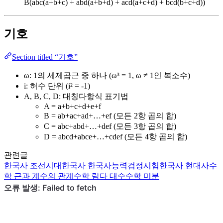
B(abc(a+b+c) + abd(a+b+d) + acd(a+c+d) + bcd(b+c+d))
기호
Section titled “기호”
ω: 1의 세제곱근 중 하나 (ω³ = 1, ω ≠ 1인 복소수)
i: 허수 단위 (i² = -1)
A, B, C, D: 대칭다항식 표기법
A = a+b+c+d+e+f
B = ab+ac+ad+…+ef (모든 2항 곱의 합)
C = abc+abd+…+def (모든 3항 곱의 합)
D = abcd+abce+…+cdef (모든 4항 곱의 합)
관련글
한국사
조선시대
한국사
한국사능력검정시험
한국사
현대사
수
학
근과 계수의 관계
수학
람다 대수
수학
미분