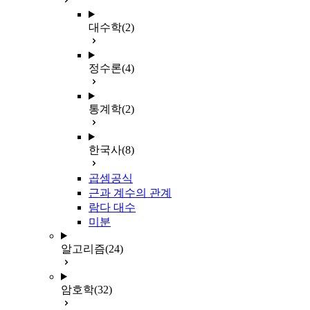
대수학
(2)
정수론
(4)
통계학
(2)
한국사
(8)
곱셈공식
근과 계수의 관계
람다 대수
미분
알고리즘
(24)
암호학
(32)