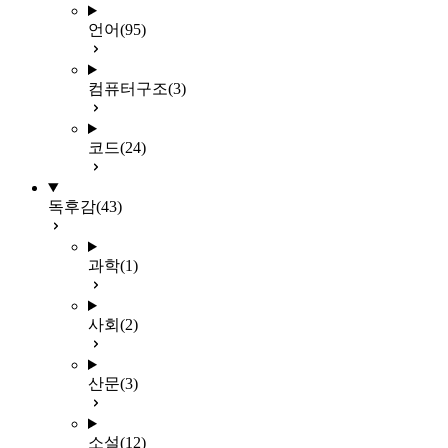
언어
(95)
컴퓨터구조
(3)
코드
(24)
독후감
(43)
과학
(1)
사회
(2)
산문
(3)
소설
(12)