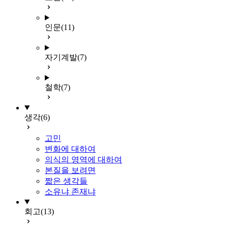
인문
(11)
자기계발
(7)
철학
(7)
생각
(6)
고민
변화에 대하여
의식의 영역에 대하여
본질을 보려면
짧은 생각들
소유냐 존재냐
회고
(13)