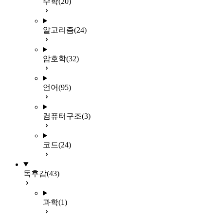
수학
(20)
알고리즘
(24)
암호학
(32)
언어
(95)
컴퓨터구조
(3)
코드
(24)
독후감
(43)
과학
(1)