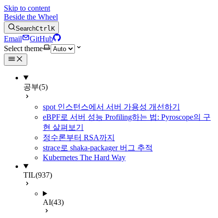
Skip to content
Beside the Wheel
Search
Ctrl
K
Email
GitHub
Select theme
공부
(5)
spot 인스턴스에서 서버 가용성 개선하기
eBPF로 서버 성능 Profiling하는 법: Pyroscope의 구
현 살펴보기
정수론부터 RSA까지
strace로 shaka-packager 버그 추적
Kubernetes The Hard Way
TIL
(937)
AI
(43)