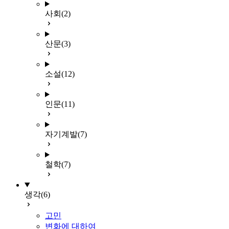
사회
(2)
산문
(3)
소설
(12)
인문
(11)
자기계발
(7)
철학
(7)
생각
(6)
고민
변화에 대하여