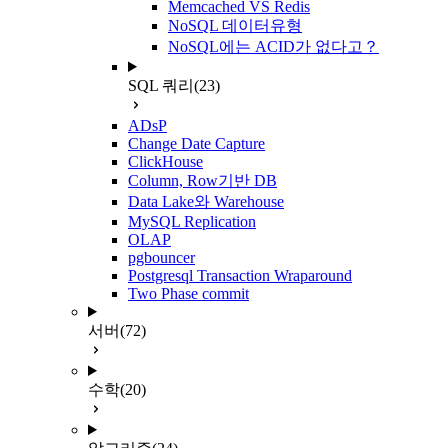
Memcached VS Redis
NoSQL 데이터유형
NoSQL에는 ACID가 없다고？
SQL 쿼리
(23)
ADsP
Change Date Capture
ClickHouse
Column, Row기반 DB
Data Lake와 Warehouse
MySQL Replication
OLAP
pgbouncer
Postgresql Transaction Wraparound
Two Phase commit
서버
(72)
수학
(20)