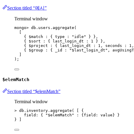
Section titled “예시”
Terminal window
mongo
> 
db.users.aggregate
(
[
{ 
$match
:
 { type 
:
"
idle
"
 } },
{ 
$sort
:
 { last_login_dt 
:
1
 } },
{ 
$project
:
 { last_login_dt 
:
 1, seconds 
:
 1,
{ 
$group
:
 { _id 
:
"
$last_login_dt
"
, avgUsingT
]
);
$elemMatch
Section titled “$elemMatch”
Terminal window
>
 db.inventory.aggregate( [ {
field: { 
"
$elemMatch
"
:
 {field: value} }
} ]