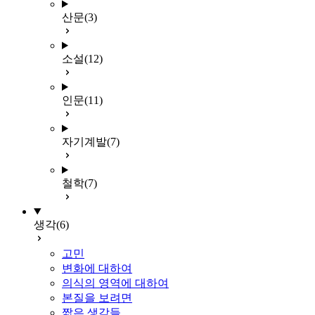
산문
(3)
소설
(12)
인문
(11)
자기계발
(7)
철학
(7)
생각
(6)
고민
변화에 대하여
의식의 영역에 대하여
본질을 보려면
짧은 생각들