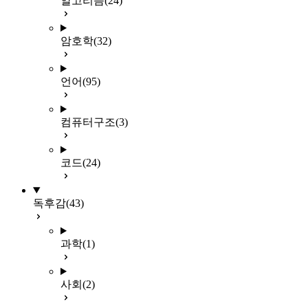
알고리즘
(24)
암호학
(32)
언어
(95)
컴퓨터구조
(3)
코드
(24)
독후감
(43)
과학
(1)
사회
(2)