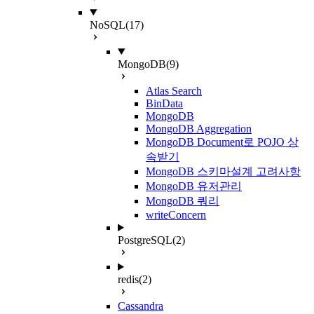
NoSQL
(17)
MongoDB
(9)
Atlas Search
BinData
MongoDB
MongoDB Aggregation
MongoDB Document로 POJO 상
속받기
MongoDB 스키마설계 고려사항
MongoDB 유저관리
MongoDB 쿼리
writeConcern
PostgreSQL
(2)
redis
(2)
Cassandra