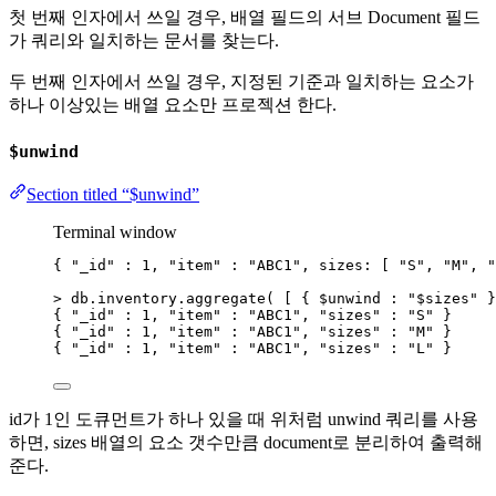
첫 번째 인자에서 쓰일 경우, 배열 필드의 서브 Document 필드
가 쿼리와 일치하는 문서를 찾는다.
두 번째 인자에서 쓰일 경우, 지정된 기준과 일치하는 요소가
하나 이상있는 배열 요소만 프로젝션 한다.
$unwind
Section titled “$unwind”
Terminal window
{ 
"_id"
:
1,
"
item
"
:
"
ABC1
"
,
sizes:
 [ 
"
S
"
,
"
M
"
,
"
>
 db.inventory.aggregate( [ { 
$unwind
:
"
$sizes
"
 }
{ 
"_id"
:
1,
"
item
"
:
"
ABC1
"
,
"
sizes
"
:
"
S
"
}
{ 
"_id"
:
1,
"
item
"
:
"
ABC1
"
,
"
sizes
"
:
"
M
"
}
{ 
"_id"
:
1,
"
item
"
:
"
ABC1
"
,
"
sizes
"
:
"
L
"
}
id가 1인 도큐먼트가 하나 있을 때 위처럼 unwind 쿼리를 사용
하면, sizes 배열의 요소 갯수만큼 document로 분리하여 출력해
준다.