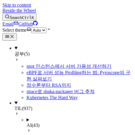
Skip to content
Beside the Wheel
Search
Ctrl
K
Email
GitHub
Select theme
공부
(5)
spot 인스턴스에서 서버 가용성 개선하기
eBPF로 서버 성능 Profiling하는 법: Pyroscope의 구
현 살펴보기
정수론부터 RSA까지
strace로 shaka-packager 버그 추적
Kubernetes The Hard Way
TIL
(937)
AI
(43)