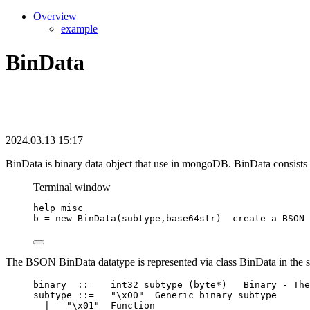
Overview
example
BinData
2024.03.13 15:17
BinData is binary data object that use in mongoDB. BinData consists
Terminal window
help
misc
b
=
new
BinData
(
subtype,base64str
)  
create
a
BSON
The BSON BinData datatype is represented via class BinData in the she
binary  ::
=
int32
subtype
 (
byte
*
)   
Binary
-
The
subtype ::
=
"
\x00
"
Generic
binary
subtype
|
"
\x01
"
Function