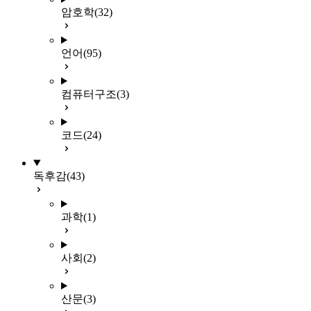
암호학
(32)
언어
(95)
컴퓨터구조
(3)
코드
(24)
독후감
(43)
과학
(1)
사회
(2)
산문
(3)