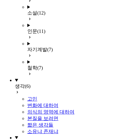
소설
(12)
인문
(11)
자기계발
(7)
철학
(7)
생각
(6)
고민
변화에 대하여
의식의 영역에 대하여
본질을 보려면
짧은 생각들
소유냐 존재냐