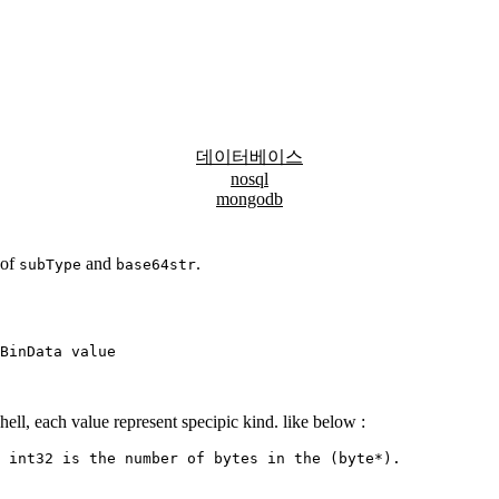
데이터베이스
nosql
mongodb
 of
and
.
subType
base64str
BinData
value
ll, each value represent specipic kind. like below :
int32
is
the
number
of
bytes
in
the
 (
byte
*
)
.