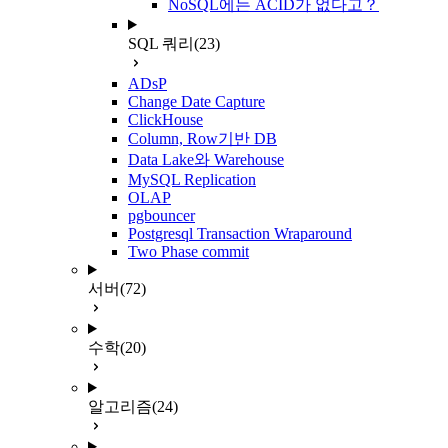
NoSQL에는 ACID가 없다고？
SQL 쿼리
(23)
ADsP
Change Date Capture
ClickHouse
Column, Row기반 DB
Data Lake와 Warehouse
MySQL Replication
OLAP
pgbouncer
Postgresql Transaction Wraparound
Two Phase commit
서버
(72)
수학
(20)
알고리즘
(24)