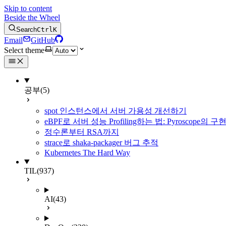
Skip to content
Beside the Wheel
Search
Ctrl
K
Email
GitHub
Select theme
공부
(5)
spot 인스턴스에서 서버 가용성 개선하기
eBPF로 서버 성능 Profiling하는 법: Pyroscope의
정수론부터 RSA까지
strace로 shaka-packager 버그 추적
Kubernetes The Hard Way
TIL
(937)
AI
(43)