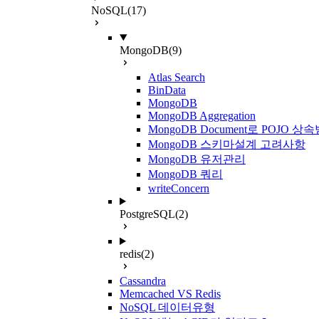
NoSQL
(17)
MongoDB
(9)
Atlas Search
BinData
MongoDB
MongoDB Aggregation
MongoDB Document로 POJO 상
MongoDB 스키마설계 고려사항
MongoDB 유저관리
MongoDB 쿼리
writeConcern
PostgreSQL
(2)
redis
(2)
Cassandra
Memcached VS Redis
NoSQL 데이터유형