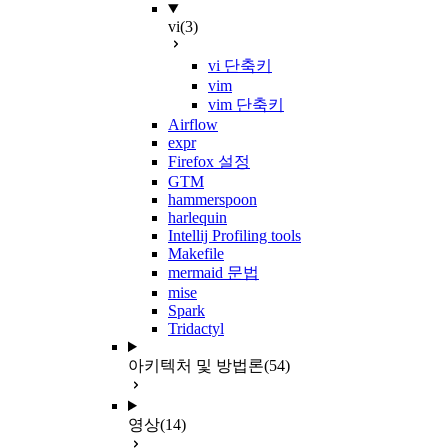
vi
(3)
vi 단축키
vim
vim 단축키
Airflow
expr
Firefox 설정
GTM
hammerspoon
harlequin
Intellij Profiling tools
Makefile
mermaid 문법
mise
Spark
Tridactyl
아키텍처 및 방법론
(54)
영상
(14)