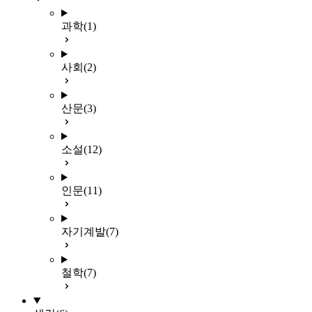
과학
(1)
사회
(2)
산문
(3)
소설
(12)
인문
(11)
자기계발
(7)
철학
(7)