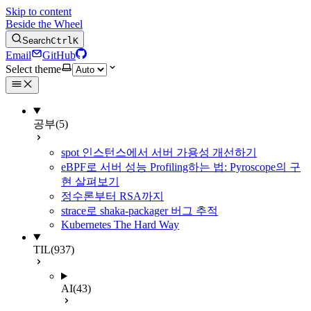
Skip to content
Beside the Wheel
Search
Ctrl
K
Email
GitHub
Select theme
공부
(5)
spot 인스턴스에서 서버 가용성 개선하기
eBPF로 서버 성능 Profiling하는 법: Pyroscope의 구
현 살펴보기
정수론부터 RSA까지
strace로 shaka-packager 버그 추적
Kubernetes The Hard Way
TIL
(937)
AI
(43)