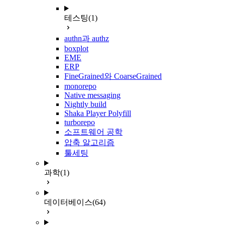
테스팅
(1)
authn과 authz
boxplot
EME
ERP
FineGrained와 CoarseGrained
monorepo
Native messaging
Nightly build
Shaka Player Polyfill
turborepo
소프트웨어 공학
압축 알고리즘
툴세팅
과학
(1)
데이터베이스
(64)