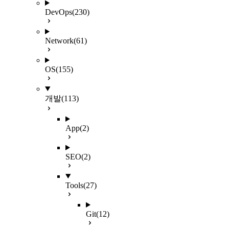
DevOps
(230)
Network
(61)
OS
(155)
개발
(113)
App
(2)
SEO
(2)
Tools
(27)
Git
(12)