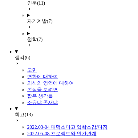
인문
(11)
자기계발
(7)
철학
(7)
생각
(6)
고민
변화에 대하여
의식의 영역에 대하여
본질을 보려면
짧은 생각들
소유냐 존재냐
회고
(13)
2022.03-04 대덕소마고 입학소감/다짐
2022.05-08 프로젝트와 인간관계