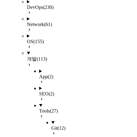
DevOps
(230)
Network
(61)
OS
(155)
개발
(113)
App
(2)
SEO
(2)
Tools
(27)
Git
(12)