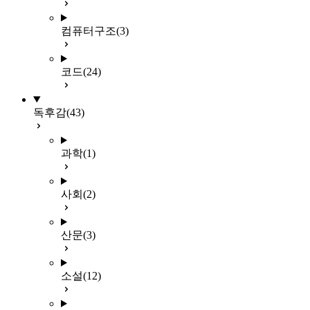
컴퓨터구조
(3)
코드
(24)
독후감
(43)
과학
(1)
사회
(2)
산문
(3)
소설
(12)