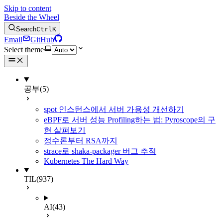
Skip to content
Beside the Wheel
Search
Ctrl
K
Email
GitHub
Select theme
공부
(5)
spot 인스턴스에서 서버 가용성 개선하기
eBPF로 서버 성능 Profiling하는 법: Pyroscope의 구
현 살펴보기
정수론부터 RSA까지
strace로 shaka-packager 버그 추적
Kubernetes The Hard Way
TIL
(937)
AI
(43)