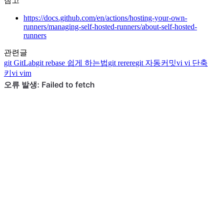
참고
https://docs.github.com/en/actions/hosting-your-own-
runners/managing-self-hosted-runners/about-self-hosted-
runners
관련글
git
GitLab
git
rebase 쉽게 하는법
git
rerere
git
자동커밋
vi
vi 단축
키
vi
vim