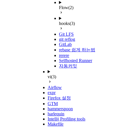
Flow
(2)
hooks
(3)
Git LFS
git reflog
GitLab
rebase 쉽게 하는법
rerere
Selfhosted Runner
자동커밋
vi
(3)
Airflow
expr
Firefox 설정
GTM
hammerspoon
harlequin
Intellij Profiling tools
Makefile