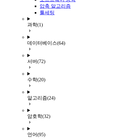
압축 알고리즘
툴세팅
과학
(1)
데이터베이스
(64)
서버
(72)
수학
(20)
알고리즘
(24)
암호학
(32)
언어
(95)