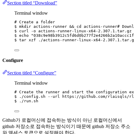
Section titled “Download”
Terminal window
# Create a folder
$
mkdir
actions-runner
 && 
cd
actions-runner#
Downl
$
curl
-o
actions-runner-linux-x64-2.307.1.tar.gz
$
echo
"
038c9e98b3912c5fd6d0b277f2e4266b2a10accc1f
$
tar
xzf
./actions-runner-linux-x64-2.307.1.tar.g
Configure
Section titled “Configure”
Terminal window
# Create the runner and start the configuration ex
$
./config.sh
--url
https://github.com/rlaisqls/rl
$
./run.sh
Github가 로컬머신에 접속하는 방식이 아닌 로컬머신에서
github 저장소로 접속하는 방식이기 때문에 github 저장소 주소
와 액세스 토큰으로 설정해야 한다.