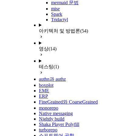
mermaid 문법
mise
Spark
Tridactyl
아키텍처 및 방법론
(54)
영상
(14)
테스팅
(1)
authn과 authz
boxplot
EME
ERP
FineGrained와 CoarseGrained
monorepo
Native messaging
Nightly build
Shaka Player Polyfill
turborepo
소프트웨어 공학