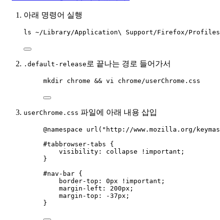
아래 명령어 실행
ls ~/Library/Application\ Support/Firefox/Profiles
로 끝나는 경로 들어가서
.default-release
mkdir chrome && vi chrome/userChrome.css
파일에 아래 내용 삽입
userChrome.css
@namespace
url
(
"
http://www.mozilla.org/keymas
#tabbrowser-tabs
 {
visibility
: 
collapse
!important
;
}
#nav-bar
 {
border-top
: 
0
px
!important
;
margin-left
: 
200
px
;
margin-top
: 
-37
px
;
}