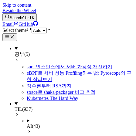
Skip to content
Beside the Wheel
Search
Ctrl
K
Email
GitHub
Select theme
공부
(5)
spot 인스턴스에서 서버 가용성 개선하기
eBPF로 서버 성능 Profiling하는 법: Pyroscope의 구
현 살펴보기
정수론부터 RSA까지
strace로 shaka-packager 버그 추적
Kubernetes The Hard Way
TIL
(937)
AI
(43)