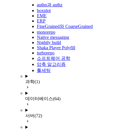
authn과 authz
boxplot
EME
ERP
FineGrained와 CoarseGrained
monorepo
Native messaging
Nightly build
Shaka Player Polyfill
turborepo
소프트웨어 공학
압축 알고리즘
툴세팅
과학
(1)
데이터베이스
(64)
서버
(72)