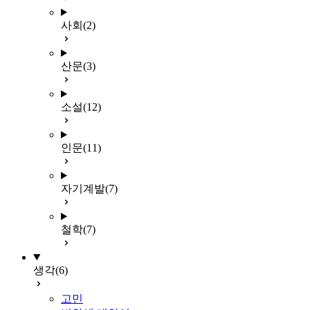
사회
(2)
산문
(3)
소설
(12)
인문
(11)
자기계발
(7)
철학
(7)
생각
(6)
고민