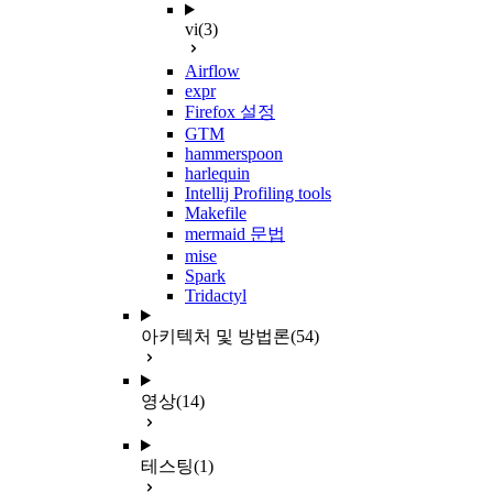
vi
(3)
Airflow
expr
Firefox 설정
GTM
hammerspoon
harlequin
Intellij Profiling tools
Makefile
mermaid 문법
mise
Spark
Tridactyl
아키텍처 및 방법론
(54)
영상
(14)
테스팅
(1)