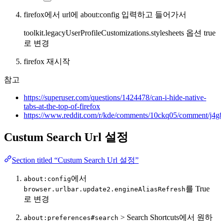
firefox에서 url에 about:config 입력하고 들어가서
toolkit.legacyUserProfileCustomizations.stylesheets 옵션 true
로 변경
firefox 재시작
참고
https://superuser.com/questions/1424478/can-i-hide-native-
tabs-at-the-top-of-firefox
https://www.reddit.com/r/kde/comments/10ckq05/comment/j4g
Custum Search Url 설정
Section titled “Custum Search Url 설정”
에서
about:config
를 True
browser.urlbar.update2.engineAliasRefresh
로 변경
> Search Shortcuts에서 원하
about:preferences#search