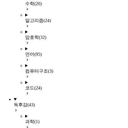
수학
(20)
알고리즘
(24)
암호학
(32)
언어
(95)
컴퓨터구조
(3)
코드
(24)
독후감
(43)
과학
(1)