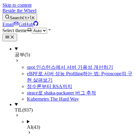
Skip to content
Beside the Wheel
Search
Ctrl
K
Email
GitHub
Select theme
공부
(5)
spot 인스턴스에서 서버 가용성 개선하기
eBPF로 서버 성능 Profiling하는 법: Pyroscope의 구
현 살펴보기
정수론부터 RSA까지
strace로 shaka-packager 버그 추적
Kubernetes The Hard Way
TIL
(937)
AI
(43)