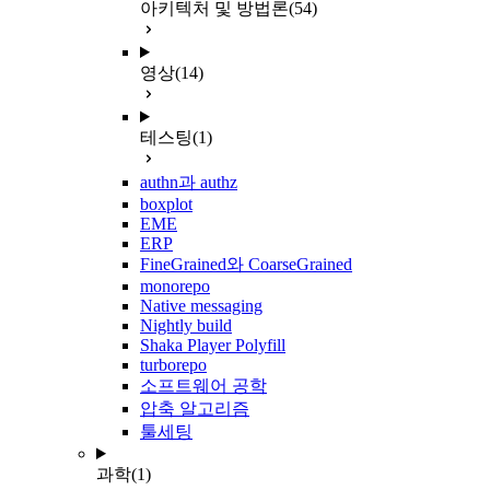
아키텍처 및 방법론
(54)
영상
(14)
테스팅
(1)
authn과 authz
boxplot
EME
ERP
FineGrained와 CoarseGrained
monorepo
Native messaging
Nightly build
Shaka Player Polyfill
turborepo
소프트웨어 공학
압축 알고리즘
툴세팅
과학
(1)