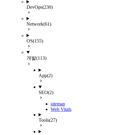
DevOps
(230)
Network
(61)
OS
(155)
개발
(113)
App
(2)
SEO
(2)
sitemap
Web Vitals
Tools
(27)