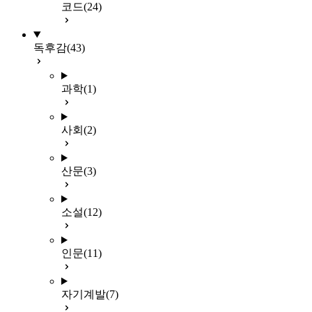
코드
(24)
독후감
(43)
과학
(1)
사회
(2)
산문
(3)
소설
(12)
인문
(11)
자기계발
(7)