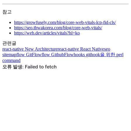
참고
https://growfusely.com/blog/core-web-vitals-lcp-fid-cls/
https://seo.tbwakorea.com/blog/core-web-vitals/
https://web.dev/articles/vitals?hl=ko
관련글
react-native
New Architecture
react-native
React Native
seo
sitemap
flow
GitFlow
flow
GithubFlow
hooks
githook을 위한 perl
command