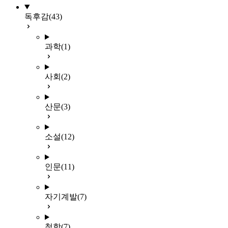
독후감
(43)
과학
(1)
사회
(2)
산문
(3)
소설
(12)
인문
(11)
자기계발
(7)
철학
(7)