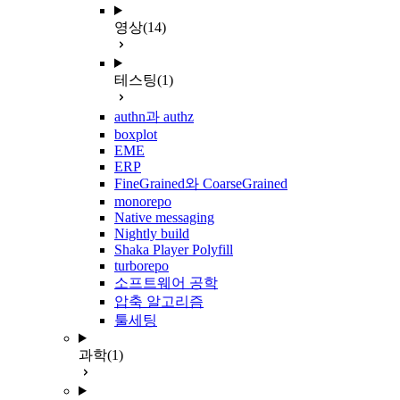
영상
(14)
테스팅
(1)
authn과 authz
boxplot
EME
ERP
FineGrained와 CoarseGrained
monorepo
Native messaging
Nightly build
Shaka Player Polyfill
turborepo
소프트웨어 공학
압축 알고리즘
툴세팅
과학
(1)