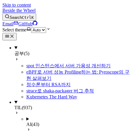
Skip to content
Beside the Wheel
Search
Ctrl
K
Email
GitHub
Select theme
공부
(5)
spot 인스턴스에서 서버 가용성 개선하기
eBPF로 서버 성능 Profiling하는 법: Pyroscope의 구
현 살펴보기
정수론부터 RSA까지
strace로 shaka-packager 버그 추적
Kubernetes The Hard Way
TIL
(937)
AI
(43)