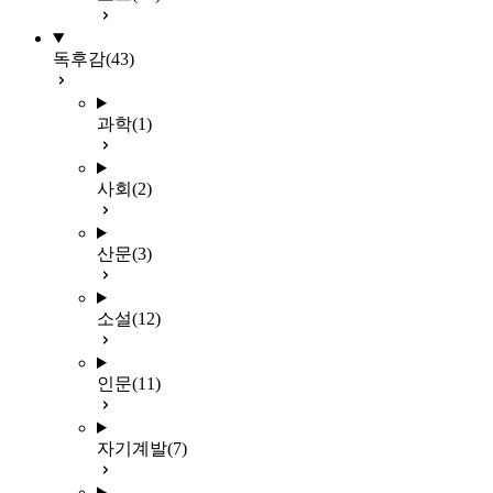
독후감
(43)
과학
(1)
사회
(2)
산문
(3)
소설
(12)
인문
(11)
자기계발
(7)