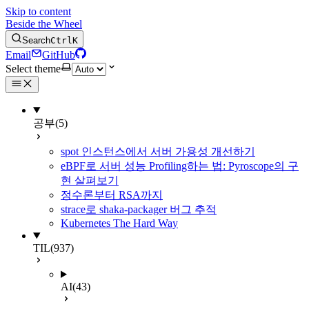
Skip to content
Beside the Wheel
Search
Ctrl
K
Email
GitHub
Select theme
공부
(5)
spot 인스턴스에서 서버 가용성 개선하기
eBPF로 서버 성능 Profiling하는 법: Pyroscope의 구
현 살펴보기
정수론부터 RSA까지
strace로 shaka-packager 버그 추적
Kubernetes The Hard Way
TIL
(937)
AI
(43)